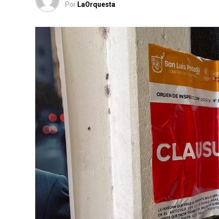
Por
LaOrquesta