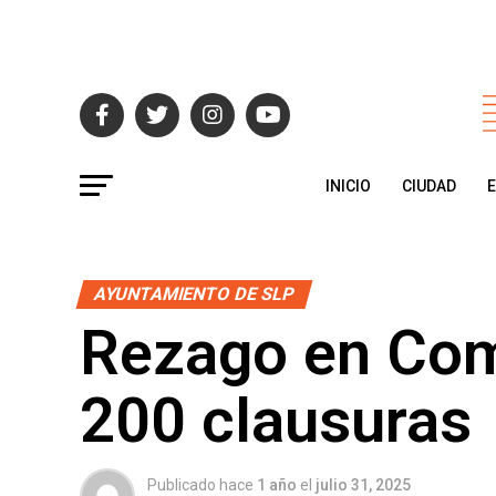
INICIO
CIUDAD
AYUNTAMIENTO DE SLP
Rezago en Com
200 clausuras
Publicado hace
1 año
el
julio 31, 2025