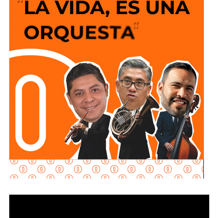
700 servicios.
La
presidenta del DIF
señaló que uno de los mayores
logros es que hoy las personas encuentran un espacio
donde son acompañadas. “Hay que celebrar que
hoy el
paciente es escuchado
, que una familia encuentra
esperanza y que una comunidad avanza”, expresó, al
destacar que el
Centro
impulsa una nueva cultura en torno
al bienestar emocional, promoviendo el mensaje de que
pedir ayuda es un derecho y un paso fundamental para
cuidar la salud mental.
Estela Arriaga
recordó que anteriormente el
DIF
ofrecía