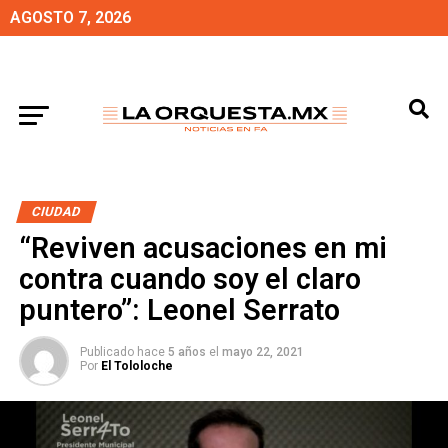
AGOSTO 7, 2026
CIUDAD
“Reviven acusaciones en mi
contra cuando soy el claro
puntero”: Leonel Serrato
Publicado hace
5 años
el
mayo 22, 2021
Por
El Tololoche