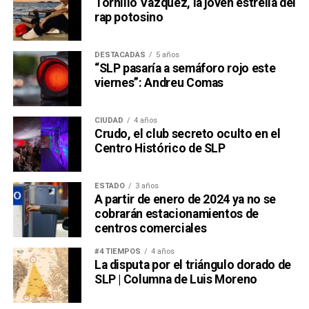
Tornillo Vázquez, la joven estrella del
rap potosino
DESTACADAS
5 años
“SLP pasaría a semáforo rojo este
viernes”: Andreu Comas
CIUDAD
4 años
Crudo, el club secreto oculto en el
Centro Histórico de SLP
ESTADO
3 años
A partir de enero de 2024 ya no se
cobrarán estacionamientos de
centros comerciales
#4 TIEMPOS
4 años
La disputa por el triángulo dorado de
SLP | Columna de Luis Moreno