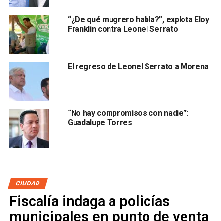
funcionario público ni aspiraba a algún cargo público,
nada los justifica, y
hoy que va puntero en las
“¿De qué mugrero habla?”, explota Eloy
preferencias electorales lo comprometen con toda
Franklin contra Leonel Serrato
seriedad en su camino a la alcaldía de la ciudad.
El regreso de Leonel Serrato a Morena
Destacó que el Leonel Serrato de hace años no es el
“No hay compromisos con nadie”:
mismo de hoy y que más que nunca está preparado para
Guadalupe Torres
gobernar una ciudad plural, incluyente, que no tolere la
violencia contra las mujeres, “respetuosa y conducir a la
sociedad con respeto”.
CIUDAD
Fiscalía indaga a policías
municipales en punto de venta