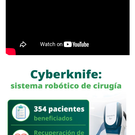
atención psicológica individual, grupal, familiar y de pareja;
sin embargo, ante la creciente demanda de estos
servicios, se tomó la decisión, con el impulso del
alcalde
Enrique Galindo
, de crear el
Centro Municipal de Salud
Mental
para ampliar la cobertura y garantizar una atención
más integral al paciente y a su familia con
psiquiatría y
neuropsicología
.
Como parte de la conmemoración, se impartió la
conferencia “
Enséñale a tu cerebro quién manda
“, a
cargo del experto internacional en neurociencias,
Dr.
Jaime Eduardo Calixto
, orientada a sensibilizar a la
población sobre la importancia de atender la salud mental
y fortalecer el bienestar emocional de las familias en
San
Luis Capital
.
También lee:
Galindo fortalece la seguridad con alumbrado
táctico en el Corredor Lomas