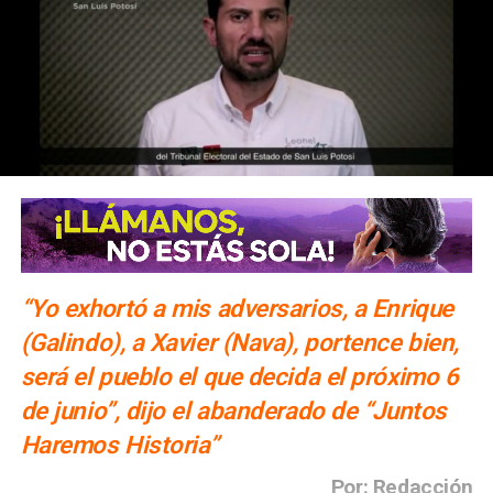
“Yo exhortó a mis adversarios, a Enrique
(Galindo), a Xavier (Nava), portence bien,
será el pueblo el que decida el próximo 6
de junio”, dijo el abanderado de “Juntos
Haremos Historia”
Por: Redacción