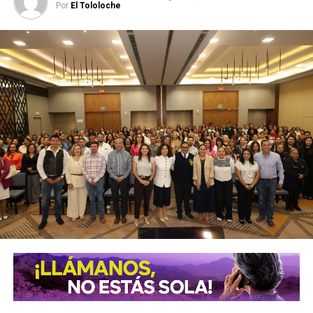
Por
El Tololoche
Potosí,
a través de la
Secretaría de Seguridad y
Protección Ciudadana y de la Dirección General de
Policía Vial y Movilidad
, manti ene plena disposición para
colaborar con las instancias organizadoras y participar en
los mecanismos de coordinación que se establezcan, con
el propósito de contribuir al desarrollo ordenado del
evento y favorecer una
circulación ágil y segura
en el entorno del recinto ferial.
Ángeles Rodríguez
Aguirre
reiteró que el
Gobierno de
la Capital
mantiene una actitud institucional y de