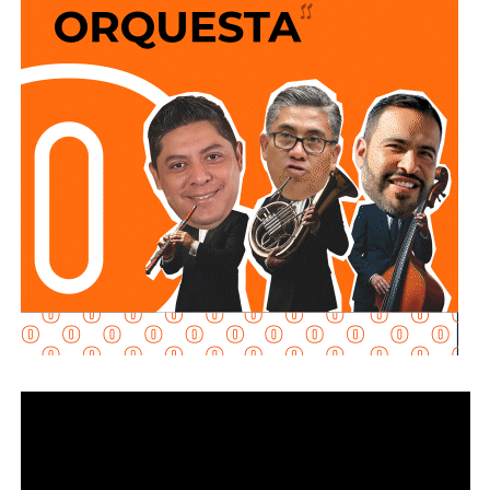
y que los puntos de conexión al sistema público sean
adecuados para garantizar un servicio seguro y eficiente.
Durante las inspecciones pueden determinarse medidas
preventivas y correctivas, para autorizar la incorporación
de nuevos desarrollos a la infraestructura hidráulica
metropolitana.
Con estas supervisiones
, el organismo fortalece la
planeación del crecimiento urbano y contribuye a que
las nuevas redes de agua potable y drenaje
ofrezcan
un servicio confiable a los habitantes.
También lee:
Interapas consolida el uso del recibo digital