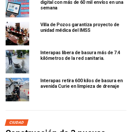
digital con más de 60 mil envíos en una
semana
Villa de Pozos garantiza proyecto de
unidad médica del IMSS
y riesgos sanitarios, por lo que estas acciones resultan
Interapas libera de basura más de 7.4
fundamentales
para proteger la salud de la población.
kilómetros de la red sanitaria.
Blanc Martínez
señaló que el personal operativo
efectuó labores
de revisión, limpieza y desazolve en la
Interapas retira 600 kilos de basura en
red de drenaje, con la finalidad de
restablecer el flujo
avenida Curie en limpieza de drenaje
adecuado de las aguas residuales
y evitar afectaciones
mayores a las y los vecinos, además,
realizó un llamado
a la ciudadanía
para evitar tirar grasas, aceites y residuos
sólidos en el drenaje, ya que estos materiales son una de
las
principales causas de taponamientos y fugas en la
CIUDAD
vía pública.