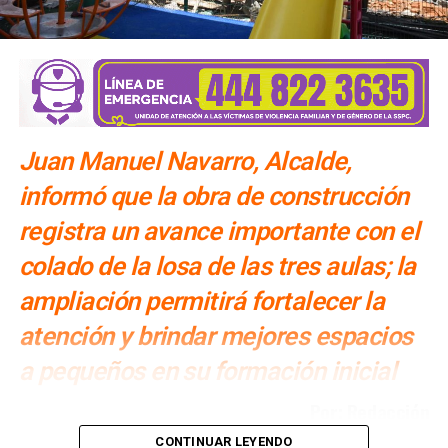
Juan Manuel Navarro, Alcalde,
informó que la obra de construcción
registra un avance importante con el
colado de la losa de las tres aulas; la
ampliación permitirá fortalecer la
atención y brindar mejores espacios
a pequeños en su formación inicial
Por: Redacción
CONTINUAR LEYENDO
Juan Manuel Navarro Muñiz, Alcalde de Soledad de