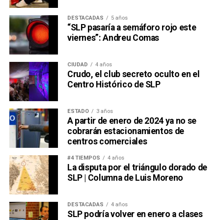
DESTACADAS
5 años
“SLP pasaría a semáforo rojo este
viernes”: Andreu Comas
CIUDAD
4 años
Crudo, el club secreto oculto en el
Centro Histórico de SLP
ESTADO
3 años
A partir de enero de 2024 ya no se
cobrarán estacionamientos de
centros comerciales
#4 TIEMPOS
4 años
La disputa por el triángulo dorado de
SLP | Columna de Luis Moreno
DESTACADAS
4 años
SLP podría volver en enero a clases