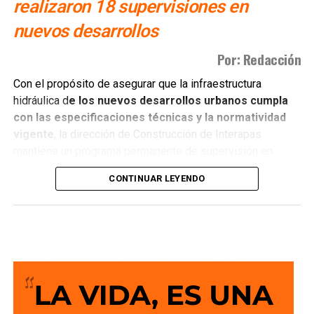
realizaron 18 supervisiones en
nuevos desarrollos
Por: Redacción
Con el propósito de asegurar que la infraestructura
hidráulica d
e los nuevos desarrollos urbanos cumpla
con las especificaciones técnicas y la normatividad
vigente
, la dirección de Construcción de Interapas
mantiene un programa permanente de supervisión en
fraccionamientos y centros de población que buscan
CONTINUAR LEYENDO
incorporarse a las redes de agua potable y drenaje.
Estas revisiones tienen como objetivo verificar que las
obras se ejecuten conforme a los proyectos autorizados,
que
las redes de agua potable y alcantarillado
cumplan con los estándares de c alidad,