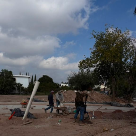
San Luis Potosí, l
o que permitirá fortalecer la promoción turística y cultural
del municipio.
Por último, la presidenta concejal invitó a las y los
asistentes a visitar el stand de Villa de Pozos y conocer
la oferta que tiene el municipio, entre la que destacan su
gastronomía y sus tradiciones, como la emblemática
Procesión de los Cristos, una de las celebraciones que
forman parte de su identidad cultural.
También lee:
Villa de Pozos mantiene acciones por bailes