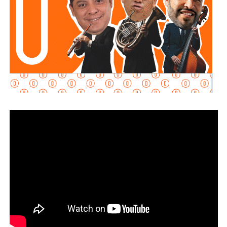
.
“Son acuerdos voluntarios que nos permiten ordenar el
mercado (…) quien comercializa gasolina, diésel, la
canasta PACIC, el jitomate, acuerda este esquema que nos
permite disminuir los precios. Es un esfuerzo muy
importante”, explicó.
La presidenta reconoció que existen variaciones
estacionales que pueden afectar los precios de frutas y
verduras según la temporada, pero afirmó que, sin el
PACIC ni el acuerdo de combustibles, “la inflación estaría
por lo menos al doble”.
También lee:
Fiscalía indaga a policías municipales en
punto de venta de drogas