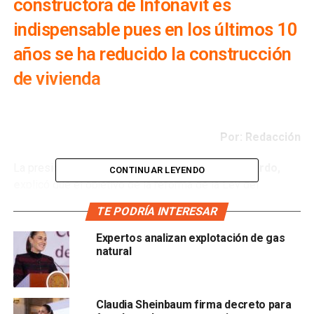
constructora de Infonavit es
indispensable pues en los últimos 10
años se ha reducido la construcción
de vivienda
Por: Redacción
La presidenta de
México, Claudia Sheinbaum Pardo,
CONTINUAR LEYENDO
e
xplicó que el objetivo de la reforma de la Ley del
Infonavit es erradicar la corrupción, asegurar que el uso de
TE PODRÍA INTERESAR
recursos de los trabajadores sea transparente y garantizar
la construcción de vivienda social.
Expertos analizan explotación de gas
natural
El director del
Instituto del Fondo Nacional de la
Vivienda para los Trabajadores (Infonavit), Octavio
Romero Oropeza,
informó que con la reforma se busca
Claudia Sheinbaum firma decreto para