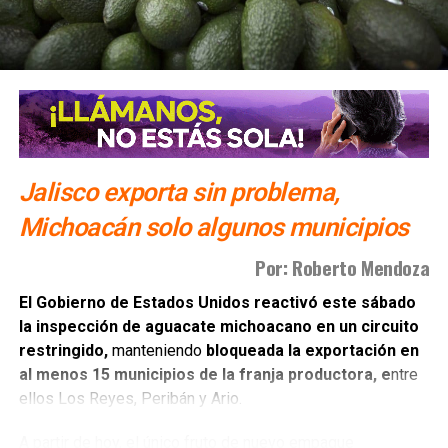
OCTAVIO ROMERO OROPEZA
SIGUIENTE
PAN señala lucha de poderes entre morenistas
nacionales
NO TE PIERDAS
Ahorros de trabajadores de Infonavit están seguros
con la Reforma: Sheinbaum
Jalisco exporta sin problema,
Michoacán solo algunos municipios
Por: Roberto Mendoza
El Gobierno de Estados Unidos reactivó este sábado
la inspección de aguacate michoacano en un circuito
restringido,
manteniendo
bloqueada la exportación en
al menos 15 municipios de la franja productora, e
ntre
ellos Los Reyes, Peribán y Ario.
A partir de hoy, el único fruto de nuevo empaque