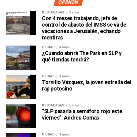
OPINIÓN
DESTACADAS
2 años
Con 4 meses trabajando, jefa de
control de abasto del IMSS se va de
vacaciones a Jerusalén, echando
mentiras
CIUDAD
4 años
¿Cuándo abrirá The Park en SLP y
qué tiendas tendrá?
CIUDAD
4 años
Tornillo Vázquez, la joven estrella del
rap potosino
DESTACADAS
5 años
“SLP pasaría a semáforo rojo este
viernes”: Andreu Comas
CIUDAD
4 años