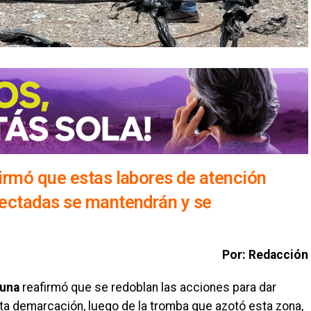
irmó que estas labores de atención
ectadas se mantendrán y se
Por: Redacción
Luna
reafirmó que se redoblan las acciones para dar
sta demarcación, luego de la tromba que azotó esta zona,