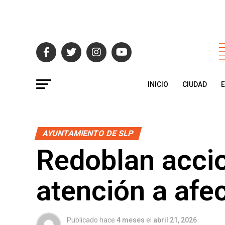
INICIO
CIUDAD
AYUNTAMIENTO DE SLP
Redoblan acci
atención a afe
Publicado hace
4 meses
el
abril 21, 2026