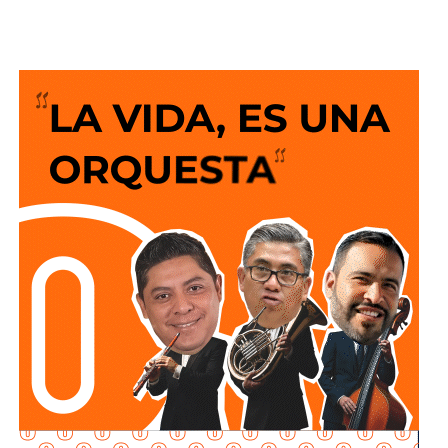
espacio fortalecerá el apoyo directo a la economía de las
familias al ofrecer un servicio sin costo y un compromiso
permanente por acercar más beneficios a la población.
El Alcalde recordó que desde el anuncio de este programa
social “Lavanderías Gratuitas”, el mandatario estatal
manifestó el interés de que Soledad fuera de los primeros
municipios beneficiados, por lo que se expresó la
disposición del Ayuntamiento para colaborar en la
consolidación de este proyecto, el cual ahora comienza a
materializarse en un espacio del Sistema Municipal para
el Desarrollo Integral de la Familia (DIF) destinado al
bienestar de las familias.