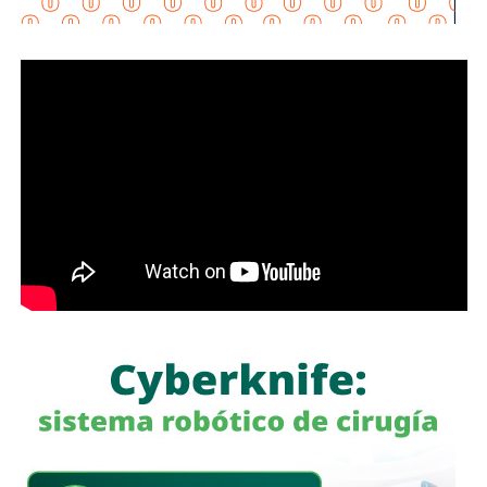
“Esta lavandería representa un apoyo real para la economía
de las familias, porque les permitirá ahorrar tiempo y
dinero; en Soledad seguimos gestionando y trabajando de
la mano con el Gobierno del Estado para que los
programas sociales lleguen primero a quienes más lo
necesitan”, expresó el edil soledense.
El programa estatal contempla brindar de manera gratuita
el servicio de lavado de ropa con equipo especializado e
insumos incluidos, lo que beneficiará principalmente a
madres y padres de familia, personas adultas mayores y
sectores vulnerables, fortaleciendo la cercanía del
gobierno con la ciudadanía y ampliando los servicios
comunitarios en favor del bienestar social.