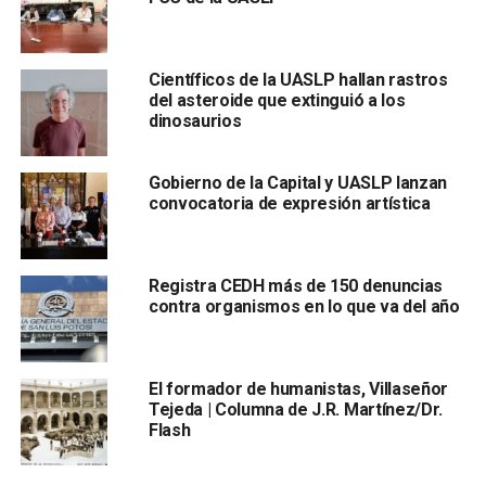
Científicos de la UASLP hallan rastros
del asteroide que extinguió a los
dinosaurios
Gobierno de la Capital y UASLP lanzan
, la cual es responsable de proteger y promover los
convocatoria de expresión artística
derechos de las personas universitarias, que incluye
atender los casos de
acosos sexual, hostigamiento
sexual y violencia de género.
Registra CEDH más de 150 denuncias
contra organismos en lo que va del año
El rector aclaró que “cuando las denuncias se hacen de
forma anónima no se puede hacer nada respecto al caso”.
El formador de humanistas, Villaseñor
También lee:
UASLP protege Edificio Central con
Tejeda | Columna de J.R. Martínez/Dr.
mensajes alusivos al 8M
Flash