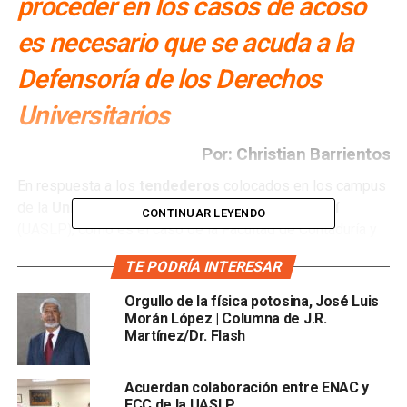
proceder en los casos de acoso
es necesario que se acuda a la
Defensoría de los Derechos
Universitarios
Por: Christian Barrientos
En respuesta a los
tendederos
colocados en los campus
de la
Universidad Autónoma de San Luis Potosí
CONTINUAR LEYENDO
(UASLP), como es el caso de la Facultad de Contaduría y
Administración,
Alejandro Zermeño Guerra
, rector de la
TE PODRÍA INTERESAR
institución, exhortó a las estudiantes a realizar las
denuncias por acoso en las
instancias
Orgullo de la física potosina, José Luis
correspondientes.
Morán López | Columna de J.R.
Martínez/Dr. Flash
En este aspecto, la entidad con facultad para recibir estas
denuncias es la
Defensoría de los Derechos
Acuerdan colaboración entre ENAC y
Universitarios
FCC de la UASLP