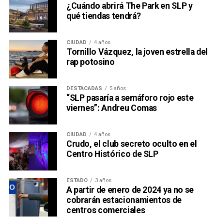
¿Cuándo abrirá The Park en SLP y
qué tiendas tendrá?
CIUDAD
4 años
Tornillo Vázquez, la joven estrella del
rap potosino
DESTACADAS
5 años
“SLP pasaría a semáforo rojo este
viernes”: Andreu Comas
CIUDAD
4 años
Crudo, el club secreto oculto en el
Centro Histórico de SLP
ESTADO
3 años
A partir de enero de 2024 ya no se
cobrarán estacionamientos de
centros comerciales