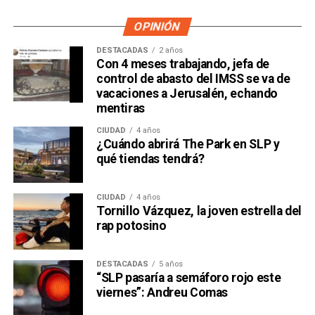
OPINIÓN
DESTACADAS
2 años
Con 4 meses trabajando, jefa de
control de abasto del IMSS se va de
vacaciones a Jerusalén, echando
mentiras
CIUDAD
4 años
¿Cuándo abrirá The Park en SLP y
qué tiendas tendrá?
CIUDAD
4 años
Tornillo Vázquez, la joven estrella del
rap potosino
DESTACADAS
5 años
“SLP pasaría a semáforo rojo este
viernes”: Andreu Comas