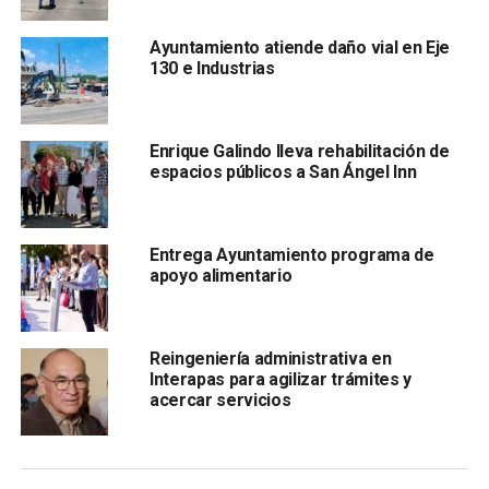
(Interapas),
puesto que durante la temporada de lluvia,
otros sitios generaron más problemáticas y el puente
Ayuntamiento atiende daño vial en Eje
Othón dejó de hacerlo.
130 e Industrias
Enrique Galindo lleva rehabilitación de
espacios públicos a San Ángel Inn
Entrega Ayuntamiento programa de
apoyo alimentario
“Los mantos freáticos suben, no ha llovido; curiosamente
los últimos días que llovió, no se inundó, porque se hizo
un gran trabajo de desazolve, pero
contra los mantos
Reingeniería administrativa en
freáticos no podemos hacer mucho
. Hoy le pedí al
Interapas para agilizar trámites y
acercar servicios
ingeniero Eustorgio –de Obras Públicas– y al Interapas
que buscaran de una vez un proyecto, a ver si hay algo que
podamos hacer de fondo”.