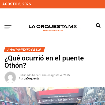
AGOSTO 8, 2026
AYUNTAMIENTO DE SLP
¿Qué ocurrió en el puente
Othón?
Publicado hace
1 año
el
agosto 4, 2025
Por
LaOrquesta