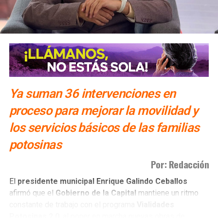
Ya suman 36 intervenciones en
proceso para mejorar la movilidad y
los servicios básicos de las familias
potosinas
Por: Redacción
El
presidente municipal Enrique Galindo Ceballos
afirmó que el
Gobierno de la Capital
mantiene un ritmo
constante de trabajo con el programa
Vialidades
Potosinas 2.0
, al poner en marcha nuevas obras de