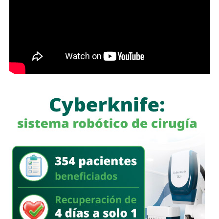
disminuir los registros extemporáneos, además de
facilitar la continuidad de la atención médica de los recién
nacidos al contar oportunamente con su documentación
oficial.
La funcionaria añadió que el módulo también brinda
atención a familias de nacionalidad extranjera y puede
realizar registros de nacimiento de menores que no
necesariamente hayan nacido en el Hospital General,
siempre que sus padres acudan a realizar el trámite.
El Ayuntamiento invitó a la población a aprovechar este
servicio, ya que el personal ofrece orientación durante
todo el proceso para que las familias obtengan el acta de
nacimiento de manera ágil y sin contratiempos.
También lee:
Soledad proyecta entregar 500 escrituras
durante 2026 para regularizar el patrimonio de familias