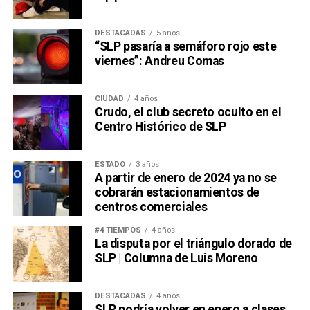
DESTACADAS
5 años
“SLP pasaría a semáforo rojo este
viernes”: Andreu Comas
CIUDAD
4 años
Crudo, el club secreto oculto en el
Centro Histórico de SLP
ESTADO
3 años
A partir de enero de 2024 ya no se
cobrarán estacionamientos de
centros comerciales
#4 TIEMPOS
4 años
La disputa por el triángulo dorado de
SLP | Columna de Luis Moreno
DESTACADAS
4 años
SLP podría volver en enero a clases