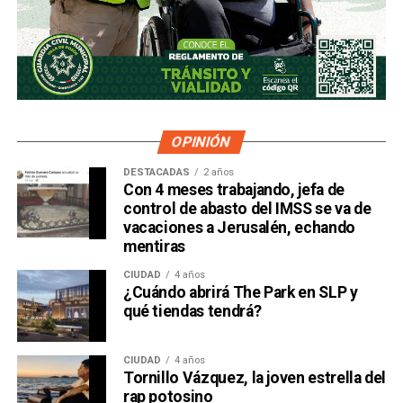
OPINIÓN
DESTACADAS
2 años
Con 4 meses trabajando, jefa de
control de abasto del IMSS se va de
vacaciones a Jerusalén, echando
mentiras
CIUDAD
4 años
¿Cuándo abrirá The Park en SLP y
qué tiendas tendrá?
CIUDAD
4 años
Tornillo Vázquez, la joven estrella del
rap potosino