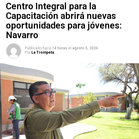
Centro Integral para la
de Hogares Populares Pavón, remarcando la relevancia de
que las brigadas cuenten con un buen entrenamiento.
Capacitación abrirá nuevas
oportunidades para jóvenes:
Navarro
ARTÍCULOS RELACIONADOS:
MARTÍN BRAVO GALICIA
Publicado hace
14 horas
el
agosto 5, 2026
SOLEDAD DE GRACIANO SÁNCHEZ
Por
La Trompeta
SIGUIENTE
Soledad amplía campaña de reforestación
NO TE PIERDAS
Soledad continúa proceso entrega- recepción