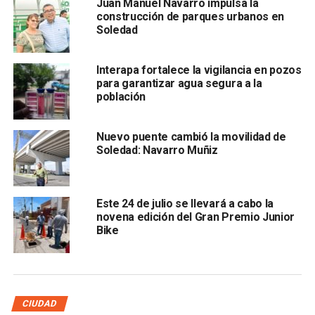
Juan Manuel Navarro impulsa la
despejada en un lapso de 6 minutos tras la llamada de
construcción de parques urbanos en
auxilio, cumpliendo con los protocolos de seguridad
Soledad
establecidos.
Interapa fortalece la vigilancia en pozos
para garantizar agua segura a la
población
Nuevo puente cambió la movilidad de
Soledad: Navarro Muñiz
Aunque mencionó que se identificaron acciones de mejora
por parte de la brigada interna del centro comercial, como
Este 24 de julio se llevará a cabo la
la falta de atención a una persona que había sido colocada
novena edición del Gran Premio Junior
intencionalmente en el suelo durante el simulacro para
Bike
evaluar la reacción de la brigada.
Agregó que se realizaron otros simulacros en el
Hospital
General de Especialidades de Soledad,
en el Instituto
CIUDAD
Leona Vicario y en la Escuela Secundaria Técnica No. 36