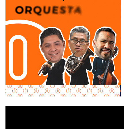
este documento oficial.
De acuerdo con el Gobierno Municipal, el servicio opera en
coordinación con el
Registro Nacional de Población
(RENAPO)
y busca facilitar el trámite, especialmente para
familias provenientes de comunidades alejadas o para
aquellas cuyos bebés requieren atención médica
especializada.
La titular de la Oficialía Cuarta del Registro Civil,
María
Isabel Navarrete Pérez
, señaló que esta estrategia también ha contribuido a