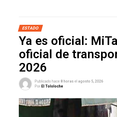
ESTADO
Ya es oficial: MiT
oficial de transpo
2026
Publicado hace
8 horas
el
agosto 5, 2026
Por
El Tololoche