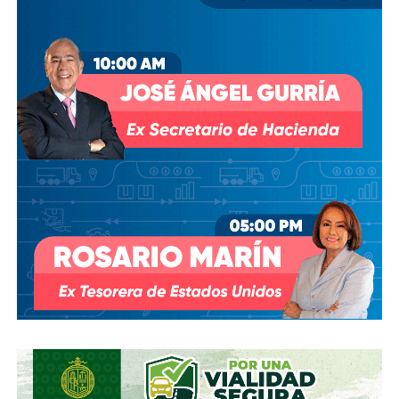
prosperado
: en agosto de 2018, la Comisión Estatal del
Agua abrió un expediente que no avanzó pese a 350 mil
afectados y una queja de oficio de la Comisión Estatal de
Derechos Humanos; en abril de 2023, el entonces
presidente
Andrés Manuel López Obrador
respondió a
una petición del gobernador Ricardo Gallardo Cardona con
un “a lo mejor se lo cambiamos” que no derivó en ningún
trámite documentado; y desde 2025, la Comisión Nacional
del Agua asegura estar “evaluando” el retiro de la
concesión, hasta el momento, sin resolución.
También lee:
Diputada pide poner un alto a la empresa de
El Realito