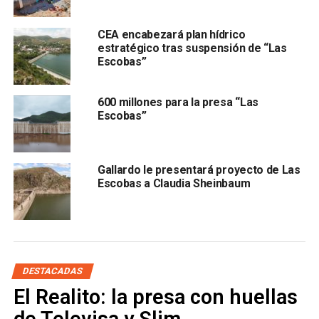
Conagua. Nosotros no tenemos todavía las fechas
”,
declaró.
CEA encabezará plan hídrico
estratégico tras suspensión de “Las
Escobas”
Martínez Sánchez detalló que la CEA únicamente elaboró
el proyecto ejecutivo, mientras que la ejecución correrá a
cargo de Conagua federal y su representación local.
600 millones para la presa “Las
Escobas”
Además, aseguró que el recurso federal ya se encuentra
etiquetado y que la intención es ejercerlo durante este
mismo año.
Gallardo le presentará proyecto de Las
El titular de la CEA explicó que la obra contempla mucho
Escobas a Claudia Sheinbaum
más que la construcción de la línea hidráulica, pues
también incluye acciones de saneamiento en la presa San
José y rehabilitación de infraestructura abandonada.
DESTACADAS
El Realito: la presa con huellas