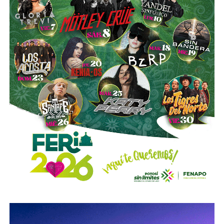
de la compañía, aunque conserva (vía un fideicomiso
familiar y una clase especial de acciones) el control formal
del voto de la empresa, independientemente de cuánto
capital tenga cada quien. En resumidas cuentas, aunque
Emilio Azcárraga tiene el poder de decisión
,
el mismo
financiero que reparte el control de El Realito con los
dos hombres más poderosos de Televisa está, al
mismo tiempo, camino a convertirse en el mayor
dueño accionario de la propia televisora.