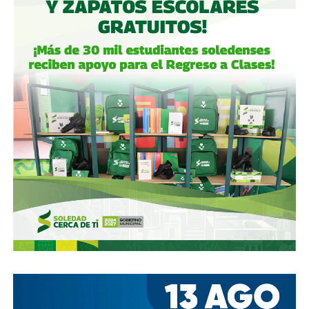
concretó una oferta pública con la que en julio de 2021,
alcanzó el 30.1% de participación económica, suficiente
para mantener el control hasta que lo vendieron a la
francesa Vinci Airports en 2022 (El Economista, dic. 2020
y jul. 2021; Folleto Informativo Definitivo, Bolsa Mexicana
de Valores, may. 2021).
Si bien todos estos empresarios se han aliado en otras
ocasiones (
en 2017 ganaron la licitación para construir
el ahora cancelado Aeropuerto de Texcoco
),
cuando
se otorgó la concesión para la administración de El
Realito, ni Slim ni Martínez ni los copresidentes de
Televisa tenían sus actuales injerencias en Aquos
, por
lo que se podría decir que ésta fue heredada, y acabó
dejando el control de la presa en las manos de cuatro de
los hombres más poderosos del país.
Desde entonces,
al menos tres intentos de rescindir o
modificar el contrato se han hecho sin haber