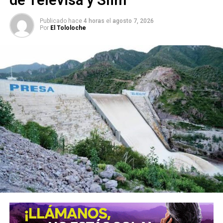
de Televisa y Slim
Publicado hace
4 horas
el
agosto 7, 2026
Por
El Tololoche
Entre las acciones contempladas destacan:
Rehabilitación de la planta tratadora de
Escalerillas
Optimización de la planta potabilizadora
actualmente en operación
Construcción de nuevas tomas de agua
potable
Conducción controlada de agua desde la presa
El Peaje
Martínez Sánchez recordó que la planta tratadora de
Escalerillas quedó abandonada durante años, situación
que contribuyó al deterioro ambiental de la presa San