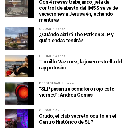
Con 4 meses trabajando, jefa de
control de abasto del IMSS se va de
vacaciones a Jerusalén, echando
mentiras
CIUDAD
4 años
¿Cuándo abrirá The Park en SLP y
qué tiendas tendrá?
CIUDAD
4 años
Tornillo Vázquez, la joven estrella del
rap potosino
DESTACADAS
5 años
“SLP pasaría a semáforo rojo este
viernes”: Andreu Comas
CIUDAD
4 años
Crudo, el club secreto oculto en el
Centro Histórico de SLP