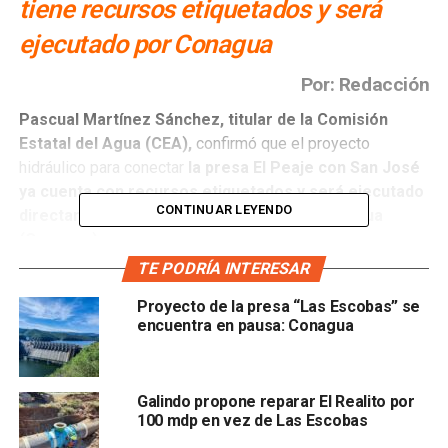
tiene recursos etiquetados y será
ejecutado por Conagua
Por: Redacción
Pascual Martínez Sánchez
, titular de la Comisión
Estatal del Agua (CEA),
confirmó que el proyecto
hidráulico para conectar
la presa El Peaje con San José
ya cuenta con recursos etiquetados y será ejecutado
CONTINUAR LEYENDO
directamente por la Comisión Nacional del Agua
(Conagua).
TE PODRÍA INTERESAR
El funcionario explicó que, aunque inicialmente se
Proyecto de la presa “Las Escobas” se
contemplaba
la presa Las Escobas dentro del Plan
encuentra en pausa: Conagua
Nacional Hídrico
impulsado por la presidenta
Claudia
Sheinbaum
, finalmente el proyecto fue sustituido por una
línea de conducción de agua desde El Peaje hacia la presa
Galindo propone reparar El Realito por
San José.
100 mdp en vez de Las Escobas
“
Es un proyecto que ya va a iniciar. Lo va a ejecutar