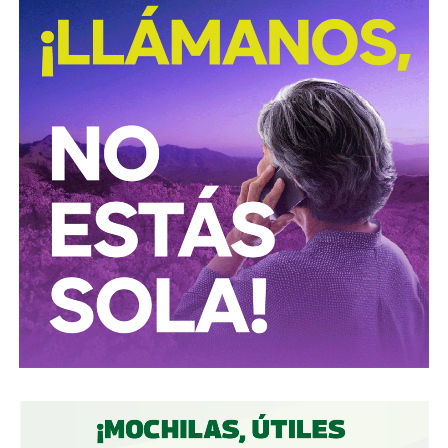
David Martínez es apodado coloquialmente como “
El
Fantasma de Wall Street
”, y ha adquirido un poder
inmenso en Latinoamérica, especialmente en Argentina,
donde ha servido como negociador para la deuda nacional
y en 2017, fue considerado por Forbes como el hombre
más rico de dicho país. El regiomontano tiene un historial
documentado de tomar control de empresas en
dificultades financieras a partir de deuda: lo hizo con la
textilera CYDSA en los años 90, con la vidriera Vitro entre
2009 y 2012, y con las ya mencionadas Empresas ICA
desde 2016.
Algo similar realizó en 2020 con
Grupo Aeroportuario
del Centro Norte
(OMA), el operador de, entre otros, el
Aeropuerto Ponciano Arriaga de la capital potosina.
Fintech compró primero acciones especiales que
garantizaban el control de la aeroportuaria y luego