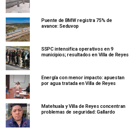
Puente de BMW registra 75% de
avance: Seduvop
; sin embargo, los elementos aseguraron que la agresión
fue bajo la justificación de que la víctima habría sido
denunciada por violencia doméstica.
SSPC intensifica operativos en 9
municipios; resultados en Villa de Reyes
Algunos trascendidos indican que todo comenzó
porque
la víctima no acató las indicaciones de unas
presuntas mujeres policías.
Energía con menor impacto: apuestan
por agua tratada en Villa de Reyes
También lee:
Despenalizar el aborto en SLP no está en la
agenda del Partido Verde: Aradillas
Matehuala y Villa de Reyes concentran
ARTÍCULOS RELACIONADOS:
ABUSO DE AUTORIDAD
problemas de seguridad: Gallardo
VILLA DE REYES
SIGUIENTE
Reales San Luis Inline Hockey clasificó a Juegos