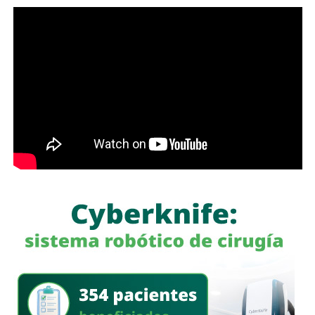
Como parte de la estrategia de movilidad, la avenida
Francisco Martínez de la Vega, en el tramo comprendido
Para estas conductas se contempla una sanción de seis
entre avenida de las Torres y avenida Simón Díaz,
meses a tres años de prisión, además de una sanción
permanecerá cerrada al tránsito vehicular.
El primer
pecuniaria de 60 a 300 días del valor de la Unidad de
tramo, de avenida de las Torres al callejón peatonal
Medida y Actualización (UMA).
América del Sur,
La iniciativa fue turnada a la Comisión Primera de Justicia
para su análisis y dictamen correspondiente.
También lee:
Cuauhtli Badillo pide a alcaldes denunciar
movimientos ligados al huachicol
será habilitado como callejón peatonal, mientras que el
segundo tramo funcionará como zona exclusiva para
ascenso y descenso de taxis.
La SSPC de la Capital exhorta a las y los asistentes a
la FENAPO a planificar sus traslados
, respetar la