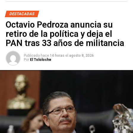
Conade 2023
NO TE PIERDAS
DESTACADAS
Festival San Luis en Primavera arrancó actividades
Octavio Pedroza anuncia su
con más de 15 mil espectadores
retiro de la política y deja el
PAN tras 33 años de militancia
Publicado hace
14 horas
el
agosto 8, 2026
Por
El Tololoche