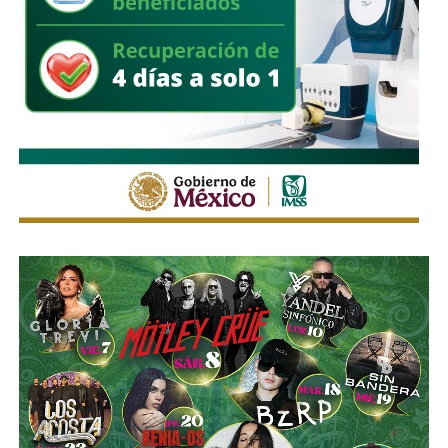
señalización y las indicaciones del personal de Policía
Vial, así como considerar el uso de transporte público para
facilitar la movilidad en los alrededores del recinto.
Estas medidas buscan mantener un flujo vehicular
ordenado y seguro durante la feria, privilegiando tanto la
movilidad de quienes acuden al recinto como la seguridad
de peatones, usuarios del transporte público y habitantes
de las zonas aledañas.
También lee:
Enrique Galindo acelera Vialidades Potosinas
2.0