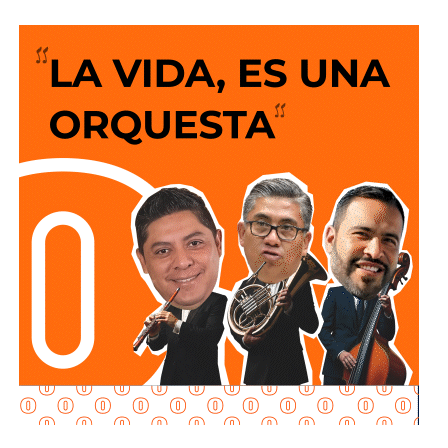
Para el acceso de vehículos, se realiza cambio a un
La legislación establecerá que, salvo prueba en contrario,
solo sentido de circulación en la avenida de las
se presumirá dicha intención cuando el deudor, sin causa
Torres, de norponiente a suroriente,
por lo que
los
justificada, renuncie a su empleo o solicite licencia sin
vehículos que ingresen a la zona de la FENAPO
goce de sueldo, cuando este constituya su único o
deberán hacerlo desde Calzada de Guadalup
e,
principal medio para obtener ingresos.
utilizando esta vialidad como acceso principal. Como
alternativa,
se contará con un acceso secundario por
Asimismo, se establecen sanciones para quienes, durante
avenida Simón Díaz, p
roveniente de avenida de la
un proceso judicial o existiendo una resolución firme,
Constitución.
enajenen intencionalmente de manera parcial o total sus
bienes con la finalidad de eludir obligaciones alimentarias.
Para la salida del recinto,
el flujo vehicular se distribuirá
principalmente hacia Circuito Potosí,
mediante la
De igual manera, se sancionará a quienes, teniendo
incorporación desde avenida de las Torres. Como salida
conocimiento de la existencia de una obligación
secundaria, los automovilistas podrán continuar por esta
alimentaria o de un proceso judicial en curso, ayuden al
misma vialidad para incorporarse a avenida Simón Díaz,
deudor a ocultar bienes, acepten figurar como titulares
con dirección a avenida de la Constitución y el
aparentes de estos o realicen actos jurídicos simulados
fraccionamiento Simón Díaz.
con el propósito de evitar que se cumplan las
obligaciones alimentarias.