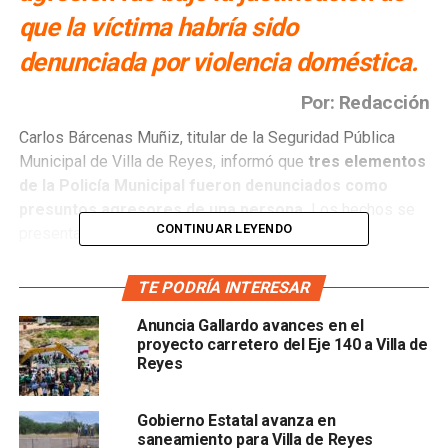
que la víctima habría sido
denunciada por violencia doméstica.
Por: Redacción
Carlos Bárcenas Muñiz, titular de la Seguridad Pública
Municipal de Villa de Reyes, informó que
tres elementos
de la Policía Municipal fueron denunciados como
presuntos agresores de una persona.
Los hechos se
CONTINUAR LEYENDO
presentaron en el domicilio de la víctima.
El titular de la Seguridad Pública Municipal de Villa de
TE PODRÍA INTERESAR
Reyes
aseguró que en un video se puede apreciar a
Anuncia Gallardo avances en el
los presuntos golpeando a una persona que está en
proyecto carretero del Eje 140 a Villa de
el piso
Reyes
Gobierno Estatal avanza en
saneamiento para Villa de Reyes