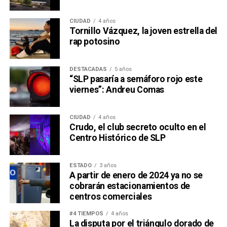
CIUDAD
4 años
Tornillo Vázquez, la joven estrella del
rap potosino
DESTACADAS
5 años
“SLP pasaría a semáforo rojo este
viernes”: Andreu Comas
CIUDAD
4 años
Crudo, el club secreto oculto en el
Centro Histórico de SLP
ESTADO
3 años
A partir de enero de 2024 ya no se
cobrarán estacionamientos de
centros comerciales
#4 TIEMPOS
4 años
La disputa por el triángulo dorado de