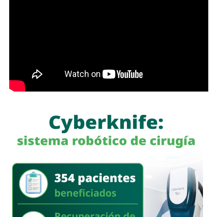
También lee:
Interapas consolida el uso del recibo digital
con más de 60 mil envíos en una semana