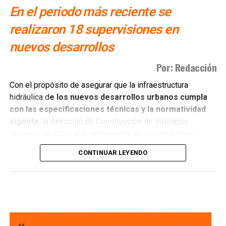
En el periodo más reciente se
realizaron 18 supervisiones en
nuevos desarrollos
Por: Redacción
Con el propósito de asegurar que la infraestructura
hidráulica d
e los nuevos desarrollos urbanos cumpla
con las especificaciones técnicas y la normatividad
vigente
, la dirección de Construcción de Interapas
mantiene un programa permanente de supervisión en
fraccionamientos y centros de población que buscan
CONTINUAR LEYENDO
incorporarse a las redes de agua potable y drenaje.
Estas revisiones tienen como objetivo verificar que las
obras se ejecuten conforme a los proyectos autorizados,
que
las redes de agua potable y alcantarillado
cumplan con los estándares de c alidad,