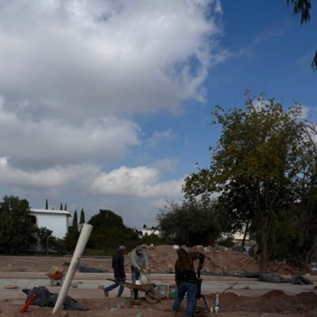
otorgado a Villa de Pozos para formar parte de uno
de los eventos de mayor relevancia y afluencia en
San Luis Potosí, l
o que permitirá fortalecer la promoción turística y cultural
del municipio.
Por último, la presidenta concejal invitó a las y los
asistentes a visitar el stand de Villa de Pozos y conocer
la oferta que tiene el municipio, entre la que destacan su
gastronomía y sus tradiciones, como la emblemática
Procesión de los Cristos, una de las celebraciones que
forman parte de su identidad cultural.