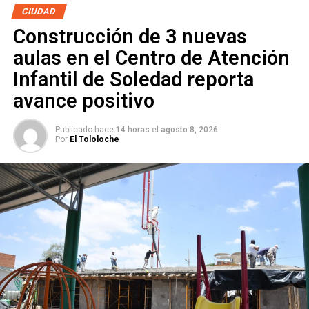
CIUDAD
NO TE PIERDAS
#OtraVez | Deja de llegar agua de “El Realito”
Construcción de 3 nuevas
aulas en el Centro de Atención
Infantil de Soledad reporta
avance positivo
Publicado hace
14 horas
el
agosto 8, 2026
Por
El Tololoche