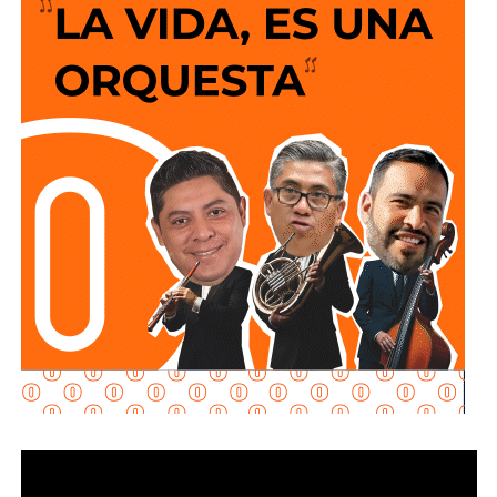
y que los puntos de conexión al sistema público sean
adecuados para garantizar un servicio seguro y eficiente.
Durante las inspecciones pueden determinarse medidas
preventivas y correctivas, para autorizar la incorporación
de nuevos desarrollos a la infraestructura hidráulica
metropolitana.
Con estas supervisiones
, el organismo fortalece la
planeación del crecimiento urbano y contribuye a que
las nuevas redes de agua potable y drenaje
ofrezcan
un servicio confiable a los habitantes.