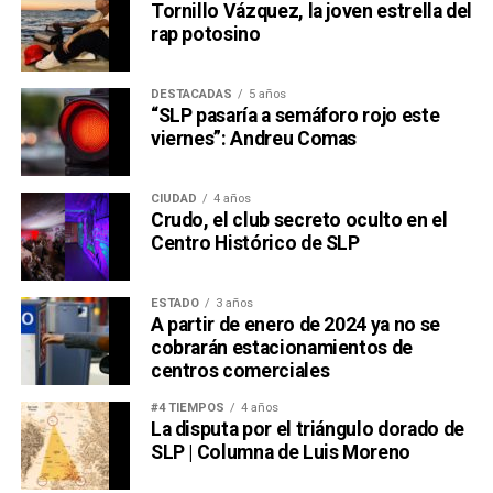
Tornillo Vázquez, la joven estrella del
rap potosino
DESTACADAS
5 años
“SLP pasaría a semáforo rojo este
viernes”: Andreu Comas
CIUDAD
4 años
Crudo, el club secreto oculto en el
Centro Histórico de SLP
ESTADO
3 años
A partir de enero de 2024 ya no se
cobrarán estacionamientos de
centros comerciales
#4 TIEMPOS
4 años
La disputa por el triángulo dorado de
SLP | Columna de Luis Moreno