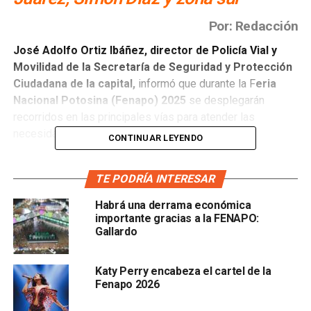
Por: Redacción
José Adolfo Ortiz Ibáñez, director de Policía Vial y
Movilidad de la Secretaría de Seguridad y Protección
Ciudadana de la capital,
informó que durante la F
eria
Nacional Potosina (Fenapo) 2025
se desplegarán
recorridos en las principales vías para atender las
necesidades de tránsito que se presenten.
CONTINUAR LEYENDO
El funcionario detalló que
se espera mayor congestión
TE PODRÍA INTERESAR
vehicular en el Periférico, especialmente en la
avenida Juárez, así como en la avenida Simón Díaz y
Habrá una derrama económica
en la zona sur de la ciudad
. “Ahí es donde más se
importante gracias a la FENAPO:
concentra la vialidad, por lo que estaremos recorriendo y
Gallardo
apoyando para agilizar el flujo”, señaló.
Katy Perry encabeza el cartel de la
Fenapo 2026