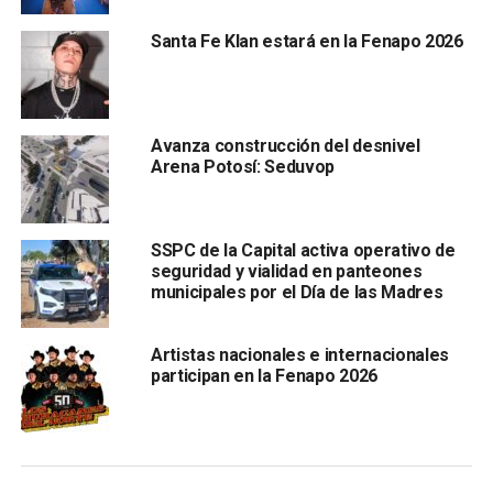
Santa Fe Klan estará en la Fenapo 2026
Ortiz Ibáñez precisó que no se contará con un estado de
Avanza construcción del desnivel
fuerza especial para la feria, pero los turnos de la tarde
Arena Potosí: Seduvop
tendrán mayor refuerzo debido al aumento de visitantes.
“Los recorridos son los normales; en la tarde es cuando
se refuerza un poco más”, explicó.
SSPC de la Capital activa operativo de
seguridad y vialidad en panteones
También lee:
SSPCE identifica nuevas tácticas para traficar
municipales por el Día de las Madres
armas
Artistas nacionales e internacionales
participan en la Fenapo 2026
ARTÍCULOS RELACIONADOS:
FENAPO
POLICÍA VIAL
SLP
TRÁFICO
SIGUIENTE
Ayuntamiento clausura tiradero clandestino en Las
Flores