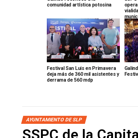
comunidad artística potosina
opera
viali
munici
Madr
Festival San Luis en Primavera
Galind
deja más de 360 mil asistentes y
Festi
derrama de 560 mdp
AYUNTAMIENTO DE SLP
SSPC de la Capit