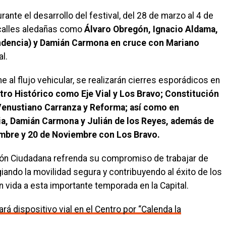
ante el desarrollo del festival, del 28 de marzo al 4 de
 calles aledañas como
Álvaro Obregón, Ignacio Aldama,
ndencia) y Damián Carmona en cruce con Mariano
l.
al flujo vehicular, se realizarán cierres esporádicos en
tro Histórico como Eje Vial y Los Bravo; Constitución
Venustiano Carranza y Reforma; así como en
a, Damián Carmona y Julián de los Reyes, además de
mbre y 20 de Noviembre con Los Bravo.
ión Ciudadana refrenda su compromiso de trabajar de
giando la movilidad segura y contribuyendo al éxito de los
n vida a esta importante temporada en la Capital.
vará dispositivo vial en el Centro por “Calenda la