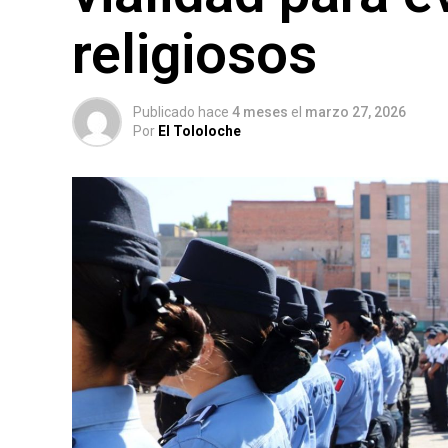
religiosos
Publicado hace
4 meses
el
marzo 27, 2026
Por
El Tololoche