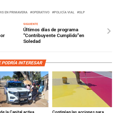
UIS EN PRIMAVERA
OPERATIVO
POLICÍA VIAL
SLP
SIGUIENTE
Últimos días de programa
por
“Contribuyente Cumplido”en
Soledad
 PODRÍA INTERESAR
e la Capital activa
Continúan las acciones para