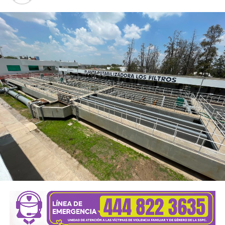
buscan fortalecer sus conocimientos, con talleres de
capacitación en áreas como belleza, costura, bisutería,
carpintería, herrería, electricidad, computación, danza y
actividades deportivas, que les permitan incorporarse al
mercado laboral, emprender un negocio propio o
perfeccionar conocimientos que ya poseen.
El alcalde señaló que el objetivo es que los soledenses
encuentren en este
Centro
un lugar donde puedan
prepararse, perfeccionar sus habilidades y abrir nuevas
oportunidades para salir adelante. “Aquí generamos áreas
de oportunidad para que la gente pueda aprender un oficio,
conseguir un empleo o iniciar su propio negocio, en un
espacio digno, moderno y equipado con herramientas,
maquinaria y tecnología de primer nivel, con áreas amplias
diseñadas específicamente para cada actividad, donde