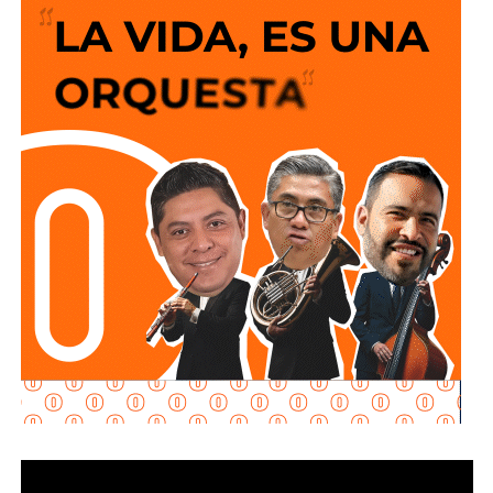
ofrecer un servicio más confiable para miles de familias.
La semana pasada concluyeron los trabajos de
mantenimiento y restauración en los módulos donde se
lleva a cabo el proceso de potabilización del agua, para
continuar con la limpieza y mantenimiento integral de las
instalaciones de la planta.
La siguiente etapa contempla el equipamiento de los
tanques de floculación y sedimentación, donde las
partículas e impurezas que contiene el agua se agrupan y
posteriormente se depositan en el fondo, permitiendo
separar el agua más clara para que continúe con las
etapas de filtración y desinfección antes de su
distribución.