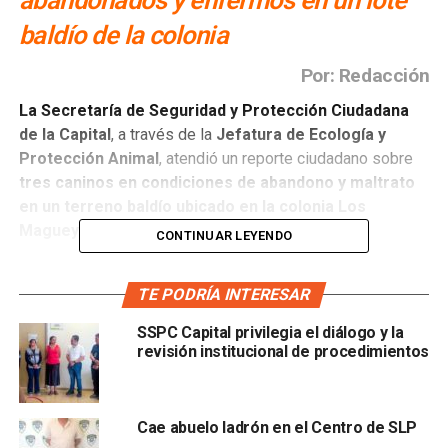
abandonados y enfermos en un lote
baldío de la colonia
Por: Redacción
La Secretaría de Seguridad y Protección Ciudadana
de la Capital
, a través de la
Jefatura de Ecología y
Protección Animal
, atendió un reporte ciudadano sobre
tres caninos en condiciones de abandono y maltrato
en un terreno baldío ubicado en la colonia Los
Magueyes
.
CONTINUAR LEYENDO
Al acudir al sitio,
vecinos del sector señalaron que los
TE PODRÍA INTERESAR
caninos habrían sido abandonados en el lugar
,
presentando visibles
signos de desnutrición y
SSPC Capital privilegia el diálogo y la
enfermedad
. Enseguida, los oficiales procedieron con el
revisión institucional de procedimientos
resguardo y traslado al Centro Integral de Bienestar
Animal para su valoración médica.
Cae abuelo ladrón en el Centro de SLP
Durante la valoración,
los ejemplares presentaron