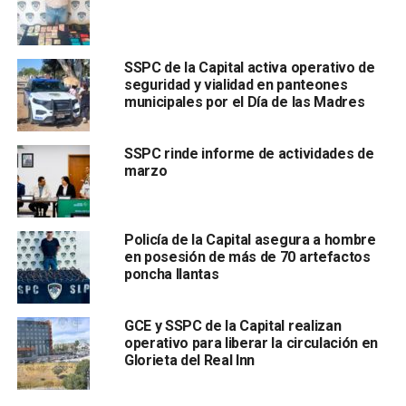
afectaciones severas a su salud
SSPC de la Capital activa operativo de
seguridad y vialidad en panteones
municipales por el Día de las Madres
SSPC rinde informe de actividades de
marzo
, por lo que especialistas
determinaron aplicar el
protocolo correspondiente conforme a criterios de
bienestar animal y protección sanitaria
.
Policía de la Capital asegura a hombre
en posesión de más de 70 artefactos
Ante este lamentable hecho, la Policía de la Capital, a
poncha llantas
través del área de Bienestar Animal,
presentó la
denuncia correspondiente ante la Fiscalía General del
GCE y SSPC de la Capital realizan
Estado, a fin de que esta autoridad realice las
operativo para liberar la circulación en
investigaciones contra quien resulte responsable por
Glorieta del Real Inn
posibles actos de maltrato y abandono animal
.