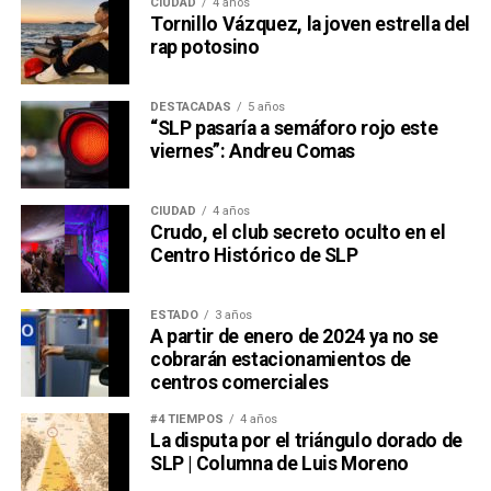
CIUDAD
4 años
Tornillo Vázquez, la joven estrella del
rap potosino
DESTACADAS
5 años
“SLP pasaría a semáforo rojo este
viernes”: Andreu Comas
CIUDAD
4 años
Crudo, el club secreto oculto en el
Centro Histórico de SLP
ESTADO
3 años
A partir de enero de 2024 ya no se
cobrarán estacionamientos de
centros comerciales
#4 TIEMPOS
4 años
La disputa por el triángulo dorado de
SLP | Columna de Luis Moreno