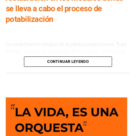
se lleva a cabo el proceso de
potabilización
La rehabilitación integral de la planta potabilizadora
“Los
Filtros”
registra un avance del 48 por ciento, como parte
de los trabajos que realiza
Interapas
para modernizar una
CONTINUAR LEYENDO
de las principales fuentes de abastecimiento de agua
potable de la zona metropolitana.
Esta planta recibe agua proveniente de la
presa San José
y su rehabilitación permitirá recuperar su capacidad de
operación, optimizar el proceso de potabilización y
ofrecer un servicio más confiable para miles de familias.
La semana pasada concluyeron los trabajos de
mantenimiento y restauración en los módulos donde se
lleva a cabo el proceso de potabilización del agua, para