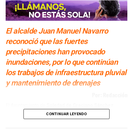
El alcalde Juan Manuel Navarro
reconoció que las fuertes
precipitaciones han provocado
inundaciones, por lo que continúan
los trabajos de infraestructura pluvial
y mantenimiento de drenajes
Por: Redacción
El Ayuntamiento de
Soledad de Graciano Sánchez
realiza obras de
drenaje pluvial y reparación de
CONTINUAR LEYENDO
infraestructura sanitaria en distintos puntos del
municipio para disminuir las afectaciones provocadas