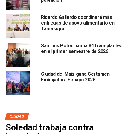
población
sexuales.
Ricardo Gallardo coordinará más
entregas de apoyo alimentario en
Tamasopo
San Luis Potosí suma 84 transplantes
en el primer semestre de 2026
Ciudad del Maíz gana Certamen
A través de una intervención reactiva, los oficiales de la
Embajadora Fenapo 2026
Policía Cibernética Municipal, en colaboración con el
equipo de META, rastrearon la actividad digital de la menor
y al procesar la información de sus redes sociales, se
logró identificar una dirección IP en el estado de Tlaxcala.
CIUDAD
Soledad trabaja contra
Siguiendo los protocolos de colaboración