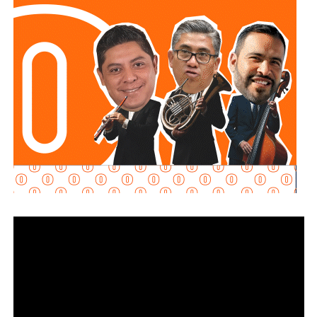
continuar con la limpieza y mantenimiento integral de las
instalaciones de la planta.
La siguiente etapa contempla el equipamiento de los
tanques de floculación y sedimentación, donde las
partículas e impurezas que contiene el agua se agrupan y
posteriormente se depositan en el fondo, permitiendo
separar el agua más clara para que continúe con las
etapas de filtración y desinfección antes de su
distribución.
Con estas acciones,
Interapas
fortalece la infraestructura
hidráulica de la zona metropolitana y avanza en la
modernización de la planta “Los Filtros”, trabajos que