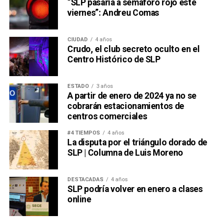
“SLP pasaría a semáforo rojo este
viernes”: Andreu Comas
CIUDAD
4 años
Crudo, el club secreto oculto en el
Centro Histórico de SLP
ESTADO
3 años
A partir de enero de 2024 ya no se
cobrarán estacionamientos de
centros comerciales
#4 TIEMPOS
4 años
La disputa por el triángulo dorado de
SLP | Columna de Luis Moreno
DESTACADAS
4 años
SLP podría volver en enero a clases
online