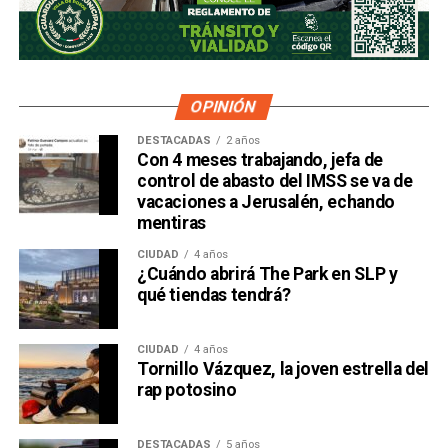
OPINIÓN
DESTACADAS
2 años
Con 4 meses trabajando, jefa de
control de abasto del IMSS se va de
vacaciones a Jerusalén, echando
mentiras
CIUDAD
4 años
¿Cuándo abrirá The Park en SLP y
qué tiendas tendrá?
CIUDAD
4 años
Tornillo Vázquez, la joven estrella del
rap potosino
DESTACADAS
5 años