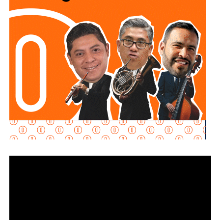
puedan caminar con tranquilidad a cualquier hora del día”,
destacó el presidente municipal, al señalar que el
alumbrado táctico forma parte de la estrategia integral del
Gobierno de la Capital para recuperar espacios públicos y
dotarlos de infraestructura moderna y eficiente.
Como parte de esta intervención, el
Gobierno de la
Capital
instaló 21 luminarias y 51 bolardos, infraestructura
que mejora las condiciones de iluminación para peatones
y automovilistas, además de reforzar el orden y la
seguridad vial en uno de los corredores con mayor