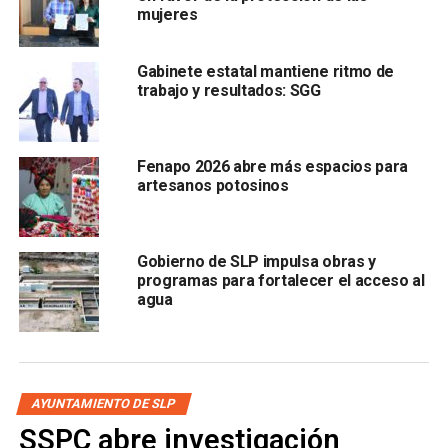
mujeres
Gabinete estatal mantiene ritmo de
trabajo y resultados: SGG
Fenapo 2026 abre más espacios para
“, señaló el edil.
artesanos potosinos
Galindo Ceballos informó que pondrá el tema en la
agenda
para poder dialogarlo con las autoridades
Gobierno de SLP impulsa obras y
estatales, y consideró que el
Ayuntamiento de la capital
programas para fortalecer el acceso al
está listo para apoyarlos y recibir el mercado si se
agua
decide su municipalización
.
También lee:
Ayuntamiento atiende fuga de aguas
residuales en Mercado República
AYUNTAMIENTO DE SLP
SSPC abre investigación
ARTÍCULOS RELACIONADOS:
AYUNTAMIENTO
GALINDO