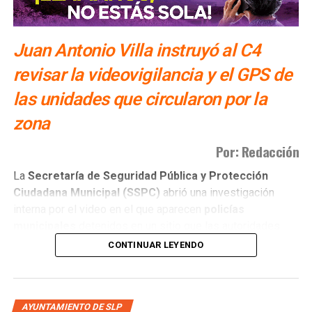
Juan Antonio Villa instruyó al C4
revisar la videovigilancia y el GPS de
las unidades que circularon por la
zona
Por: Redacción
La
Secretaría de Seguridad Pública y Protección
Ciudadana Municipal (SSPC)
abrió una investigación
interna por el video en el que aparecen
policías
municipales
detenidos en un sitio que las autoridades
tienen identificado como
punto de venta de drogas
.
CONTINUAR LEYENDO
Juan Antonio Villa Gutiérrez
, titular de la
SSPC
, instruyó
al
C4 Municipal
analizar los registros de videovigilancia y
el sistema
GPS
de las unidades que pudieron circular por
AYUNTAMIENTO DE SLP