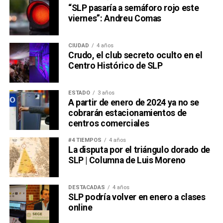
“SLP pasaría a semáforo rojo este
viernes”: Andreu Comas
CIUDAD
4 años
Crudo, el club secreto oculto en el
Centro Histórico de SLP
ESTADO
3 años
A partir de enero de 2024 ya no se
cobrarán estacionamientos de
centros comerciales
#4 TIEMPOS
4 años
La disputa por el triángulo dorado de
SLP | Columna de Luis Moreno
DESTACADAS
4 años
SLP podría volver en enero a clases
online