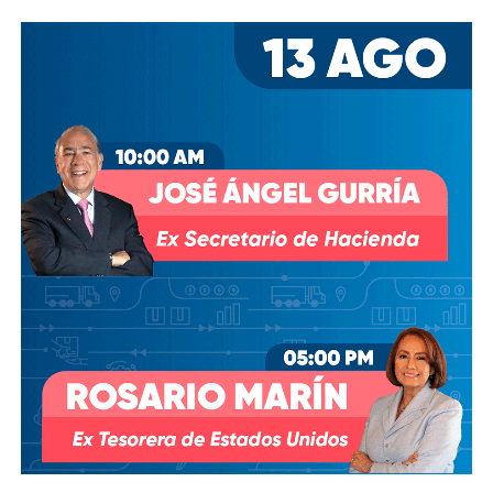
Desde entonces,
al menos tres intentos de rescindir o
modificar el contrato se han hecho sin haber
prosperado
: en agosto de 2018, la Comisión Estatal del
Agua abrió un expediente que no avanzó pese a 350 mil
afectados y una queja de oficio de la Comisión Estatal de
Derechos Humanos; en abril de 2023, el entonces
presidente
Andrés Manuel López Obrador
respondió a
una petición del gobernador Ricardo Gallardo Cardona con
un “a lo mejor se lo cambiamos” que no derivó en ningún
trámite documentado; y desde 2025, la Comisión Nacional
del Agua asegura estar “evaluando” el retiro de la
concesión, hasta el momento, sin resolución.
También lee:
Diputada pide poner un alto a la empresa de
El Realito