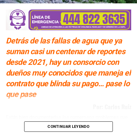
Detrás de las fallas de agua que ya
suman casi un centenar de reportes
desde 2021, hay un consorcio con
dueños muy conocidos que maneja el
contrato que blinda su pago… pase lo
que pase
Por: Carlos Ruíz
Están bien documentados los numerosos problemas que
ha tenido San Luis Potosí con la Presa El Realito, un
CONTINUAR LEYENDO
proyecto diseñado para surtir de agua a alrededor de 46