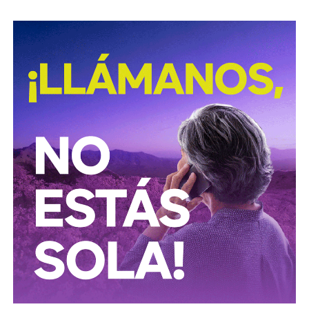
David Martínez es apodado coloquialmente como “
El
Fantasma de Wall Street
”, y ha adquirido un poder
inmenso en Latinoamérica, especialmente en Argentina,
donde ha servido como negociador para la deuda nacional
y en 2017, fue considerado por Forbes como el hombre
más rico de dicho país. El regiomontano tiene un historial
documentado de tomar control de empresas en
dificultades financieras a partir de deuda: lo hizo con la
textilera CYDSA en los años 90, con la vidriera Vitro entre
2009 y 2012, y con las ya mencionadas Empresas ICA
desde 2016.
Algo similar realizó en 2020 con
Grupo Aeroportuario
del Centro Norte
(OMA), el operador de, entre otros, el