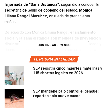
la jornada de “Sana Distancia”
, según dio a conocer la
secretaria de Salud de gobierno del estado,
Mónica
Liliana Rangel Martínez, e
n rueda de prensa esta
mañana.
De acuerdo con Mónica Liliana Rangel,
el aislamiento
social y la sana distancia son medidas de prevención
distintas,
pues la primera comprende un mayor cuidado y
CONTINUAR LEYENDO
rigurosidad en las recomendaciones que se le dan a la
población.
TE PODRÍA INTERESAR
“Podemos no llegar a eso si trabajamos en la prevención y
SLP registra cinco muertes maternas y
nos quedamos en casa”, dijo Rangel Martínez, quien
115 abortos legales en 2026
comentó que por ahora, la única medida general de
resguardo será la campaña nacional de Sana Distancia,
que continuará en vigor hasta el 30 de abril.
SLP mantiene bajo control el dengue;
reportan solo nueve casos