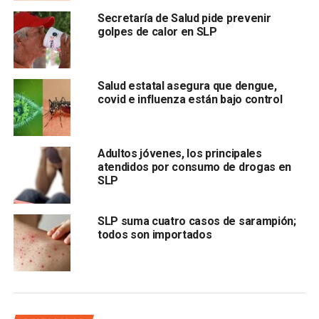
Secretaría de Salud pide prevenir
golpes de calor en SLP
Salud estatal asegura que dengue,
La secretaria de Salud no descartó que una alza en
covid e influenza están bajo control
los brotes de coronavirus podría cambiar de un día a
otro
las medidas de distanciamiento que deba aplicar la
población y agregó que: “el mayor pico de contagios que
Adultos jóvenes, los principales
tenemos proyectado para San Luis Potosí, podría ocurrir
atendidos por consumo de drogas en
SLP
durante la última semana de abril y la primera de mayo”.
También lee:
Dos de los contagiados por coronavirus en
SLP suma cuatro casos de sarampión;
SLP están hospitalizados
todos son importados
ARTÍCULOS RELACIONADOS:
AISLAMIENTO
COVID-19
SECRETARÍA DE SALUD
SLP
SIGUIENTE