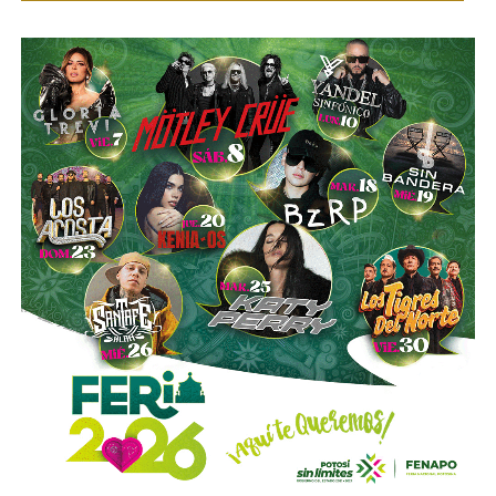
Esa conversión todavía no ocurre: se proyecta para 2027.
Azcárraga ha reducido considerablemente sus acciones
de la compañía, aunque conserva (vía un fideicomiso
familiar y una clase especial de acciones) el control formal
del voto de la empresa, independientemente de cuánto
capital tenga cada quien. En resumidas cuentas, aunque
Emilio Azcárraga tiene el poder de decisión
,
el mismo
financiero que reparte el control de El Realito con los
dos hombres más poderosos de Televisa está, al
mismo tiempo, camino a convertirse en el mayor
dueño accionario de la propia televisora.