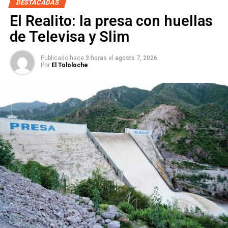
Un laboratorio suspendido por realizar pruebas
DESTACADAS
rápidas irregulares: Coepris
El Realito: la presa con huellas
NO TE PIERDAS
de Televisa y Slim
Dos de los contagiados por coronavirus en SLP
están hospitalizados
Publicado hace
3 horas
el
agosto 7, 2026
Por
El Tololoche