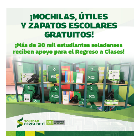
Aeropuerto Ponciano Arriaga de la capital potosina.
Fintech compró primero acciones especiales que
garantizaban el control de la aeroportuaria y luego
concretó una oferta pública con la que en julio de 2021,
alcanzó el 30.1% de participación económica, suficiente
para mantener el control hasta que lo vendieron a la
francesa Vinci Airports en 2022 (El Economista, dic. 2020
y jul. 2021; Folleto Informativo Definitivo, Bolsa Mexicana
de Valores, may. 2021).
Si bien todos estos empresarios se han aliado en otras
ocasiones (
en 2017 ganaron la licitación para construir
el ahora cancelado Aeropuerto de Texcoco
),
cuando
se otorgó la concesión para la administración de El
Realito, ni Slim ni Martínez ni los copresidentes de
Televisa tenían sus actuales injerencias en Aquos
, por
lo que se podría decir que ésta fue heredada, y acabó
dejando el control de la presa en las manos de cuatro de
los hombres más poderosos del país.