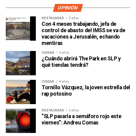
OPINIÓN
DESTACADAS
2 años
Con 4 meses trabajando, jefa de
control de abasto del IMSS se va de
vacaciones a Jerusalén, echando
mentiras
CIUDAD
4 años
¿Cuándo abrirá The Park en SLP y
qué tiendas tendrá?
CIUDAD
4 años
Tornillo Vázquez, la joven estrella del
rap potosino
DESTACADAS
5 años
“SLP pasaría a semáforo rojo este
viernes”: Andreu Comas