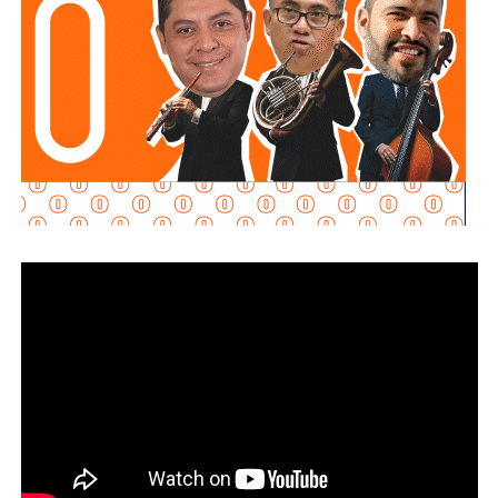
También lee:
Enrique Galindo acelera Vialidades Potosinas
2.0
. El juzgador federal
rechazó la petición al determinar
que no se acreditaron los requisitos legales
probatorios
para otorgar el arraigo domiciliario,
ratificando la reclusión.
El equipo legal del exgobernador se acogió a la duplicidad
del término constitucional, por lo que la resolución sobre
su vinculación a proceso se definirá la próxima semana. En
su intervención frente a la autoridad judicial, el
exmandatario estatal manifestó su postura ante los
señalamientos del Ministerio Público de la Federación:
“
Ayer fui detenido a las 10 de la mañana después de
12 años de la desaparición de los normalistas… Nunca