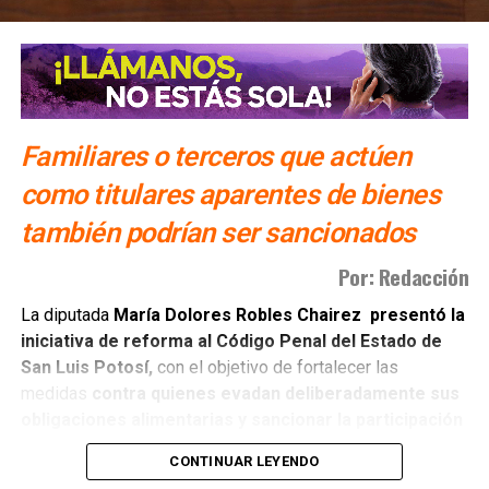
SIGUIENTE
Congreso duda duplicar apoyo a la Cruz Roja en SLP
NO TE PIERDAS
Proponen ley y estrategia de regulación de centros
de rehabilitación de adicciones
Familiares o terceros que actúen
como titulares aparentes de bienes
también podrían ser sancionados
Por: Redacción
La diputada
María Dolores Robles Chairez presentó la
iniciativa de reforma al Código Penal del Estado de
San Luis Potosí,
con el objetivo de fortalecer las
medidas
contra quienes evadan deliberadamente sus
obligaciones alimentarias y sancionar la participación
de terceras personas
que colaboren para impedir su
CONTINUAR LEYENDO
cumplimiento.