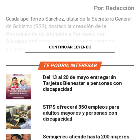
Por: Redacción
Guadalupe Torres Sánchez
, titular de la Secretaría General
de Gobierno (SGG), destacó
la creación de la
Coordinación de Atención a Personas con
Discapacidad
como un paso clave para garantizar
CONTINUAR LEYENDO
inclusión y atención directa a este sector.
La nueva instancia, que dependerá de la Subsecretaría de
TE PODRÍA INTERESAR
Derechos Humanos, será encabezada por
Isis Libertad
Del 13 al 20 de mayo entregarán
Lara Felipe
, quien —subrayó— vive con autismo.
Tarjetas Bienestar a personas con
discapacidad
“Las personas con discapacidad deben encabezar
estas áreas, porque son quienes conocen, viven y
entienden sus necesidades”
, señaló.
STPS ofrecerá 350 empleos para
adultos mayores y personas con
discapacidad
Torres Sánchez explicó que la coordinación ya ha iniciado
acercamientos con colectivos, los cuales han reconocido
la designación de su titular.
Semujeres atiende hasta 200 mujeres