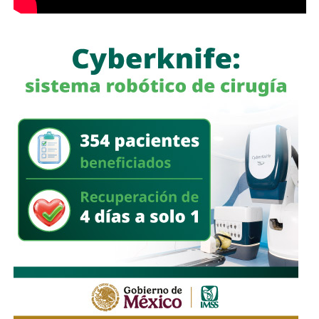
me he escondido
“.
También lee:
Detienen al ex gobernador Angel Aguirre por
caso Ayotzinapa