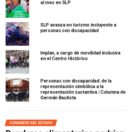
al mes en SLP
Además, adelantó que se prevé una reunión encabezada
por el gobernador
Ricardo Gallardo Cardona
con personas
con discapacidad, con el objetivo de identificar y atender
SLP avanza en turismo incluyente a
sus principales demandas.
personas con discapacidad
Entre las funciones principales de esta nueva área estará
el acompañamiento en consultas públicas y procesos de
Implan, a cargo de movilidad inclusiva
participación:
“Esta oficina dará seguimiento,
en el Centro Histórico
asesoramiento y acompañamiento para evitar
atropellos en estos procesos”
Personas con discapacidad: de la
representación simbólica a la
representación sustantiva | Columna de
Germán Bautista
CONGRESO DEL ESTADO
, explicó.