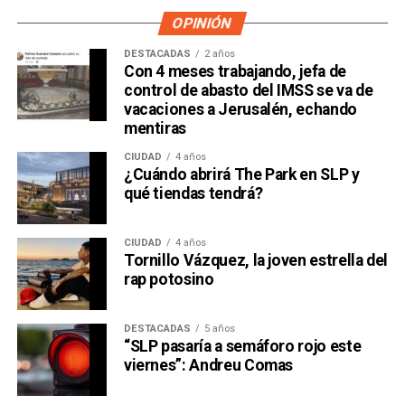
OPINIÓN
DESTACADAS
2 años
Con 4 meses trabajando, jefa de
control de abasto del IMSS se va de
vacaciones a Jerusalén, echando
mentiras
CIUDAD
4 años
¿Cuándo abrirá The Park en SLP y
qué tiendas tendrá?
CIUDAD
4 años
Tornillo Vázquez, la joven estrella del
rap potosino
DESTACADAS
5 años
“SLP pasaría a semáforo rojo este
viernes”: Andreu Comas