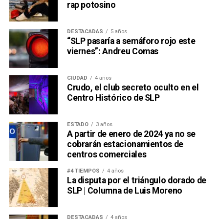
rap potosino
DESTACADAS
5 años
“SLP pasaría a semáforo rojo este
viernes”: Andreu Comas
CIUDAD
4 años
Crudo, el club secreto oculto en el
Centro Histórico de SLP
ESTADO
3 años
A partir de enero de 2024 ya no se
cobrarán estacionamientos de
centros comerciales
#4 TIEMPOS
4 años
La disputa por el triángulo dorado de
SLP | Columna de Luis Moreno
DESTACADAS
4 años