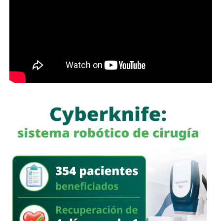
potosino el compromiso de colaboración con el nuevo
meses a tres años de prisión, además de una sanción
Consejo Directivo para trabajar en beneficio de la
pecuniaria de 60 a 300 días del valor de la Unidad de
ciudadanía
“desde el Gobierno del Cambio se impulsan
Medida y Actualización (UMA).
y reconocen las alianzas que fortalecen la justicia y la
legalidad en el Estado,
porque sólo con unidad y trabajo
La iniciativa fue turnada a la Comisión Primera de Justicia
coordinado, vamos a seguir en el camino correcto para la
para su análisis y dictamen correspondiente.
construcción de un San Luis Potosí más fuerte e
incluyente, bajo la premisa de propiciar un ejercicio público
También lee:
Cuauhtli Badillo pide a alcaldes denunciar
basado en el respeto a la ley, priorizando que la justicia
movimientos ligados al huachicol
llegue a todas y todos”.
También lee:
Gloria Trevi abre la fiesta de la Fenapo 2026