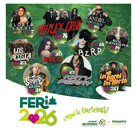
“Hoy el gremio del taxismo entiende que la competencia
es buena. Ellos estarán tratando de mejorar y brindar un
mejor servicio, mientras que la ciudadanía podrá elegir la
opción que considere más conveniente”, comentó.
La titular de la SCT reiteró que, mientras Uber no complete
el procedimiento administrativo y cumpla con las
obligaciones previstas en la ley, la plataforma no podrá
prestar el servicio de transporte en San Luis Potosí.
También lee:
Ya es oficial: MiTaxi será la plataforma oficial
de transporte de la Fenapo 2026