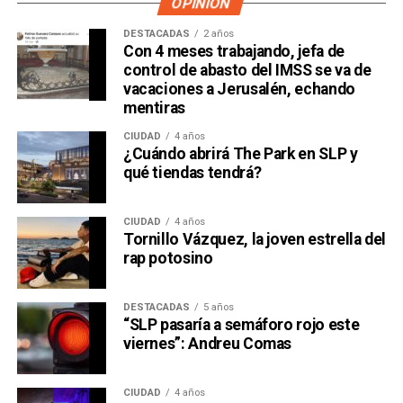
OPINIÓN
DESTACADAS
2 años
Con 4 meses trabajando, jefa de
control de abasto del IMSS se va de
vacaciones a Jerusalén, echando
mentiras
CIUDAD
4 años
¿Cuándo abrirá The Park en SLP y
qué tiendas tendrá?
CIUDAD
4 años
Tornillo Vázquez, la joven estrella del
rap potosino
DESTACADAS
5 años
“SLP pasaría a semáforo rojo este
viernes”: Andreu Comas
CIUDAD
4 años