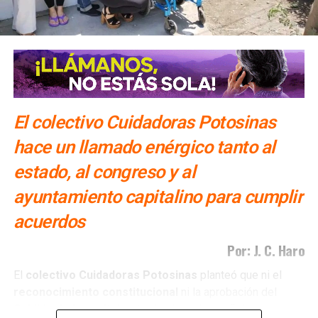
El colectivo Cuidadoras Potosinas
hace un llamado enérgico tanto al
estado, al congreso y al
ayuntamiento capitalino para cumplir
acuerdos
Por: J. C. Haro
El
colectivo Cuidadoras Potosinas
planteó que ni el
reconocimiento
constitucional
ni la aprobación del
Cabildo
de la capital
potosina
han sido suficientes para