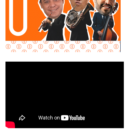
Martínez Acosta señaló que
la dependencia mantiene
disposición para que Uber complete el procedimiento
y pueda operar conforme a la ley, por lo que descartó que
exista una postura de persecución hacia la empresa.
“No es un tema de persecución ni de cacería. Al contrario,
buscamos que ellos mismos nos ayuden a que la
empresa cumpla con la legalidad y con todo lo que
establecen las leyes locales”, afirmó.
La secretaria agregó qu
e incluso han sostenido
reuniones con algunos operadores interesados en
prestar el servicio mediante la plataforma,
También lee:
Medio tiempo: Amor en tiempos de
Geopolítica y futbol | Reflexión de J.C. Haro