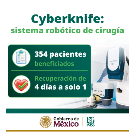
a quienes se les ha explicado el proceso de
regularización.
Asimismo, sostuvo que el incumplimiento de
la empresa
deja a los propios conductores en una situación de
vulnerabilidad,
al no contar con las condiciones legales
previstas por la normativa estatal.
“Es la empresa la que no cumple con lo que las leyes
locales establecen y eso deja a los operadores en estado
de indefensión”, señaló.
Respecto a la llegada de nuevas plataformas digitales al
estado
, Martínez Acosta consideró que la
competencia representa una oportunidad para
mejorar la calidad del servicio de transporte.