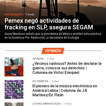
DESTACADAS
7 horas
Pemex negó actividades de
fracking en SLP, asegura SEGAM
Sonia Mendoza señaló que la presidenta de México prohibió esta práctica
en la Huasteca Por: Redacción La Secretaría de Ecología...
OPINIÓN
OPINIÓN
2 días
¿Vecinos ruidosos? Antes de declarar la
guerra, conozca sus derechos |
Columna de Víctor Ezequiel
#4 TIEMPOS
3 días
El pionero de la música electrónica en
América Latina | Columna de J.R.
Martínez/Dr. Flash
LETRAS MINÚSCULAS
4 días