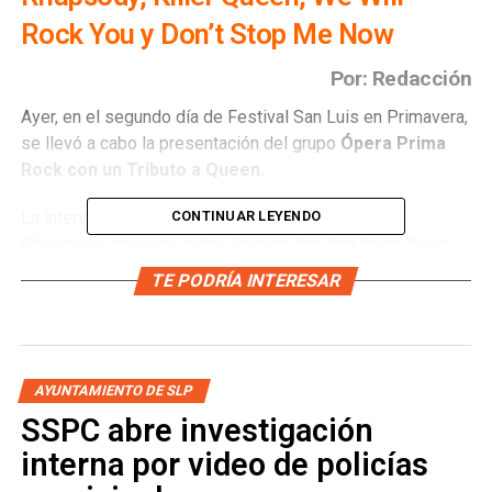
Rock You y Don’t Stop Me Now
Por: Redacción
Ayer, en el segundo día de Festival San Luis en Primavera,
se llevó a cabo la presentación del grupo
Ópera Prima
Rock con un Tributo a Queen.
La intervención musical comenzó con
Bohemian
CONTINUAR LEYENDO
Rhapsody, después Killer Queen, We Will Rock You y
Don’t Stop Me Now,
en un homenaje al espíritu de la
TE PODRÍA INTERESAR
música de Queen.
AYUNTAMIENTO DE SLP
SSPC abre investigación
interna por video de policías