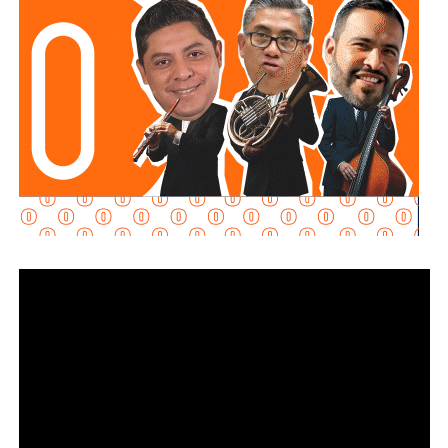
alumbrado táctico forma parte de la estrategia integral del
Gobierno de la Capital para recuperar espacios públicos y
dotarlos de infraestructura moderna y eficiente.
Como parte de esta intervención, el
Gobierno de la
Capital
instaló 21 luminarias y 51 bolardos, infraestructura
que mejora las condiciones de iluminación para peatones
y automovilistas, además de reforzar el orden y la
seguridad vial en uno de los corredores con mayor
actividad comercial de la ciudad, donde convergen plazas,
restaurantes y diversos establecimientos de servicios.