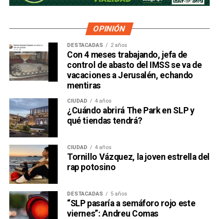
OPINIÓN
DESTACADAS
2 años
Con 4 meses trabajando, jefa de
control de abasto del IMSS se va de
vacaciones a Jerusalén, echando
mentiras
CIUDAD
4 años
¿Cuándo abrirá The Park en SLP y
qué tiendas tendrá?
CIUDAD
4 años
Tornillo Vázquez, la joven estrella del
rap potosino
DESTACADAS
5 años
“SLP pasaría a semáforo rojo este
viernes”: Andreu Comas