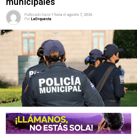
municipales
Publicado hace
1 hora
el
agosto 7, 2026
Por
LaOrquesta
Ópera Prima Rock cuenta con una potosina entre sus
filas, Alicia Paola Sánchez,
quien dijo estar feliz de regresar a su tierra natal, misma
que afirmó está llena de arte y cultura.