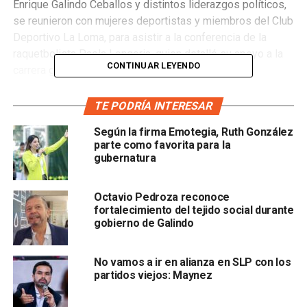
Enrique Galindo Ceballos y distintos liderazgos políticos,
se reunieron con mujeres deportistas y miembros del Club
Deportivo La Loma, para asistir a la conferencia de la
raquetbolista Paola Longoria, quien detalló su apoyo a la
CONTINUAR LEYENDO
carrera gubernamental del funcionario.
Ante la suma de la deportista al equipo de Pedroza Gaitán,
TE PODRÍA INTERESAR
el candidato de “Sí por San Luis Potosí” le dijo: “Estoy
Según la firma Emotegia, Ruth González
orgulloso de que hayas aceptado caminar con nosotros” y
parte como favorita para la
recalcó que está seguro de que muy pronto se verá a
gubernatura
Paola Longoría ocupando espacios de gran trascendencia
para la sociedad.
Octavio Pedroza reconoce
fortalecimiento del tejido social durante
gobierno de Galindo
No vamos a ir en alianza en SLP con los
partidos viejos: Maynez