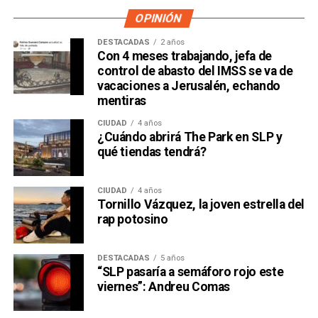
OPINIÓN
DESTACADAS
2 años
Con 4 meses trabajando, jefa de
control de abasto del IMSS se va de
vacaciones a Jerusalén, echando
mentiras
CIUDAD
4 años
¿Cuándo abrirá The Park en SLP y
qué tiendas tendrá?
CIUDAD
4 años
Tornillo Vázquez, la joven estrella del
rap potosino
DESTACADAS
5 años
“SLP pasaría a semáforo rojo este
viernes”: Andreu Comas