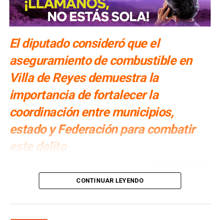
El diputado consideró que el
aseguramiento de combustible en
Villa de Reyes demuestra la
importancia de fortalecer la
coordinación entre municipios,
estado y Federación para combatir
este delito
Por: Redacción
CONTINUAR LEYENDO
Cuauhtli Badillo Moreno
, presidente de la Comisión de
Seguridad Pública, Prevención y Reinserción Social del
Congreso del Estado, llamó a las y los presidentes
municipales a mantenerse atentos y denunciar cualquier