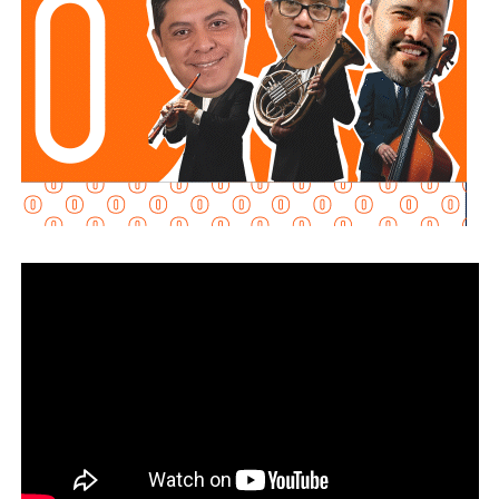
familias potosinas.
Ricardo Gallardo reconoció la labor de la Secretaría de la
Defensa Nacional mediante la aplicación del Plan DN-III-E,
así como el trabajo del Heroico Cuerpo de Bomberos y de
las agrupaciones de salvamento y rescate, cuyos
integrantes, dijo, son auténticos héroes que protegen
diariamente la vida, la integridad y el patrimonio de la
población.