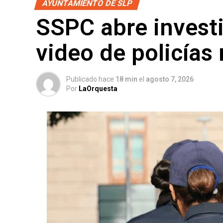
AYUNTAMIENTO DE SLP
SSPC abre investi
video de policías
Publicado hace
18 min
el
agosto 7, 2026
Por
LaOrquesta