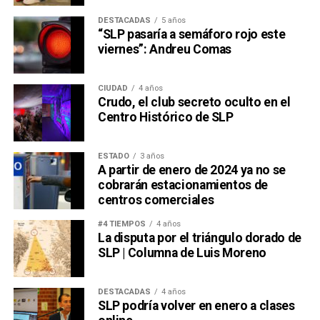
DESTACADAS
5 años
“SLP pasaría a semáforo rojo este
viernes”: Andreu Comas
CIUDAD
4 años
Crudo, el club secreto oculto en el
Centro Histórico de SLP
ESTADO
3 años
A partir de enero de 2024 ya no se
cobrarán estacionamientos de
centros comerciales
#4 TIEMPOS
4 años
La disputa por el triángulo dorado de
SLP | Columna de Luis Moreno
DESTACADAS
4 años
SLP podría volver en enero a clases