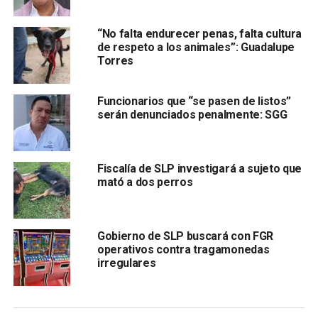
de la SCT
y creo que ha sido muy atinado, porque siempre
habían existido críticas en contra de ex funcionarios, pero
“No falta endurecer penas, falta cultura
esas denuncias se evaporaban en cuanto llegaban a la
de respeto a los animales”: Guadalupe
entonces Procuraduría General de Justicia del Estado”.
Torres
El funcionario dijo que en
el trabajo de Ruíz Contreras
se destaca las detenciones de ex funcionarios, pues
Funcionarios que “se pasen de listos”
serán denunciados penalmente: SGG
ha llegado a obtener las reparaciones de los daños al
erario público.
Fiscalía de SLP investigará a sujeto que
mató a dos perros
Gobierno de SLP buscará con FGR
operativos contra tragamonedas
irregulares
Añadió que
se ha actuado con prontitud en casos en
los que la sociedad potosina se ha indignado
colectivamente
, como fue el tema de “El Tiburón”