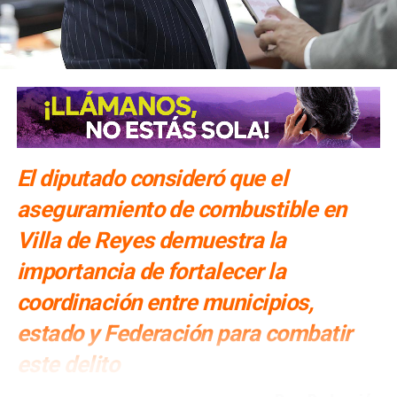
NO TE PIERDAS
¿Cuántas solicitudes de protección a candidatos se
han solicitado en SLP?
El diputado consideró que el
aseguramiento de combustible en
Villa de Reyes demuestra la
importancia de fortalecer la
coordinación entre municipios,
estado y Federación para combatir
este delito