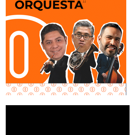
policiales, organismos de auxilio y representantes del
sector privado, el Mandatario Estatal destacó que esta
inversión permitirá reducir riesgos para el personal
operativo, atender con mayor rapidez situaciones de
emergencia y garantizar más seguridad y tranquilidad a las
familias potosinas.
Ricardo Gallardo reconoció la labor de la Secretaría de la
Defensa Nacional mediante la aplicación del Plan DN-III-E,
así como el trabajo del Heroico Cuerpo de Bomberos y de
las agrupaciones de salvamento y rescate, cuyos
integrantes, dijo, son auténticos héroes que protegen