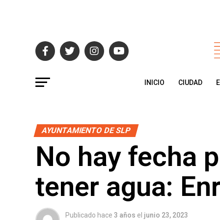
INICIO
CIUDAD
AYUNTAMIENTO DE SLP
No hay fecha p
tener agua: En
Publicado hace
3 años
el
junio 23, 2023