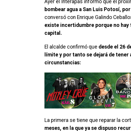
Ayer el Interapas informó que el próx
bombear agua a San Luis Potosí, por 
conversó con Enrique Galindo Ceballos
existe incertidumbre porque no hay f
capital.
El alcalde confirmó que
desde el 26 d
límite y por tanto se dejará de tener 
circunstancias:
La primera se tiene que reparar la cort
meses, en la que ya se dispuso recurs