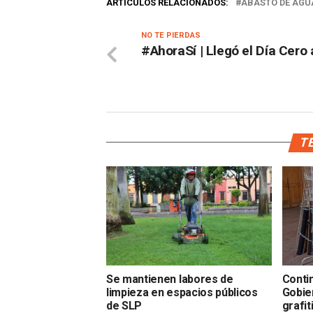
ARTÍCULOS RELACIONADOS:
ABASTO DE AGU
NO TE PIERDAS
#AhoraSí | Llegó el Día Cero
TE
Se mantienen labores de
Conti
limpieza en espacios públicos
Gobie
de SLP
grafit