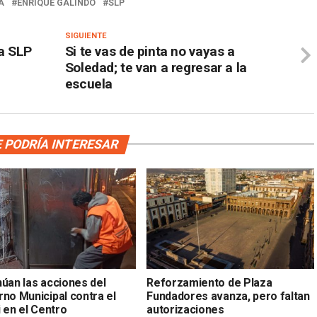
A
ENRIQUE GALINDO
SLP
SIGUIENTE
 a SLP
Si te vas de pinta no vayas a
Soledad; te van a regresar a la
escuela
 PODRÍA INTERESAR
núan las acciones del
Reforzamiento de Plaza
rno Municipal contra el
Fundadores avanza, pero faltan
i en el Centro
autorizaciones