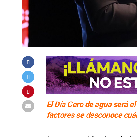
El Día Cero de agua será el
factores se desconoce cuán