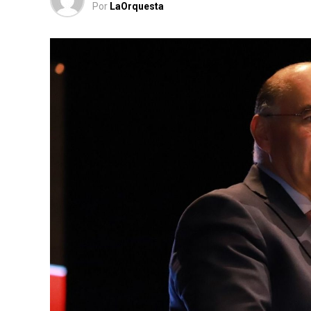
Por
LaOrquesta