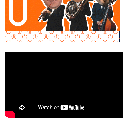
Martínez Acosta señaló que
la dependencia mantiene
disposición para que Uber complete el procedimiento
y pueda operar conforme a la ley, por lo que descartó que
exista una postura de persecución hacia la empresa.
“No es un tema de persecución ni de cacería. Al contrario,
buscamos que ellos mismos nos ayuden a que la
empresa cumpla con la legalidad y con todo lo que
establecen las leyes locales”, afirmó.
La secretaria agregó qu
e incluso han sostenido
reuniones con algunos operadores interesados en
prestar el servicio mediante la plataforma,
También lee:
Medio tiempo: Amor en tiempos de
Geopolítica y futbol | Reflexión de J.C. Haro