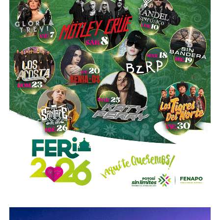
es buena. Ellos estarán tratando de mejorar y brindar un
mejor servicio, mientras que la ciudadanía podrá elegir la
opción que considere más conveniente”, comentó.
La titular de la SCT reiteró que, mientras Uber no complete
el procedimiento administrativo y cumpla con las
obligaciones previstas en la ley, la plataforma no podrá
prestar el servicio de transporte en San Luis Potosí.
También lee:
Ya es oficial: MiTaxi será la plataforma oficial
de transporte de la Fenapo 2026