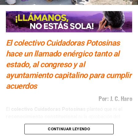
El colectivo Cuidadoras Potosinas
hace un llamado enérgico tanto al
estado, al congreso y al
ayuntamiento capitalino para cumplir
acuerdos
Por: J. C. Haro
El
colectivo Cuidadoras Potosinas
planteó que ni el
reconocimiento
constitucional
ni la aprobación del
Cabildo
de la capital
potosina
han sido suficientes para
CONTINUAR LEYENDO
que estos avances se traduzcan en
políticas públicas