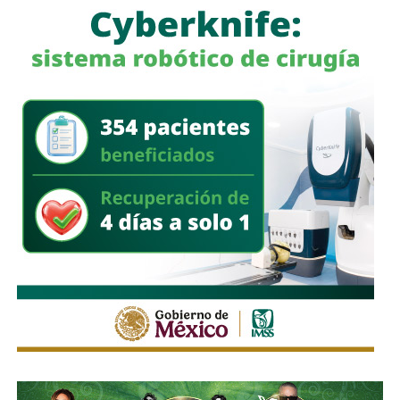
a quienes se les ha explicado el proceso de
regularización.
Asimismo, sostuvo que el incumplimiento de
la empresa
deja a los propios conductores en una situación de
vulnerabilidad,
al no contar con las condiciones legales
previstas por la normativa estatal.
“Es la empresa la que no cumple con lo que las leyes
locales establecen y eso deja a los operadores en estado
de indefensión”, señaló.
Respecto a la llegada de nuevas plataformas digitales al
estado
, Martínez Acosta consideró que la
competencia representa una oportunidad para
mejorar la calidad del servicio de transporte.
“Hoy el gremio del taxismo entiende que la competencia