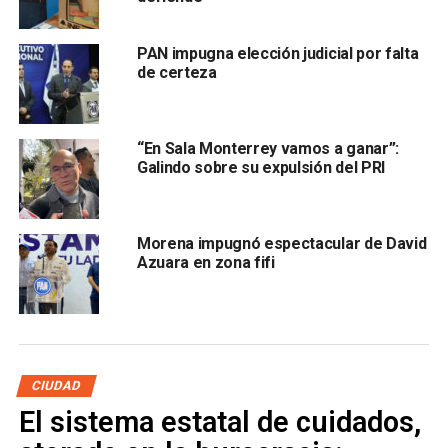
extraen minerales como oro, plata, cobre y zinc.
PAN impugna elección judicial por falta
de certeza
“En Sala Monterrey vamos a ganar”:
Galindo sobre su expulsión del PRI
A través del recurso legal, el pueblo wixárika buscará que
Morena impugnó espectacular de David
se analicen temas como la
sobreexplotación de
Azuara en zona fifi
acuíferos
y la posible
incompatibilidad de la actividad
minera con la conservación del territorio sagrado
.
Las comunidades advierten que estas actividades
representan
riesgos de contaminación ambiental y una
CIUDAD
amenaza directa a su patrimonio cultural
, el cual ha
El sistema estatal de cuidados,
sido reconocido a nivel internacional por la
UNESCO
.