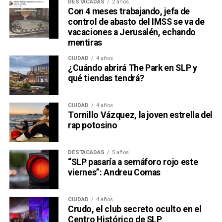
DESTACADAS
2 años
Con 4 meses trabajando, jefa de
control de abasto del IMSS se va de
vacaciones a Jerusalén, echando
mentiras
CIUDAD
4 años
¿Cuándo abrirá The Park en SLP y
qué tiendas tendrá?
CIUDAD
4 años
Tornillo Vázquez, la joven estrella del
rap potosino
DESTACADAS
5 años
“SLP pasaría a semáforo rojo este
viernes”: Andreu Comas
CIUDAD
4 años
Crudo, el club secreto oculto en el
Centro Histórico de SLP