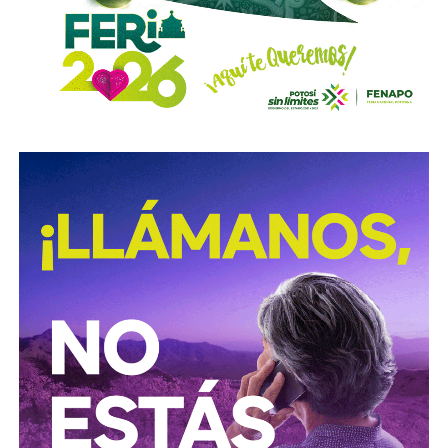
con el propósito de evitar que se cumplan las
obligaciones alimentarias.
Para estas conductas se contempla una sanción de seis
meses a tres años de prisión, además de una sanción
pecuniaria de 60 a 300 días del valor de la Unidad de
Medida y Actualización (UMA).
La iniciativa fue turnada a la Comisión Primera de Justicia
para su análisis y dictamen correspondiente.
También lee:
Cuauhtli Badillo pide a alcaldes denunciar
movimientos ligados al huachicol