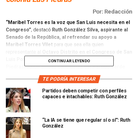
Por: Redacción
“Maribel Torres es la voz que San Luis necesita en el
Congreso”
, destacó
Ruth González Silva, aspirante al
Senado de la República, al refrendar su apoyo a
Maribel Torres Vilet
para que sea ella quien
representante al
Octavo Distrito en el Congreso de San
Luis Potosí
, durante
un evento en la colonia Las
CONTINUAR LEYENDO
Piedras
, donde
ambas candidatas del Partido Verde
Ecologista de México (PVEM)
recibieron el respaldo de
TE PODRÍA INTERESAR
cientos de simpatizantes.
Partidos deben competir con perfiles
“Necesitamos a una mujer trabajadora, una mujer que
capaces e intachables: Ruth González
ama a su estado, que además de empresaria, es
madre de familia y que anhela como nosotros un
estado que esté en la continua transformación
;
“La IA se tiene que regular sí o sí”: Ruth
necesitamos esa voz en el Congreso del Estado”, resaltó
González
Ruth González, al agradecer a los habitantes de Las