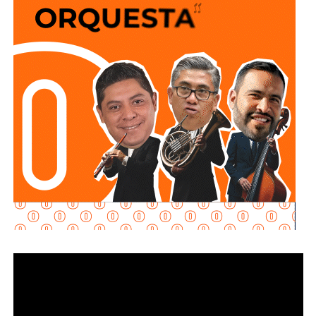
transferir bienes.
Explicó que la propuesta se desarrolla en dos vertientes
principales: e
stablecer de manera objetiva
determinadas conductas evasivas del deudor
alimentario
y penalizar la coparticipación de terceras
personas que, con conocimiento de la obligación
existente, contribuyan a impedir su cumplimiento.
La diputada María Dolores Robles Chairez destacó que la
modificación busca brindar mayores herramientas jurídicas
para proteger el derecho de niñas, niños y demás
personas acreedoras alimentarias, evitando que
maniobras de carácter patrimonial sean utilizadas para
obstaculizar el cumplimiento de las obligaciones
establecidas por la autoridad judicial.
Señaló que existen casos en los que los deudores
alimentarios recurren a actos jurídicos o materiales que