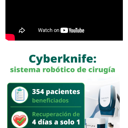
aparentemente pueden ser lícitos, pero que tienen como
finalidad eludir sus responsabilidades. Entre estas
prácticas se encuentran la renuncia voluntaria a empleos
estables, la solicitud de licencias sin goce de sueldo
durante periodos relacionados con procesos familiares y
la transferencia de bienes a familiares o personas de
confianza que actúan como titulares aparentes.
Con esta iniciativa se busca establecer que comete el
delito de incumplimiento de las obligaciones de
asistencia familiar quien se coloque intencionalmente en
estado de insolvencia con el propósito de eludir el
cumplimiento de las obligaciones alimentarias
establecidas por la ley.