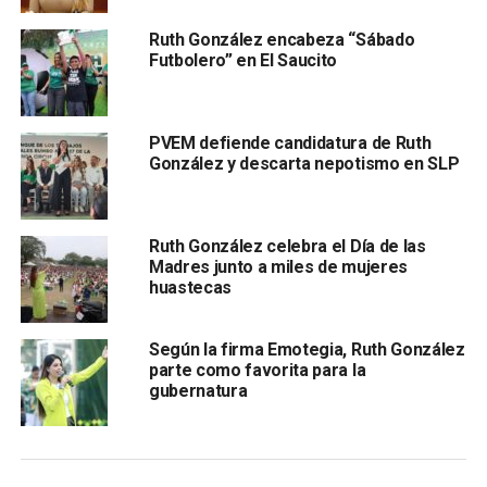
piedras por todas sus muestras de cariño.
Ruth González encabeza “Sábado
Ante cientos de simpatizantes ahí reunidos, Ruth
Futbolero” en El Saucito
González afirmó que es tiempo de mujeres y que el PVEM
cuenta con los mejores perfiles,
pidiendo un voto para
Maribel Torres Vilet como su próxima diputada local,
PVEM defiende candidatura de Ruth
para Sonia Mendoza como presidenta municipal,
González y descarta nepotismo en SLP
Ruth González celebra el Día de las
Madres junto a miles de mujeres
huastecas
Según la firma Emotegia, Ruth González
para ella como representante de San Luis Potosí en el
parte como favorita para la
gubernatura
Senado de la República y para las demás candidatas del
Verde.
Entrevistada al término del evento, insistió que
Maribel