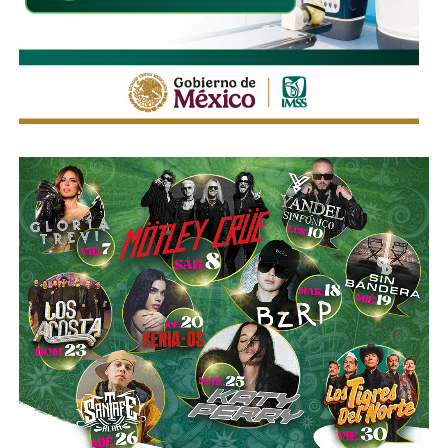
La legislación establecerá que, salvo prueba en contrario,
se presumirá dicha intención cuando el deudor, sin causa
justificada, renuncie a su empleo o solicite licencia sin
goce de sueldo, cuando este constituya su único o
principal medio para obtener ingresos.
Asimismo, se establecen sanciones para quienes, durante
un proceso judicial o existiendo una resolución firme,
enajenen intencionalmente de manera parcial o total sus
bienes con la finalidad de eludir obligaciones alimentarias.
De igual manera, se sancionará a quienes, teniendo
conocimiento de la existencia de una obligación
alimentaria o de un proceso judicial en curso, ayuden al
deudor a ocultar bienes, acepten figurar como titulares
aparentes de estos o realicen actos jurídicos simulados