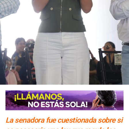
los que les agregan ese
“mote” como premio de
consolación) y un gran
conversador.
Descanse en paz ??
— Héctor Suárez Gomís
La senadora fue cuestionada sobre si
(@PelonGomis)
11 de