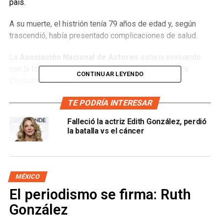
país.
A su muerte, el histrión tenía 79 años de edad y, según
trascendió, había presentado complicaciones de salud.
La
Asociación Nacional de Actores
estaría evaluando
con la familia si los restos de Luján se trasladan a la
CONTINUAR LEYENDO
Ciudad de México.
Algunas personalidades reconocieron la trayectoria del
TE PODRÍA INTERESAR
actor y externaron sus condolencias tras su partida.
Falleció la actriz Edith González, perdió
la batalla vs el cáncer
Descanse en paz el primer
actor Fernando Luján. Mi
MÉXICO
solidaridad y cariño
El periodismo se firma: Ruth
González
entrañable en este