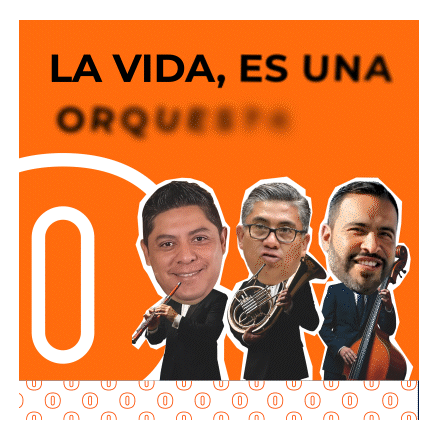
Transparencia (PNT).
“En la ley actual está establecido que los servidores
públicos pueden determinar qué se hace público y qué no,
dependiendo de la seguridad nacional o del procedimiento
en el que está la información. Con este Decreto ya no lo
dejamos a criterio del servidor público, ya no lo dejamos a
criterio de un secretario, de otra secretaria, de un director
de un área de Pemex o de CFE, o de cualquier Secretaría”.
“Ya hay un lineamiento específico de realmente lo que
debe ser transparente y aquello que, por el procedimiento
administrativo judicial, no puede informarse dado que está
en un procedimiento y puede caerse el procedimiento
judicial o administrativo, o lo que realmente es de
seguridad nacional. Entonces, para ello en un mes se va a
fortalecer incluso más esta Plataforma de Transparencia.
Y cada mes se va a estar informando de los contratos
públicos. Entonces, es transparencia total del Gobierno de