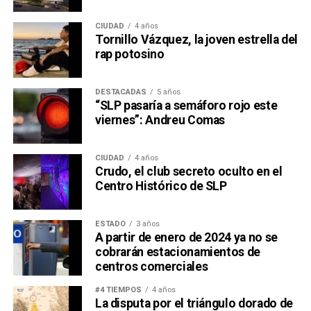
CIUDAD
4 años
Tornillo Vázquez, la joven estrella del
rap potosino
DESTACADAS
5 años
“SLP pasaría a semáforo rojo este
viernes”: Andreu Comas
CIUDAD
4 años
Crudo, el club secreto oculto en el
Centro Histórico de SLP
ESTADO
3 años
A partir de enero de 2024 ya no se
cobrarán estacionamientos de
centros comerciales
#4 TIEMPOS
4 años
La disputa por el triángulo dorado de