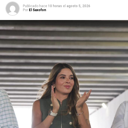
momento contigo
Publicado hace
10 horas
el
agosto 5, 2026
Por
El Saxofon
@VCiangherotti
.
pic.twitter.com/anKM6LBZZp
— Monica Garza
(@monicagarzag)
11 de
enero de 2019
A Fernando Luján siempre
lo recordaré como uno de
los muy poquitos actores
que podían con todos los
géneros, un primer actor
de a deveras (no como a