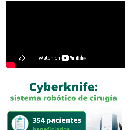
México”, puntualizó en la conferencia matutina: “Las
mañaneras del pueblo”.
Señaló que la información de todas las actividades de
gobierno y el ejercicio de los recursos deben
transparentarse, tal y como lo establece el artículo 6 de la
Constitución Política.