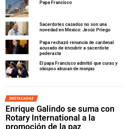
Papa Francisco
Enfrentó con determinación temas como los abusos
clericales, la corrupción interna y la pérdida de relevancia
institucional, promoviendo una Iglesia más simple, sin
Sacerdotes casados no son una
privilegios, y más comprometida con las causas sociales
novedad en Mexico: Jesús Priego
y ambientales.
Papa rechazó renuncia de cardenal
Su muerte inicia el periodo de “sede vacante”, durante el
acusado de encubrir a sacerdote
cual cesan las funciones papales y la administración del
pederasta
Vaticano queda temporalmente en manos del Colegio de
El papa Francisco admitió que curas y
Cardenales. El cuerpo del Papa será velado en la Basílica
obispos abusan de monjas
de Santa María la Mayor, en cumplimiento de su deseo de
un funeral sencillo, alejado del boato tradicional.
DESTACADAS
Enrique Galindo se suma con
Rotary International a la
promoción de la paz