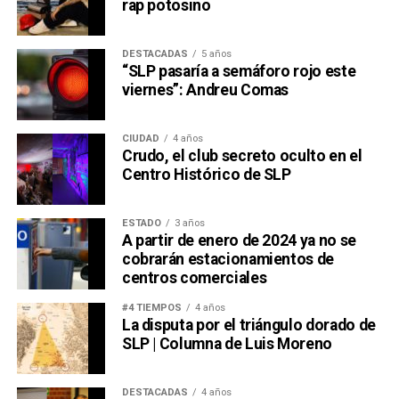
rap potosino
DESTACADAS
5 años
“SLP pasaría a semáforo rojo este
viernes”: Andreu Comas
CIUDAD
4 años
Crudo, el club secreto oculto en el
Centro Histórico de SLP
ESTADO
3 años
A partir de enero de 2024 ya no se
cobrarán estacionamientos de
centros comerciales
#4 TIEMPOS
4 años
La disputa por el triángulo dorado de
SLP | Columna de Luis Moreno
DESTACADAS
4 años