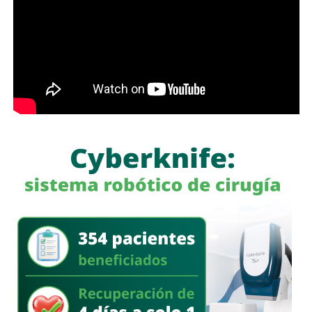
además de otros 15 proyectos.
Galindo explicó que los trámites se han prolongado desde
marzo, por lo que pidió al Gobierno estatal agilizar su
resolución. De acuerdo con el alcalde,
el compromiso
establecido durante la reunión es que las obras
puedan comenzar a liberarse a la brevedad.
“Me comprometió con nosotros, con la ciudad, de liberar
las obras cuanto antes, lo antes posible”, afirmó.
El presidente municipal dijo que salió satisfecho del
encuentro y confiado en que el compromiso permitirá
avanzar con los proyectos pendientes, aunque reconoció
que algunos, como
El Saucito, enfrentan ya
restricciones importantes de tiempo.
Galindo adelantó que este lunes dará a conocer con mayor
detalle el panorama de cada una de las obras y los