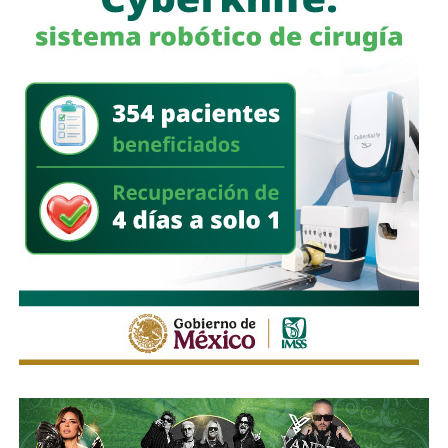
a quienes se les ha explicado el proceso de
regularización.
Asimismo, sostuvo que el incumplimiento de
la empresa
deja a los propios conductores en una situación de
vulnerabilidad,
al no contar con las condiciones legales
previstas por la normativa estatal.
“Es la empresa la que no cumple con lo que las leyes
locales establecen y eso deja a los operadores en estado
de indefensión”, señaló.
Respecto a la llegada de nuevas plataformas digitales al
estado
, Martínez Acosta consideró que la
competencia representa una oportunidad para
mejorar la calidad del servicio de transporte.
“Hoy el gremio del taxismo entiende que la competencia
es buena. Ellos estarán tratando de mejorar y brindar un
mejor servicio, mientras que la ciudadanía podrá elegir la