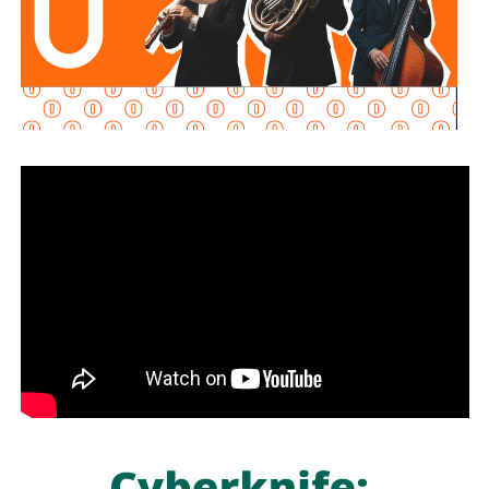
disposición para que Uber complete el procedimiento
y pueda operar conforme a la ley, por lo que descartó que
exista una postura de persecución hacia la empresa.
“No es un tema de persecución ni de cacería. Al contrario,
buscamos que ellos mismos nos ayuden a que la
empresa cumpla con la legalidad y con todo lo que
establecen las leyes locales”, afirmó.
La secretaria agregó qu
e incluso han sostenido
reuniones con algunos operadores interesados en
prestar el servicio mediante la plataforma,
También lee:
Medio tiempo: Amor en tiempos de
Geopolítica y futbol | Reflexión de J.C. Haro