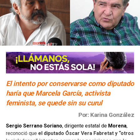
El intento por conservarse como diputado
haría que Marcela García, activista
feminista, se quede sin su curul
Por: Karina González
Sergio Serrano Soriano
, dirigente estatal de
Morena
,
reconoció que
el diputado Óscar Vera Fabretat y “otros