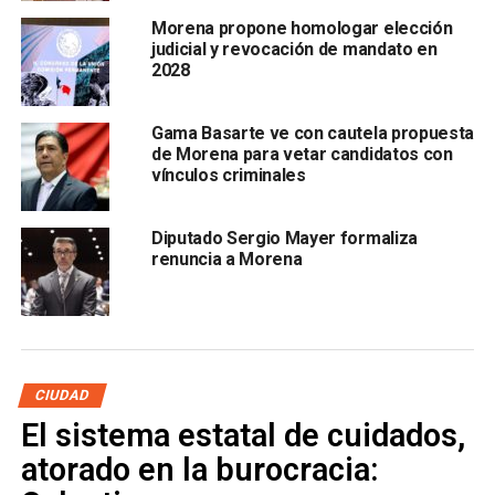
PAN sea cambiada de partido.
Morena propone homologar elección
judicial y revocación de mandato en
2028
Gama Basarte ve con cautela propuesta
de Morena para vetar candidatos con
vínculos criminales
Diputado Sergio Mayer formaliza
Serrano mencionó que la relación que sostiene
renuncia a Morena
Morena con Xavier Nava Palacios, ex candidato a
alcalde de la capital potosina y Mónica Rangel
Martínez ex candidata a la gubernatura, es “a secas”
y afirmó que serán ellos quienes decidan si quieren
continuar con la Cuarta transformación.
CIUDAD
También lee:
Tere Carrizales exhorta a que se respete la
El sistema estatal de cuidados,
Ley de Paridad
atorado en la burocracia: