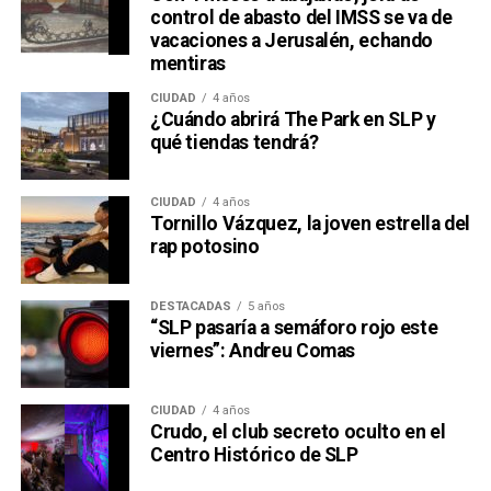
control de abasto del IMSS se va de
vacaciones a Jerusalén, echando
mentiras
CIUDAD
4 años
¿Cuándo abrirá The Park en SLP y
qué tiendas tendrá?
CIUDAD
4 años
Tornillo Vázquez, la joven estrella del
rap potosino
DESTACADAS
5 años
“SLP pasaría a semáforo rojo este
viernes”: Andreu Comas
CIUDAD
4 años
Crudo, el club secreto oculto en el
Centro Histórico de SLP