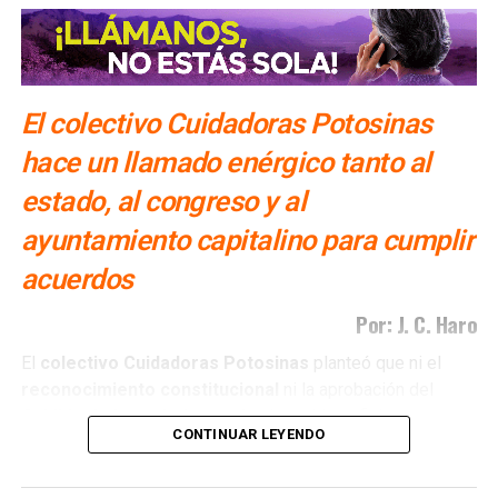
El colectivo Cuidadoras Potosinas
hace un llamado enérgico tanto al
estado, al congreso y al
ayuntamiento capitalino para cumplir
acuerdos
Por: J. C. Haro
El
colectivo Cuidadoras Potosinas
planteó que ni el
reconocimiento
constitucional
ni la aprobación del
Cabildo
de la capital
potosina
han sido suficientes para
CONTINUAR LEYENDO
que estos avances se traduzcan en
políticas públicas
concretas
.