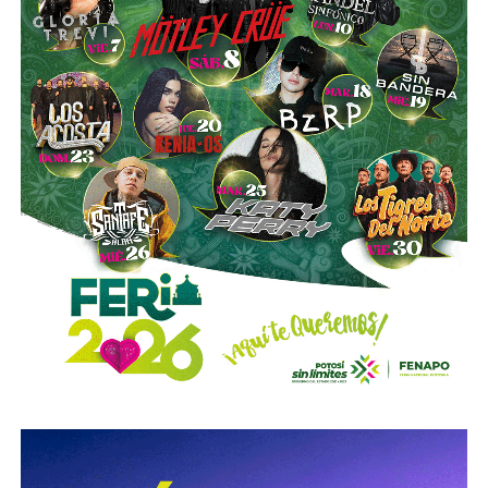
opción que considere más conveniente”, comentó.
La titular de la SCT reiteró que, mientras Uber no complete
el procedimiento administrativo y cumpla con las
obligaciones previstas en la ley, la plataforma no podrá
prestar el servicio de transporte en San Luis Potosí.
También lee:
Ya es oficial: MiTaxi será la plataforma oficial
de transporte de la Fenapo 2026