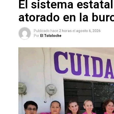
El sistema estata
atorado en la bur
Publicado hace
2 horas
el
agosto 6, 2026
Por
El Tololoche