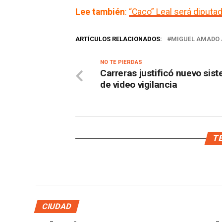
Lee también
:
“Caco” Leal será diputa
ARTÍCULOS RELACIONADOS:
MIGUEL AMADO 
NO TE PIERDAS
Carreras justificó nuevo sis
de video vigilancia
TE
CIUDAD