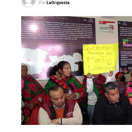
Por
LaOrquesta