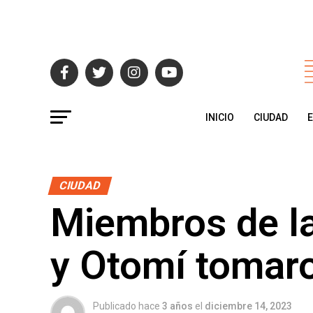
INICIO
CIUDAD
CIUDAD
Miembros de l
y Otomí tomaro
Publicado hace
3 años
el
diciembre 14, 2023