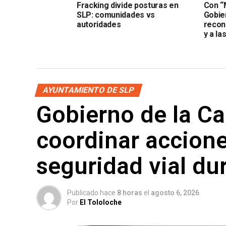
Fracking divide posturas en
Con “
SLP: comunidades vs
Gobie
autoridades
recon
y a la
AYUNTAMIENTO DE SLP
Gobierno de la Cap
coordinar accione
seguridad vial du
Publicado hace
8 horas
el
agosto 6, 2026
Por
El Tololoche