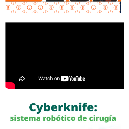
fortalecer incluso más esta Plataforma de Transparencia.
Y cada mes se va a estar informando de los contratos
públicos. Entonces, es transparencia total del Gobierno de
México”, puntualizó en la conferencia matutina: “Las
mañaneras del pueblo”.
Señaló que la información de todas las actividades de
gobierno y el ejercicio de los recursos deben
transparentarse, tal y como lo establece el artículo 6 de la
Constitución Política.