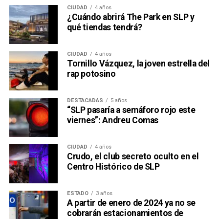
CIUDAD
4 años
¿Cuándo abrirá The Park en SLP y
qué tiendas tendrá?
CIUDAD
4 años
Tornillo Vázquez, la joven estrella del
rap potosino
DESTACADAS
5 años
“SLP pasaría a semáforo rojo este
viernes”: Andreu Comas
CIUDAD
4 años
Crudo, el club secreto oculto en el
Centro Histórico de SLP
ESTADO
3 años
A partir de enero de 2024 ya no se
cobrarán estacionamientos de