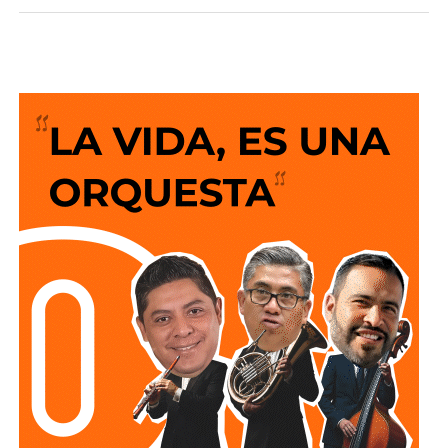
Gobierno de México con el objetivo de garantizar el
acceso a la información de las y los mexicanos a través
del fortalecimiento de la
Plataforma Nacional de
Transparencia (PNT).
“En la ley actual está establecido que los servidores
públicos pueden determinar qué se hace público y qué no,
dependiendo de la seguridad nacional o del procedimiento
en el que está la información. Con este Decreto ya no lo
dejamos a criterio del servidor público, ya no lo dejamos a
criterio de un secretario, de otra secretaria, de un director
de un área de Pemex o de CFE, o de cualquier Secretaría”.
“Ya hay un lineamiento específico de realmente lo que
debe ser transparente y aquello que, por el procedimiento
administrativo judicial, no puede informarse dado que está
en un procedimiento y puede caerse el procedimiento
judicial o administrativo, o lo que realmente es de
seguridad nacional. Entonces, para ello en un mes se va a