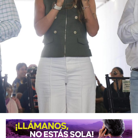
vulnerables de la población
.
“Este aumento de impuestos será pagado, en última
instancia, por los consumidores, ya que las personas que
utilizan este tipo de plataformas para comprar productos
suelen ser las más desfavorecidas”, advirtió
Juan Carlos
Baker
, exsubsecretario de Comercio Exterior y
negociador del T-MEC.
A la par,
México continúa negociando con Estados
Unidos para evitar la imposición de un arancel del 30%
a sus exportaciones, medida que
el expresidente Donald
Trump ha amenazado con aplicar a partir del 1 de
agosto
en caso de no llegar a un acuerdo comercial
satisfactorio.
Desde la perspectiva de algunos analistas,
la medida
mexicana podría verse como una jugada estratégica
en esas negociaciones
.