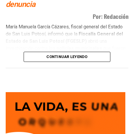
denuncia
Por: Redacción
María Manuela García Cázares, fiscal general del Estado
de San Luis Potosí, informó que la
Fiscalía General del
Estado de San Luis Potosí (FGESLP)
abrió una
investigación contra los
policías municipales
que fueron
captados en cámara en un sitio que las autoridades tienen
CONTINUAR LEYENDO
identificado como
punto de venta de drogas
.
La indagatoria arrancó sin que mediara denuncia
ciudadana. “Por las redes es un acto que se puede hacer
de oficio y nosotros lo estamos haciendo”, dijo la fiscal al
ser cuestionada sobre el caso.
García Cázares
planteó que el eje de la revisión será
determinar la conducta de los elementos en ese punto:
qué acción realizaban y por qué se detuvieron ahí.
Adelantó que el resultado de las diligencias definirá si