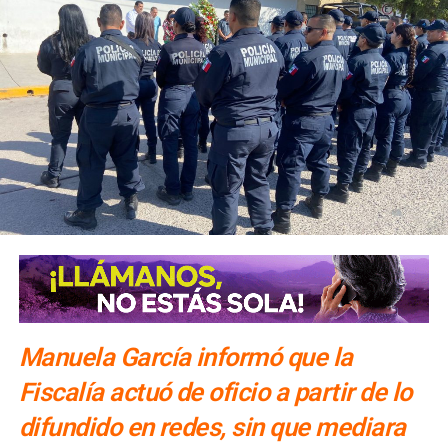
una o dos noches.
El número exacto de paquetes vendidos o apartados por
las agencias solo se conocerá al cierre de la temporada,
dijo Alonso.
También lee:
Gallardo arranca operativo de seguridad para
Fenapo 2026
Manuela García informó que la
Fiscalía actuó de oficio a partir de lo
difundido en redes, sin que mediara