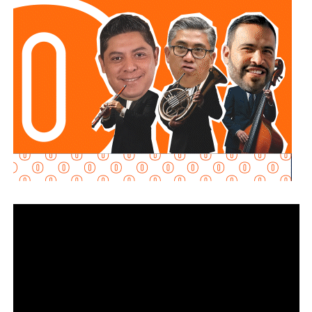
hubo alguna irregularidad.
Al momento de la entrevista, la fiscal no había tenido
contacto con
Juan Antonio Villa Gutiérrez
, comisario de la
Secretaría de Seguridad Pública y
Protección Ciudadana Municipal (SSPC)
, ni con el
alcalde Enrique Galindo Ceballos
, sobre este caso.
La titular de la
FGESLP
sostuvo que el escrutinio sobre la
actuación policial es de interés público. “A todo el mundo
nos conviene saber qué está haciendo nuestro policía”,
afirmó.