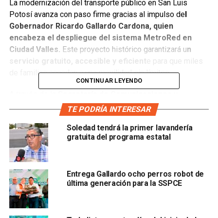
La modernización del transporte público en San Luis
Potosí avanza con paso firme gracias al impulso de
l
Gobernador Ricardo Gallardo Cardona, quien
encabeza el despliegue del sistema MetroRed en
Ciudad Valles.
Este proyecto histórico garantizará u
n
servicio gratuito, accesible y eficient
e para que miles
de familias accedan a una movilidad sin límites.
CONTINUAR LEYENDO
A través de la
Secretaría de Comunicaciones y
Transportes
se desarrolla la etapa final del proceso de
TE PODRÍA INTERESAR
reclutamiento de operadores y operadoras que conducirán
Soledad tendrá la primer lavandería
las nuevas unidades eléctricas.
gratuita del programa estatal
Más de 100 vacantes están disponibles con sueldos
dignos
, lo que refleja el compromiso del Gobierno estatal
con las y los vallenses, fortaleciendo la economía local y
Entrega Gallardo ocho perros robot de
última generación para la SSPCE
la inclusión laboral. El personal aspirante recibe
capacitación técnica y pruebas prácticas con el objetivo de
garantizar un servicio de alta calidad desde el primer día.