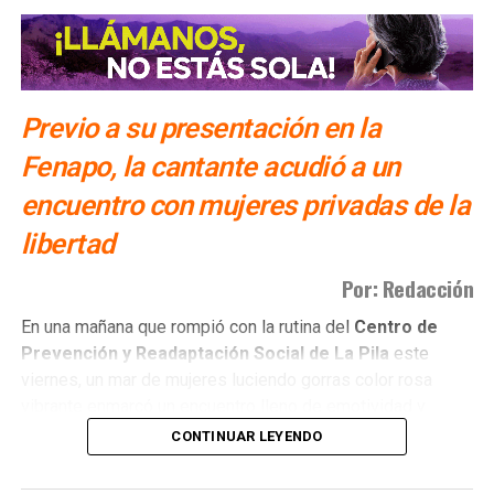
Previo a su presentación en la
Fenapo, la cantante acudió a un
encuentro con mujeres privadas de la
libertad
Por: Redacción
​En una mañana que rompió con la rutina del
Centro de
Prevención y Readaptación Social de La Pila
este
viernes, un mar de mujeres luciendo gorras color rosa
vibrante enmarcó un encuentro lleno de emotividad y
empatía.
CONTINUAR LEYENDO
El
gobernador del estado Ricardo Gallardo Cardona y