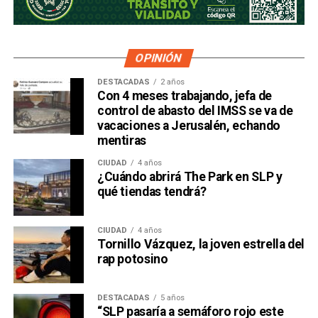
OPINIÓN
DESTACADAS
2 años
Con 4 meses trabajando, jefa de
control de abasto del IMSS se va de
vacaciones a Jerusalén, echando
mentiras
CIUDAD
4 años
¿Cuándo abrirá The Park en SLP y
qué tiendas tendrá?
CIUDAD
4 años
Tornillo Vázquez, la joven estrella del
rap potosino
DESTACADAS
5 años
“SLP pasaría a semáforo rojo este