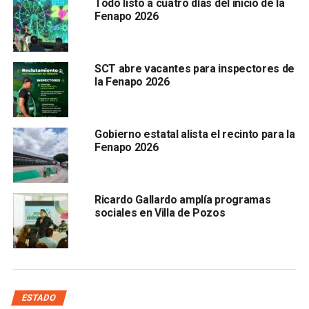
Todo listo a cuatro días del inicio de la
Fenapo 2026
También lee:
Gallardo anuncia más obras para el altiplano y
región media
SCT abre vacantes para inspectores de
ARTÍCULOS RELACIONADOS:
CIUDAD VALLES
EMPLEOS
la Fenapo 2026
GOBIERNO DEL ESTADO
METRORED
RICARDO GALLARDO CARDONA
SCT
SIGUIENTE
SLP, con equipo para tramitar CURP biométrica: SGG
Gobierno estatal alista el recinto para la
Fenapo 2026
NO TE PIERDAS
Diputada plantea prohibir venta de medicamentos
sin receta a niños en SLP
Ricardo Gallardo amplía programas
sociales en Villa de Pozos
ESTADO