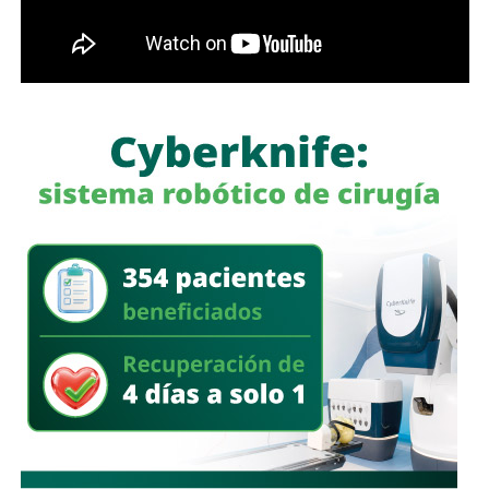
García Cázares
llamó a la ciudadanía a denunciar
cualquier conducta irregular y aclaró que el llamado no se
limita a la corporación municipal, sino que abarca a todas
las policías que operan en el estado. Habló de una
“apertura total” de la dependencia para recibir esas
denuncias.
También lee:
Guardia Civil detiene a cuatro presuntos
delincuentes y asegura armas durante operativos en SLP