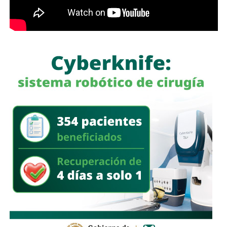
García Cázares
llamó a la ciudadanía a denunciar
cualquier conducta irregular y aclaró que el llamado no se
limita a la corporación municipal, sino que abarca a todas
las policías que operan en el estado. Habló de una
“apertura total” de la dependencia para recibir esas
denuncias.
También lee:
Guardia Civil detiene a cuatro presuntos
delincuentes y asegura armas durante operativos en SLP