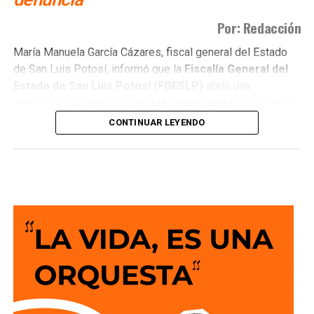
Por: Redacción
María Manuela García Cázares, fiscal general del Estado
de San Luis Potosí, informó que la
Fiscalía General del
Estado de San Luis Potosí (FGESLP)
abrió una
investigación contra los
policías municipales
que fueron
captados en cámara en un sitio que las autoridades tienen
CONTINUAR LEYENDO
identificado como
punto de venta de drogas
.
La indagatoria arrancó sin que mediara denuncia
ciudadana. “Por las redes es un acto que se puede hacer
de oficio y nosotros lo estamos haciendo”, dijo la fiscal al
ser cuestionada sobre el caso.
García Cázares
planteó que el eje de la revisión será
determinar la conducta de los elementos en ese punto:
qué acción realizaban y por qué se detuvieron ahí.
Adelantó que el resultado de las diligencias definirá si