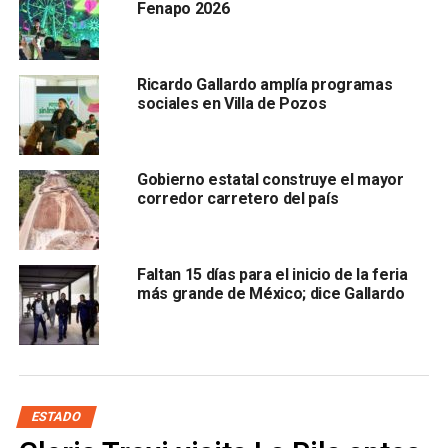
Fenapo 2026
este territorio se destaca por ser productor de hortalizas
como el tomate, chile, vid y vino.
Ricardo Gallardo amplía programas
sociales en Villa de Pozos
Gobierno estatal construye el mayor
corredor carretero del país
La titular de la
Seduvop, Isabel Leticia Vargas Tinajero,
destacó que este es uno de los proyectos más
Faltan 15 días para el inicio de la feria
esperados para este 2025 y un compromiso más del
más grande de México; dice Gallardo
mandatario estatal quien ha apostado fuertemente a
invertir en mejoras a las carreteras por lo que se garantiza
que a lo largo del año se seguirá llevando progreso a cada
región del Estado.
ESTADO
ARTÍCULOS RELACIONADOS: