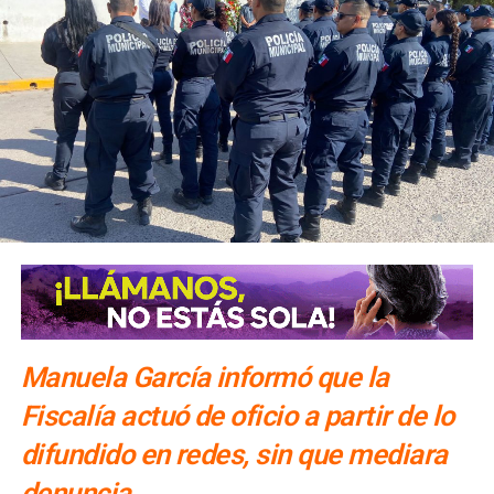
una o dos noches.
El número exacto de paquetes vendidos o apartados por
las agencias solo se conocerá al cierre de la temporada,
dijo Alonso.
También lee:
Gallardo arranca operativo de seguridad para
Fenapo 2026
Manuela García informó que la
Fiscalía actuó de oficio a partir de lo
difundido en redes, sin que mediara
denuncia