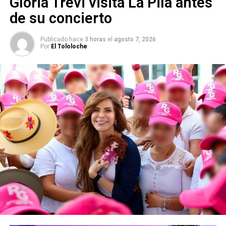
Gloria Trevi visita La Pila antes
ISABEL LETICIA VARGAS TINAJERO
MOCTEZUMA
RICARDO GALLARDO CARDONA
SEDUVOP
VILLA DE ARISTA
de su concierto
SIGUIENTE
Gobierno firma convenio con universidades para
Publicado hace
3 horas
el
agosto 7, 2026
Por
El Tololoche
certificación municipal
NO TE PIERDAS
Sheinbaum respaldará a SLP con más apoyo en
infraestructura