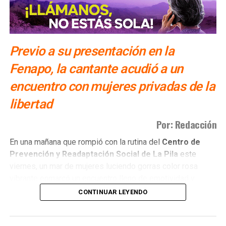
Previo a su presentación en la
Fenapo, la cantante acudió a un
encuentro con mujeres privadas de la
libertad
Por: Redacción
​En una mañana que rompió con la rutina del
Centro de
Prevención y Readaptación Social de La Pila
este
viernes, un mar de mujeres luciendo gorras color rosa
vibrante enmarcó un encuentro lleno de emotividad y
empatía.
CONTINUAR LEYENDO
El
gobernador del estado Ricardo Gallardo Cardona y
la senadora Ruth González Silva
, acompañados de una