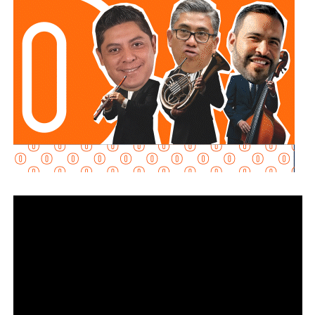
hubo alguna irregularidad.
Al momento de la entrevista, la fiscal no había tenido
contacto con
Juan Antonio Villa Gutiérrez
, comisario de la
Secretaría de Seguridad Pública y
Protección Ciudadana Municipal (SSPC)
, ni con el
alcalde Enrique Galindo Ceballos
, sobre este caso.
La titular de la
FGESLP
sostuvo que el escrutinio sobre la
actuación policial es de interés público. “A todo el mundo
nos conviene saber qué está haciendo nuestro policía”,
afirmó.