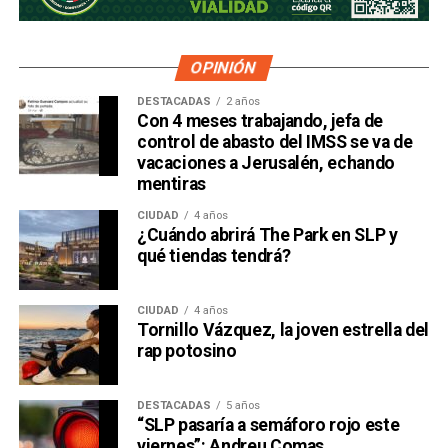
OPINIÓN
DESTACADAS
2 años
Con 4 meses trabajando, jefa de
control de abasto del IMSS se va de
vacaciones a Jerusalén, echando
mentiras
CIUDAD
4 años
¿Cuándo abrirá The Park en SLP y
qué tiendas tendrá?
CIUDAD
4 años
Tornillo Vázquez, la joven estrella del
rap potosino
DESTACADAS
5 años
“SLP pasaría a semáforo rojo este
viernes”: Andreu Comas