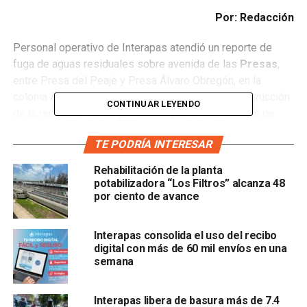
Por: Redacción
Personal operativo de Interapas atendió un reporte de
fuga de aguas residuales sobre avenida de las
Presas
,
entre Presa del Peaje y Presa Álvaro Obregón, en la
colonia Aguaje 2000, donde se detectó que la obstrucción
CONTINUAR LEYENDO
de la red sanitaria era provocada por la acumulación de
materiales de construcción, basura y otros residuos que
TE PODRÍA INTERESAR
impedían el flujo adecuado del drenaje.
Rehabilitación de la planta
Durante las labores se retiró una importante cantidad de
potabilizadora “Los Filtros” alcanza 48
residuos, entre ellos pedazos de concreto, ladrillo,
por ciento de avance
piedras, azolve y basura, materiales asociados a
actividades de construcción que obstruían el flujo de la red
Interapas consolida el uso del recibo
y mantenían elevados los niveles en varios pozos de
digital con más de 60 mil envíos en una
visita.
semana
Tras la intervención, el drenaje recuperó su funcionamiento
adecuado y los niveles de la red sanitaria volvieron a la
Interapas libera de basura más de 7.4