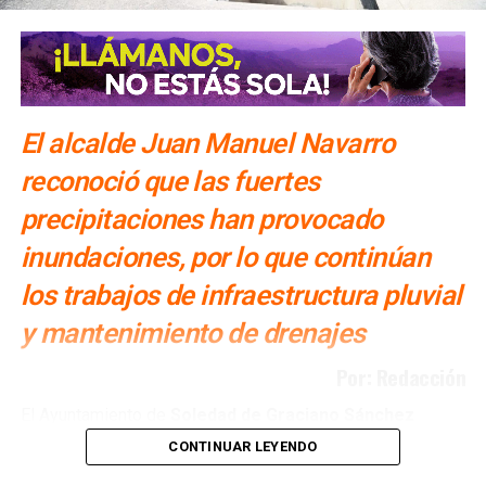
El alcalde Juan Manuel Navarro
reconoció que las fuertes
precipitaciones han provocado
inundaciones, por lo que continúan
los trabajos de infraestructura pluvial
y mantenimiento de drenajes
Por: Redacción
El Ayuntamiento de
Soledad de Graciano Sánchez
realiza obras de
drenaje pluvial y reparación de
CONTINUAR LEYENDO
infraestructura sanitaria en distintos puntos del