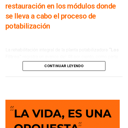
restauración en los módulos donde
se lleva a cabo el proceso de
potabilización
La rehabilitación integral de la planta potabilizadora
“Los
Filtros”
registra un avance del 48 por ciento, como parte
de los trabajos que realiza
Interapas
para modernizar una
CONTINUAR LEYENDO
de las principales fuentes de abastecimiento de agua
potable de la zona metropolitana.
Esta planta recibe agua proveniente de la
presa San José
y su rehabilitación permitirá recuperar su capacidad de
operación, optimizar el proceso de potabilización y
ofrecer un servicio más confiable para miles de familias.
La semana pasada concluyeron los trabajos de
mantenimiento y restauración en los módulos donde se