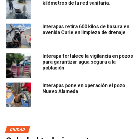
normalidad, reduciendo el riesgo de fugas de aguas
kilómetros de la red sanitaria.
residuales en la zona.
Interapas retira 600 kilos de basura en
avenida Curie en limpieza de drenaje
Interapa fortalece la vigilancia en pozos
para garantizar agua segura a la
población
Interapas
recordó que durante obras de construcción y en
temporada de lluvias es importante resguardar materiales
y escombros, evitando dejarlos en la vía pública o en
Interapas pone en operación el pozo
sitios donde puedan ser arrastrados por el agua o el
Nuevo Alameda
viento.
Este tipo de residuos termina frecuentemente dentro del
drenaje, generando taponamientos, fugas e incluso
inundaciones que afectan a toda la comunidad.
CIUDAD
Interapas
mantiene de manera permanente estas