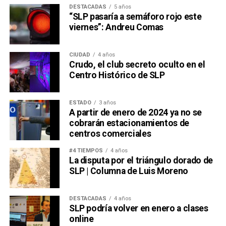
DESTACADAS
5 años
“SLP pasaría a semáforo rojo este
viernes”: Andreu Comas
CIUDAD
4 años
Crudo, el club secreto oculto en el
Centro Histórico de SLP
ESTADO
3 años
A partir de enero de 2024 ya no se
cobrarán estacionamientos de
centros comerciales
#4 TIEMPOS
4 años
La disputa por el triángulo dorado de
SLP | Columna de Luis Moreno
DESTACADAS
4 años
SLP podría volver en enero a clases
online