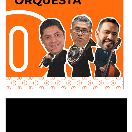
lleva a cabo el proceso de potabilización del agua, para
continuar con la limpieza y mantenimiento integral de las
instalaciones de la planta.
La siguiente etapa contempla el equipamiento de los
tanques de floculación y sedimentación, donde las
partículas e impurezas que contiene el agua se agrupan y
posteriormente se depositan en el fondo, permitiendo
separar el agua más clara para que continúe con las
etapas de filtración y desinfección antes de su
distribución.
Con estas acciones,
Interapas
fortalece la infraestructura
hidráulica de la zona metropolitana y avanza en la