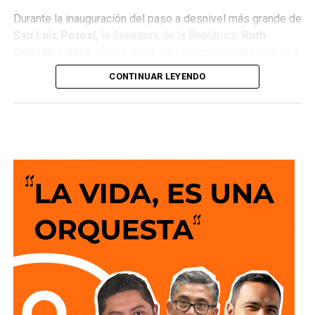
Durante la inauguración del paso a desnivel más grande de
San Luis Potosí,
la Senadora de la República,
Ruth
González Silva
, afirmó que esta obra representa un antes
y un después para la movilidad del estado al consolidar a
CONTINUAR LEYENDO
San Luis Potosí como una de las entidades con mayor
desarrollo en infraestructura del país, resultado de cinco
años de trabajo y visión del Gobierno del Cambio.
La legisladora destacó que el nuevo deprimido atiende
una demanda histórica de miles de automovilistas y
permitirá reducir significativamente los tiempos de
traslado, lo que se traduce en una mejor calidad de vida
para las familias potosinas, al disponer de más tiempo
para convivir, además de fortalecer la competitividad del
estado.