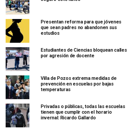
Presentan reforma para que jóvenes
que sean padres no abandonen sus
estudios
. Durante su intervención,
reconoció el esfuerzo del
Estudiantes de Ciencias bloquean calles
alumnado
y destacó las
nuevas oportunidades para
por agresión de docente
continuar con estudios superiores
, como la
incorporación de la Universidad Rosario Castellanos
al sistema educativo estatal.
Villa de Pozos extrema medidas de
prevención en escuelas por bajas
temperaturas
Asimismo, la
Preparatoria “Solidaridad” celebró el
egreso de 168 estudiantes
de la
Generación 2023–
2025
, coincidiendo con el
15º aniversario de esta
Privadas o públicas, todas las escuelas
institución
.
tienen que cumplir con el horario
invernal: Ricardo Gallardo
También lee:
Juan Manuel Navarro reconoce labor del
SEER en conmemoración de su Aniversario 202