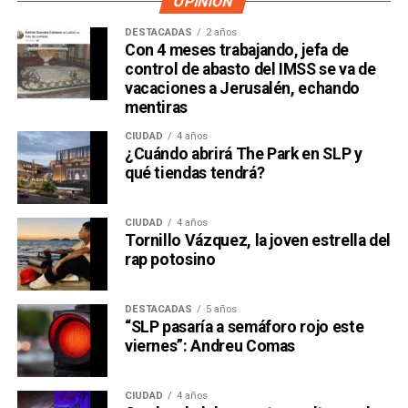
OPINIÓN
DESTACADAS
2 años
Con 4 meses trabajando, jefa de
control de abasto del IMSS se va de
vacaciones a Jerusalén, echando
mentiras
CIUDAD
4 años
¿Cuándo abrirá The Park en SLP y
qué tiendas tendrá?
CIUDAD
4 años
Tornillo Vázquez, la joven estrella del
rap potosino
DESTACADAS
5 años
“SLP pasaría a semáforo rojo este
viernes”: Andreu Comas
CIUDAD
4 años