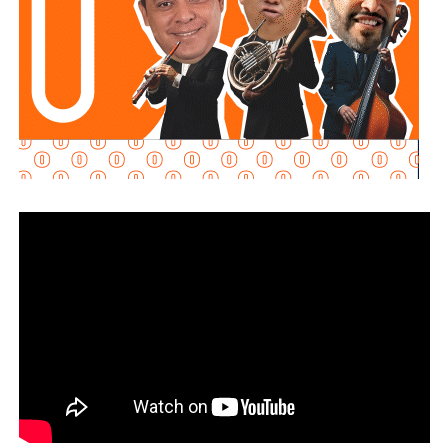
Señaló que esta infraestructura también genera mayor
confianza para las inversiones nacionales e
internacionales, al mejorar la conectividad entre las zonas
habitacionales, industriales y comerciales, consolidando a
San Luis Potosí como un destino estratégico para el
desarrollo económico.
“Desde hace cinco años comenzó la construcción de un
nuevo
San Luis Potosí,
donde las obras, los programas
sociales y las oportunidades llegan a las cuatro regiones
del estado. Hoy contamos con un
Circuito Potosí
moderno, nuevas carreteras, infraestructura educativa y
proyectos que están transformando la vida de las familias
potosinas”, expresó la Senadora del Partido Verde.