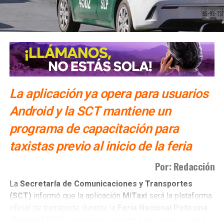
La aplicación ya opera para usuarios
Android y la SCT mantiene un
programa de capacitación para
taxistas previo al inicio de la feria
Por: Redacción
La
Secretaría de Comunicaciones y Transportes
(SCT)
informó que la aplicación
MiTaxi
será la plataforma
oficial de transporte durante la
Feria Nacional Potosina
(Fenapo)
2026
y que ya se encuentra en operación para