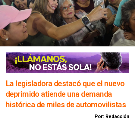
Precisó que, en caso de que algún embalse alcance el 90
por ciento de su capacidad, un comité técnico determinará
la realización de desfogues controlados para proteger
viviendas, infraestructura y bienes materiales de la
población.
Además, exhortó a la ciudadanía a evitar transitar por el
bulevar Río Santiago durante las lluvias, ya que los
colectores pluviales descargan directamente hacia esa
vialidad, incrementando el riesgo para automovilistas y
peatones.
La legisladora destacó que el nuevo
deprimido atiende una demanda
histórica de miles de automovilistas
Por: Redacción