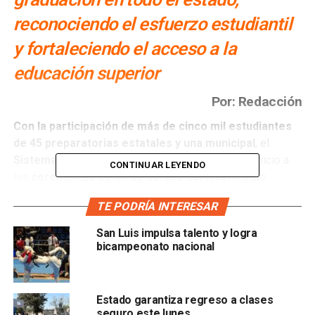
reconociendo el esfuerzo estudiantil
y fortaleciendo el acceso a la
educación superior
Por: Redacción
Con la participación de más de cinco mil estudiantes
de 45 preparatorias estatales y una municipal
, el
Sistema Educativo Estatal Regular (SEER)
dio inicio a
CONTINUAR LEYENDO
las
ceremonias de fin de cursos del nivel medio
superior
en diversos municipios del estado.
TE PODRÍA INTERESAR
En representación del
gobernador Ricardo Gallardo
San Luis impulsa talento y logra
Cardona
, el
director general del SEER, Martín
bicampeonato nacional
Rodríguez Ramírez
, encabezó la ceremonia de
graduación en la
Preparatoria “León García” del
municipio de Venado
Estado garantiza regreso a clases
seguro este lunes