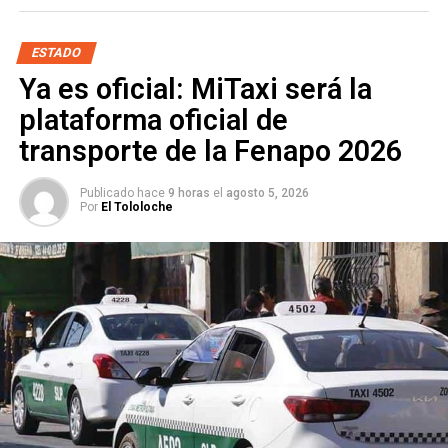
ARTÍCULOS RELACIONADOS:
CEREMONIA
ESTUDIANTES
ESTADO
GRADUCACIÓN
SEER
Ya es oficial: MiTaxi será la
SIGUIENTE
plataforma oficial de
Congreso pide regularizar documentos de
motocicletas
transporte de la Fenapo 2026
NO TE PIERDAS
Entran en operación nuevas compañías de la Guardia
Publicado hace
9 horas
el
agosto 5, 2026
Por
El Tololoche
Nacional