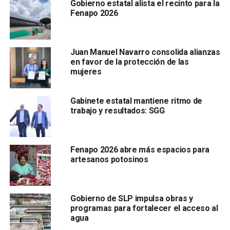
Gobierno estatal alista el recinto para la
Fenapo 2026
La estrategia, ejecutada de manera
transversal e
interinstitucional
, busca
reducir desigualdades
históricas
y promover el desarrollo integral de la
Juan Manuel Navarro consolida alianzas
población indígena en todo el territorio potosino.
en favor de la protección de las
mujeres
Entre las acciones destacadas se encuentran la
Consulta
Indígena para la Actualización del Programa Parcial
de Conservación y Desarrollo Urbano del Centro
Gabinete estatal mantiene ritmo de
trabajo y resultados: SGG
Histórico de San Luis Potosí
Fenapo 2026 abre más espacios para
artesanos potosinos
Gobierno de SLP impulsa obras y
programas para fortalecer el acceso al
, la
Consulta a Personas con Discapacidad
y las
agua
sesiones del
Consejo Consultivo Indígena 2022-2025
.