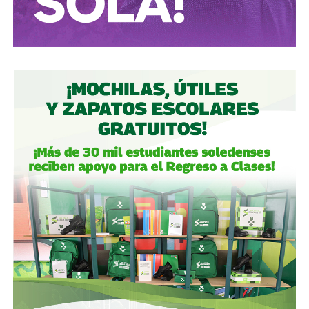
desde 2016.
Algo similar realizó en 2020 con
Grupo Aeroportuario
del Centro Norte
(OMA), el operador de, entre otros, el
Aeropuerto Ponciano Arriaga de la capital potosina.
Fintech compró primero acciones especiales que
garantizaban el control de la aeroportuaria y luego
concretó una oferta pública con la que en julio de 2021,
alcanzó el 30.1% de participación económica, suficiente
para mantener el control hasta que lo vendieron a la
francesa Vinci Airports en 2022 (El Economista, dic. 2020
y jul. 2021; Folleto Informativo Definitivo, Bolsa Mexicana
de Valores, may. 2021).
Si bien todos estos empresarios se han aliado en otras
ocasiones (
en 2017 ganaron la licitación para construir
el ahora cancelado Aeropuerto de Texcoco
),
cuando
se otorgó la concesión para la administración de El
Realito, ni Slim ni Martínez ni los copresidentes de