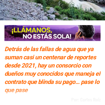
Detrás de las fallas de agua que ya
suman casi un centenar de reportes
desde 2021, hay un consorcio con
dueños muy conocidos que maneja el
contrato que blinda su pago… pase lo
que pase
Por: Carlos Ruíz