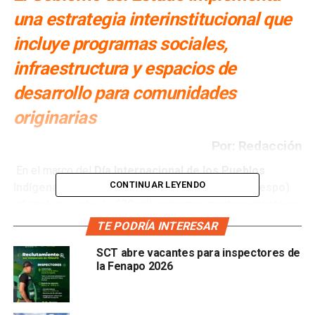
una estrategia interinstitucional que
incluye programas sociales,
infraestructura y espacios de
desarrollo para comunidades
originarias
Por: Redacción
En el marco del
Día Internacional de los Pueblos
CONTINUAR LEYENDO
Indígenas
, el
Consejo Estatal de Población (Coespo)
informó que más de
630 mil personas pertenecientes a
comunidades originarias
han sido beneficiadas con una
TE PODRÍA INTERESAR
inversión histórica en programas sociales,
SCT abre vacantes para inspectores de
infraestructura, créditos, empleos y espacios de
la Fenapo 2026
comercialización
, como parte de la política de atención
social impulsada por el Gobernador
Ricardo Gallardo
Cardona
.