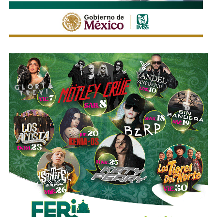
vez se conviertan las obligaciones que compró, lo
que lo convertiría en el mayor accionista individual de
la compañía.
Esa conversión todavía no ocurre: se proyecta para 2027.
Azcárraga ha reducido considerablemente sus acciones
de la compañía, aunque conserva (vía un fideicomiso
familiar y una clase especial de acciones) el control formal
del voto de la empresa, independientemente de cuánto
capital tenga cada quien. En resumidas cuentas, aunque
Emilio Azcárraga tiene el poder de decisión
,
el mismo
financiero que reparte el control de El Realito con los
dos hombres más poderosos de Televisa está, al
mismo tiempo, camino a convertirse en el mayor
dueño accionario de la propia televisora.