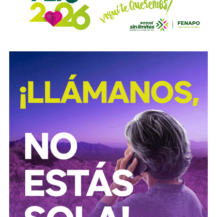
David Martínez es apodado coloquialmente como “
El
Fantasma de Wall Street
”, y ha adquirido un poder
inmenso en Latinoamérica, especialmente en Argentina,
donde ha servido como negociador para la deuda nacional
y en 2017, fue considerado por Forbes como el hombre
más rico de dicho país. El regiomontano tiene un historial
documentado de tomar control de empresas en
dificultades financieras a partir de deuda: lo hizo con la
textilera CYDSA en los años 90, con la vidriera Vitro entre
2009 y 2012, y con las ya mencionadas Empresas ICA