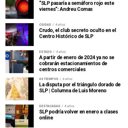
“SLP pasaría a semáforo rojo este
viernes”: Andreu Comas
CIUDAD
4 años
Crudo, el club secreto oculto en el
Centro Histórico de SLP
ESTADO
3 años
A partir de enero de 2024 ya no se
cobrarán estacionamientos de
centros comerciales
#4 TIEMPOS
4 años
La disputa por el triángulo dorado de
SLP | Columna de Luis Moreno
DESTACADAS
4 años
SLP podría volver en enero a clases
online