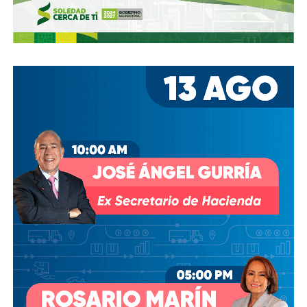
Televisa tenían sus actuales injerencias en Aquos
, por
lo que se podría decir que ésta fue heredada, y acabó
dejando el control de la presa en las manos de cuatro de
los hombres más poderosos del país.
Desde entonces,
al menos tres intentos de rescindir o
modificar el contrato se han hecho sin haber
prosperado
: en agosto de 2018, la Comisión Estatal del
Agua abrió un expediente que no avanzó pese a 350 mil
afectados y una queja de oficio de la Comisión Estatal de
Derechos Humanos; en abril de 2023, el entonces
presidente
Andrés Manuel López Obrador
respondió a
una petición del gobernador Ricardo Gallardo Cardona con
un “a lo mejor se lo cambiamos” que no derivó en ningún
trámite documentado; y desde 2025, la Comisión Nacional
del Agua asegura estar “evaluando” el retiro de la
concesión, hasta el momento, sin resolución.
También lee:
Diputada pide poner un alto a la empresa de