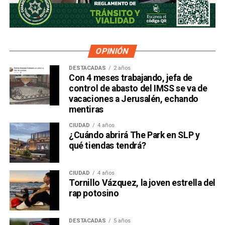
OPINIÓN
DESTACADAS
2 años
Con 4 meses trabajando, jefa de
control de abasto del IMSS se va de
vacaciones a Jerusalén, echando
mentiras
CIUDAD
4 años
¿Cuándo abrirá The Park en SLP y
qué tiendas tendrá?
CIUDAD
4 años
Tornillo Vázquez, la joven estrella del
rap potosino
DESTACADAS
5 años