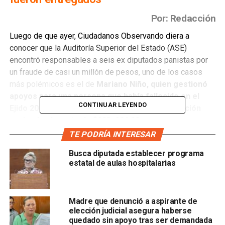
Por: Redacción
Luego de que ayer, Ciudadanos Observando diera a
conocer que la Auditoría Superior del Estado (ASE)
encontró responsables a seis ex diputados panistas por
un fraude de casi un millón de pesos, uno de los casos
más polémicos es el de
Mariano Niño, quien gestionó
apoyos para una persona que había fallecido en el
CONTINUAR LEYENDO
Ejido 20 de Noviembre, en Ébano y la investigación
asciende al monto de $293, 204.00
TE PODRÍA INTERESAR
La Fiscalía General del Estado centro su acusación en una
Busca diputada establecer programa
denuncia interpuesta en contra del ex diputado panista
estatal de aulas hospitalarias
Mariano Niño por Gregorio, hijo de un ciudadano
identificado como Santos, cuyos documentos habrían sido
tomados sin su previa autorización, para gestionar la
Madre que denunció a aspirante de
entrega de recursos en Ébano; sin embargo, cabe recalcar
elección judicial asegura haberse
que
cuando se realizó la solicitud, esta persona ya
quedado sin apoyo tras ser demandada