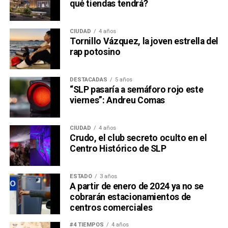
qué tiendas tendrá?
CIUDAD
4 años
Tornillo Vázquez, la joven estrella del
rap potosino
DESTACADAS
5 años
“SLP pasaría a semáforo rojo este
viernes”: Andreu Comas
CIUDAD
4 años
Crudo, el club secreto oculto en el
Centro Histórico de SLP
ESTADO
3 años
A partir de enero de 2024 ya no se
cobrarán estacionamientos de
centros comerciales
#4 TIEMPOS
4 años