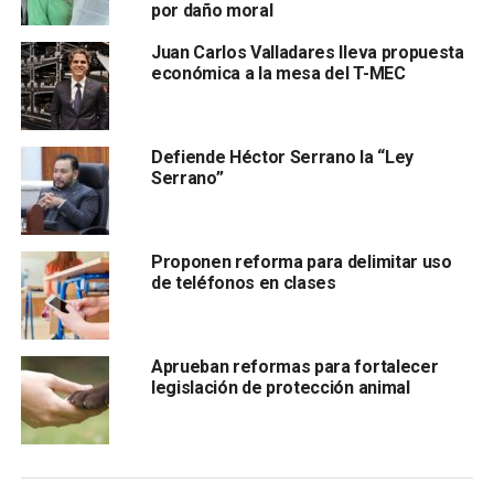
había fallecido, por lo tanto, el ex legislador incurrió
por daño moral
en una falsificación de la firma del Santos
Juan Carlos Valladares lleva propuesta
económica a la mesa del T-MEC
Defiende Héctor Serrano la “Ley
, la cual apareció en una carta de agradecimiento del
Serrano”
supuesto apoyo que, nunca llegó a su destino.
Proponen reforma para delimitar uso
de teléfonos en clases
La gestión fue por 86 mil 499 pesos, los cuales
fueron pagados a una empresa denominada Joef
Aprueban reformas para fortalecer
Innovadores
, además, algunos funcionarios del Ejido 20
legislación de protección animal
de Noviembre fueron entrevistados y mencionaron que
desconocían la entrega de los apoyos gestionados por
Niño en mayo de 2019.