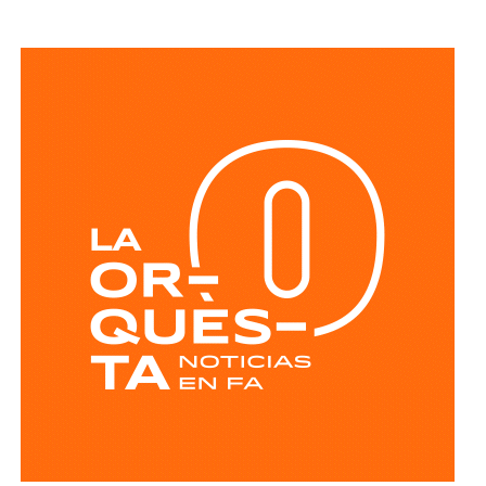
familias al ofrecer un servicio sin costo y un compromiso
permanente por acercar más beneficios a la población.
El Alcalde recordó que desde el anuncio de este programa
social “Lavanderías Gratuitas”, el mandatario estatal
manifestó el interés de que Soledad fuera de los primeros
municipios beneficiados, por lo que se expresó la
disposición del Ayuntamiento para colaborar en la
consolidación de este proyecto, el cual ahora comienza a
materializarse en un espacio del Sistema Municipal para
el Desarrollo Integral de la Familia (DIF) destinado al
bienestar de las familias.