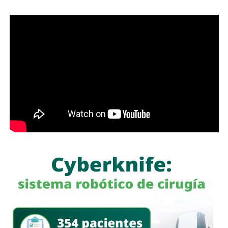
“Esta lavandería representa un apoyo real para la economía
de las familias, porque les permitirá ahorrar tiempo y
dinero; en Soledad seguimos gestionando y trabajando de
la mano con el Gobierno del Estado para que los
programas sociales lleguen primero a quienes más lo
necesitan”, expresó el edil soledense.
El programa estatal contempla brindar de manera gratuita
el servicio de lavado de ropa con equipo especializado e
insumos incluidos, lo que beneficiará principalmente a
madres y padres de familia, personas adultas mayores y
sectores vulnerables, fortaleciendo la cercanía del
gobierno con la ciudadanía y ampliando los servicios
comunitarios en favor del bienestar social.