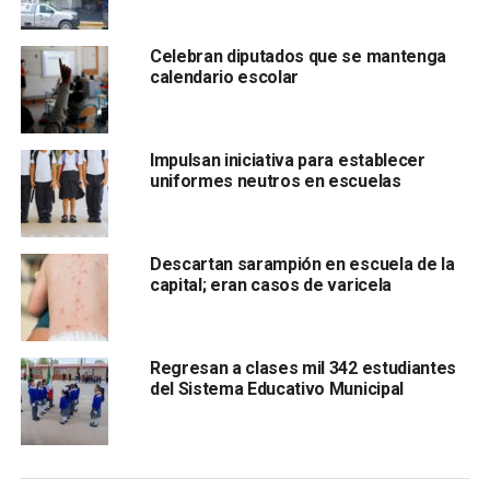
Celebran diputados que se mantenga
calendario escolar
Impulsan iniciativa para establecer
un maestro de la primaria Miguel Hidalgo comentó que la
uniformes neutros en escuelas
mujer se encontraba consciente cuando fue trasladada a
recibir atención médica,
aunque contaba con varias
lesiones.
Descartan sarampión en escuela de la
capital; eran casos de varicela
El profesor de esta escuela detalló que
se exhorta a la
autoridad municipal a dar solución inmediata, pues los
alumnos, padres de familia y personal de la escuela
Regresan a clases mil 342 estudiantes
corren un grave peligro.
del Sistema Educativo Municipal
También lee:
30 funcionarios estarían involucrados en el
desvío de recursos de la Red Metro