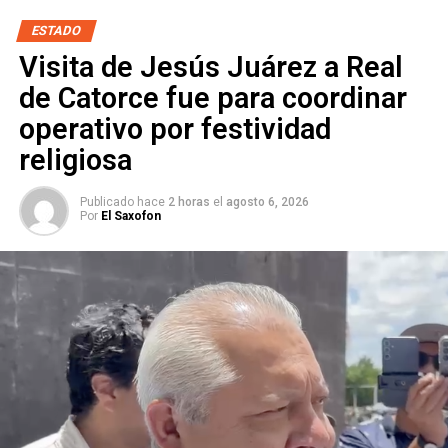
ARTÍCULOS RELACIONADOS:
CARRETERA ZACATECAS
ESTADO
ESCUELA
SEÑALÉTICAS
SLP
Visita de Jesús Juárez a Real
SIGUIENTE
de Catorce fue para coordinar
Una madre y dos menores de edad fueron
rescatados en un secuestro virtual
operativo por festividad
religiosa
NO TE PIERDAS
“Nuestros hijos son inocentes”: responden madres
de acusados del asesinato de Alan Ibarra
Publicado hace
2 horas
el
agosto 6, 2026
Por
El Saxofon