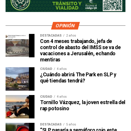
OPINIÓN
DESTACADAS
2 años
Con 4 meses trabajando, jefa de
control de abasto del IMSS se va de
vacaciones a Jerusalén, echando
mentiras
CIUDAD
4 años
¿Cuándo abrirá The Park en SLP y
qué tiendas tendrá?
CIUDAD
4 años
Tornillo Vázquez, la joven estrella del
rap potosino
DESTACADAS
5 años
“SLP pasaría a semáforo rojo este