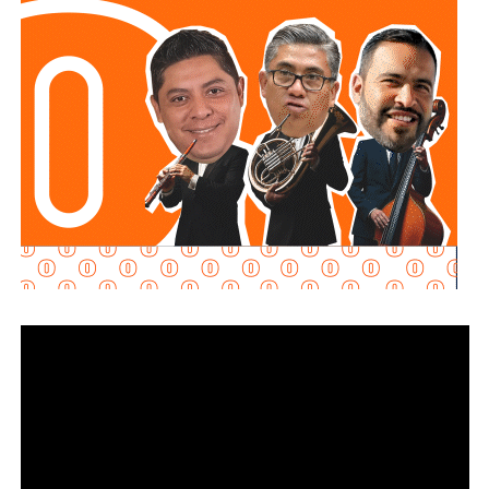
estatal tiene facultades para ordenar la suspensión
de actividades
e incluso la clausura del inmueble.
La funcionaria hizo un llamado a las empresas que aún no
han regularizado su situación a acercarse a la dependencia
para recibir asesoría y evitar sanciones.
Asimismo, recordó que
Protección Civil mantiene
coordinación con distintas instituciones para
capacitar al personal en primeros auxilios y
evacuación de inmuebles
, además de revisar que las