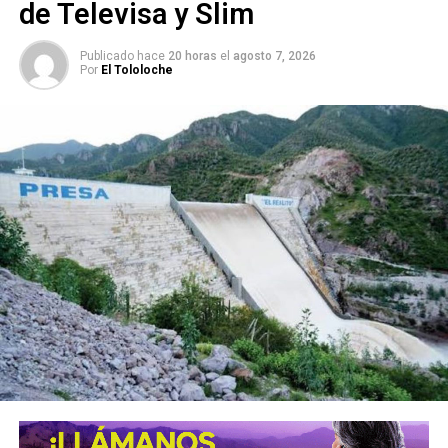
de Televisa y Slim
ARTÍCULOS RELACIONADOS:
#LORDSUBWAY
FERNANDO "N"
Publicado hace
20 horas
el
agosto 7, 2026
FISCALÍA GENERAL DEL ESTADO DE SAN LUIS POTOSÍ (FGESLP)
Por
El Tololoche
SIGUIENTE
SLP registra disminución en incidencia delictiva
NO TE PIERDAS
Posadas navideñas llegan a Ébano y Ciudad Valles