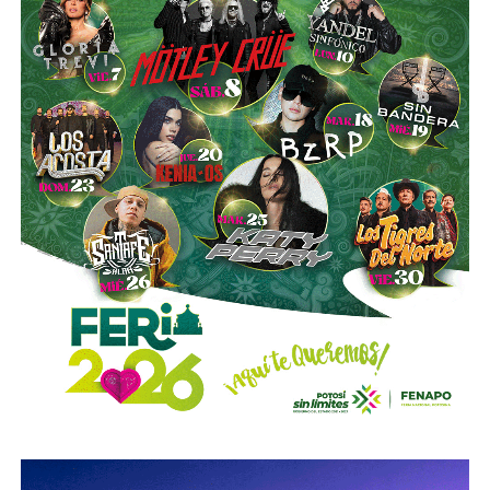
Azcárraga ha reducido considerablemente sus acciones
de la compañía, aunque conserva (vía un fideicomiso
familiar y una clase especial de acciones) el control formal
del voto de la empresa, independientemente de cuánto
capital tenga cada quien. En resumidas cuentas, aunque
Emilio Azcárraga tiene el poder de decisión
,
el mismo
financiero que reparte el control de El Realito con los
dos hombres más poderosos de Televisa está, al
mismo tiempo, camino a convertirse en el mayor
dueño accionario de la propia televisora.