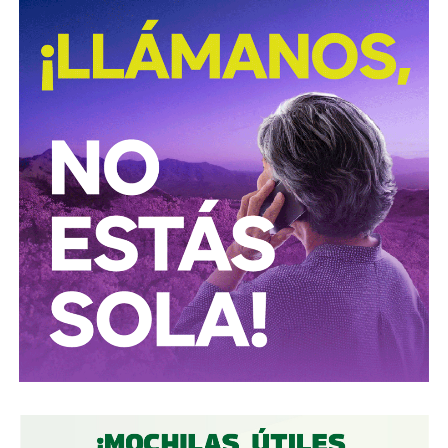
David Martínez es apodado coloquialmente como “
El
Fantasma de Wall Street
”, y ha adquirido un poder
inmenso en Latinoamérica, especialmente en Argentina,
donde ha servido como negociador para la deuda nacional
y en 2017, fue considerado por Forbes como el hombre
más rico de dicho país. El regiomontano tiene un historial
documentado de tomar control de empresas en
dificultades financieras a partir de deuda: lo hizo con la
textilera CYDSA en los años 90, con la vidriera Vitro entre
2009 y 2012, y con las ya mencionadas Empresas ICA
desde 2016.
Algo similar realizó en 2020 con
Grupo Aeroportuario
del Centro Norte
(OMA), el operador de, entre otros, el
Aeropuerto Ponciano Arriaga de la capital potosina.
Fintech compró primero acciones especiales que