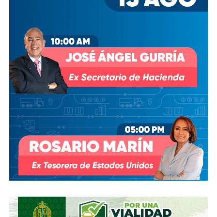
modificar el contrato se han hecho sin haber
prosperado
: en agosto de 2018, la Comisión Estatal del
Agua abrió un expediente que no avanzó pese a 350 mil
afectados y una queja de oficio de la Comisión Estatal de
Derechos Humanos; en abril de 2023, el entonces
presidente
Andrés Manuel López Obrador
respondió a
una petición del gobernador Ricardo Gallardo Cardona con
un “a lo mejor se lo cambiamos” que no derivó en ningún
trámite documentado; y desde 2025, la Comisión Nacional
del Agua asegura estar “evaluando” el retiro de la
concesión, hasta el momento, sin resolución.
También lee:
Diputada pide poner un alto a la empresa de
El Realito