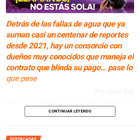
Detrás de las fallas de agua que ya
suman casi un centenar de reportes
desde 2021, hay un consorcio con
dueños muy conocidos que maneja el
contrato que blinda su pago… pase lo
que pase
Por: Carlos Ruíz
Están bien documentados los numerosos problemas que
ha tenido San Luis Potosí con la Presa El Realito, un
CONTINUAR LEYENDO
proyecto diseñado para surtir de agua a alrededor de 46
colonias de la Zona Metropolitana potosina, pero que tan
solo en lo que va del año, ya ha fallado en al menos siete
ocasiones. Múltiples veces se ha propuesto retirarle la
DESTACADAS