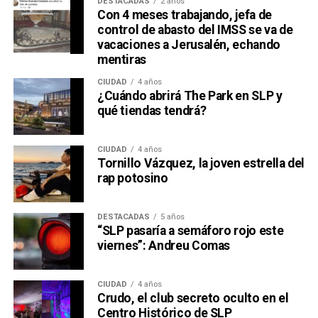
DESTACADAS
2 años
Con 4 meses trabajando, jefa de
control de abasto del IMSS se va de
vacaciones a Jerusalén, echando
mentiras
CIUDAD
4 años
¿Cuándo abrirá The Park en SLP y
qué tiendas tendrá?
CIUDAD
4 años
Tornillo Vázquez, la joven estrella del
rap potosino
DESTACADAS
5 años
“SLP pasaría a semáforo rojo este
viernes”: Andreu Comas
CIUDAD
4 años
Crudo, el club secreto oculto en el
Centro Histórico de SLP