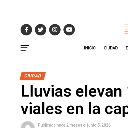
INICIO
CIUDAD
CIUDAD
Lluvias elevan
viales en la cap
Publicado hace
2 meses
el
junio 5, 2026