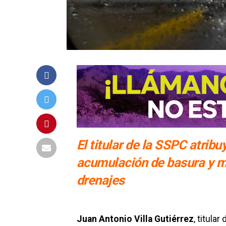
El titular de la SSPC atrib
acumulación de basura y ma
drenajes
Juan Antonio Villa Gutiérrez
, titula