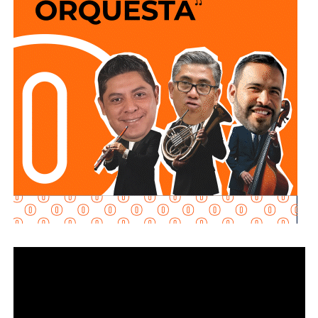
Explicó que la propuesta se desarrolla en dos vertientes
principales: e
stablecer de manera objetiva
determinadas conductas evasivas del deudor
alimentario
y penalizar la coparticipación de terceras
personas que, con conocimiento de la obligación
existente, contribuyan a impedir su cumplimiento.
La diputada María Dolores Robles Chairez destacó que la
modificación busca brindar mayores herramientas jurídicas
para proteger el derecho de niñas, niños y demás
personas acreedoras alimentarias, evitando que
maniobras de carácter patrimonial sean utilizadas para
obstaculizar el cumplimiento de las obligaciones
establecidas por la autoridad judicial.
Señaló que existen casos en los que los deudores
alimentarios recurren a actos jurídicos o materiales que
aparentemente pueden ser lícitos, pero que tienen como