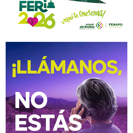
con el propósito de evitar que se cumplan las
obligaciones alimentarias.
Para estas conductas se contempla una sanción de seis
meses a tres años de prisión, además de una sanción
pecuniaria de 60 a 300 días del valor de la Unidad de
Medida y Actualización (UMA).
La iniciativa fue turnada a la Comisión Primera de Justicia
para su análisis y dictamen correspondiente.
También lee:
Cuauhtli Badillo pide a alcaldes denunciar
movimientos ligados al huachicol