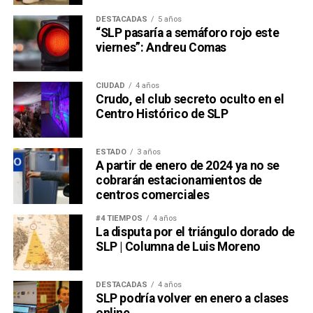
DESTACADAS
5 años
“SLP pasaría a semáforo rojo este
viernes”: Andreu Comas
CIUDAD
4 años
Crudo, el club secreto oculto en el
Centro Histórico de SLP
ESTADO
3 años
A partir de enero de 2024 ya no se
cobrarán estacionamientos de
centros comerciales
#4 TIEMPOS
4 años
La disputa por el triángulo dorado de
SLP | Columna de Luis Moreno
DESTACADAS
4 años
SLP podría volver en enero a clases
online