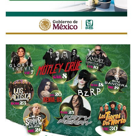
La legislación establecerá que, salvo prueba en contrario,
se presumirá dicha intención cuando el deudor, sin causa
justificada, renuncie a su empleo o solicite licencia sin
goce de sueldo, cuando este constituya su único o
principal medio para obtener ingresos.
Asimismo, se establecen sanciones para quienes, durante
un proceso judicial o existiendo una resolución firme,
enajenen intencionalmente de manera parcial o total sus
bienes con la finalidad de eludir obligaciones alimentarias.
De igual manera, se sancionará a quienes, teniendo
conocimiento de la existencia de una obligación
alimentaria o de un proceso judicial en curso, ayuden al
deudor a ocultar bienes, acepten figurar como titulares
aparentes de estos o realicen actos jurídicos simulados