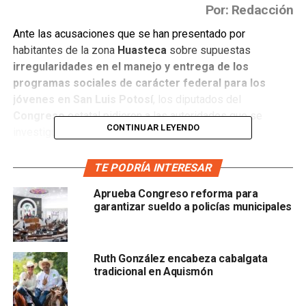
Por: Redacción
Ante las acusaciones que se han presentado por
habitantes de la zona
Huasteca
sobre supuestas
irregularidades en el manejo y entrega de los
programas sociales de carácter federal para los
jóvenes en San Luis Potosí
, los diputados del
Congreso
estatal pidieron a las autoridades que se
CONTINUAR LEYENDO
investiguen estos hechos.
El diputado
Rolando Hervert Lara
reconoció que existen
TE PODRÍA INTERESAR
algunos programas que n
o cuentan con la claridad en
Aprueba Congreso reforma para
las reglas de operación y distribución, y aseguró
garantizar sueldo a policías municipales
tener conocimiento de que, en municipios de la zona
Huasteca
, existen jóvenes que reciben apoyos de
programas sociales que son utilizados para fomentarles
Ruth González encabeza cabalgata
el consumo de alcohol y drogas,
pues insistió que no
tradicional en Aquismón
existen reglas de operación que permitan garantizar su
ingreso a empleos o educación para los adolescentes.