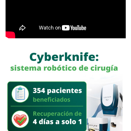
finalidad eludir sus responsabilidades. Entre estas
prácticas se encuentran la renuncia voluntaria a empleos
estables, la solicitud de licencias sin goce de sueldo
durante periodos relacionados con procesos familiares y
la transferencia de bienes a familiares o personas de
confianza que actúan como titulares aparentes.
Con esta iniciativa se busca establecer que comete el
delito de incumplimiento de las obligaciones de
asistencia familiar quien se coloque intencionalmente en
estado de insolvencia con el propósito de eludir el
cumplimiento de las obligaciones alimentarias
establecidas por la ley.