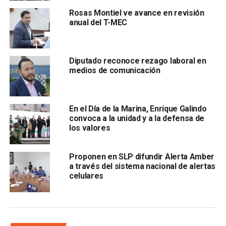
Rosas Montiel ve avance en revisión
anual del T-MEC
Diputado reconoce rezago laboral en
medios de comunicación
Lamentó que la falta de claridad en la ejecución de los
En el Día de la Marina, Enrique Galindo
programas federales
esté generando prácticas
convoca a la unidad y a la defensa de
clientelares que no solucionan de fondo los
los valores
problemas que se enfrentan en la sociedad
y, por lo
tanto, reiteró el llamado para que se denuncie toda
Proponen en SLP difundir Alerta Amber
práctica de corrupción que se genera con las
a través del sistema nacional de alertas
irregularidades que se cometen en la entrega y
celulares
seguimiento de los apoyos a los beneficiarios.
Por su parte, la diputada
Laura Patricia Silva Celis
exhortó al delegado de los programas federales
Gabino