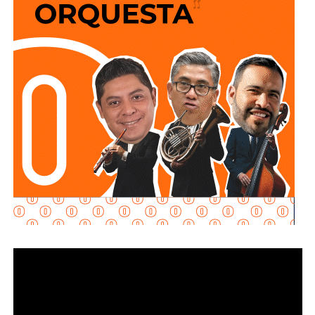
No soy un experto en ingeniería urbana, por lo que no
pretendo entrar en detalles técnicos de si está bien o mal
hecho, por eso me centro en los
debates que quieren
forzar las páginas de Facebook
que se llaman medios
de prensa.
Pocas veces he visto medios cuestionar la constante
construcción de estructura cochista que lejos de mejorar la
movilidad, como dicen los boletines oficiales, tienden
solamente a
favorecer la velocidad
.
¿Quién se acuerda de los peatones? ¿Quién piensa
en el que quiere cruzar la calle sin tener que subirse
a un gigante de hierro de más de 6 metros de altura?
Antes de que lo invada un pensamiento clasista,
whitexican o retrógrado y termine llamando “pobre” al que
camina, tómese los 30 minutos que tarda en cada
semáforo para respirar y léame con la mente un poco