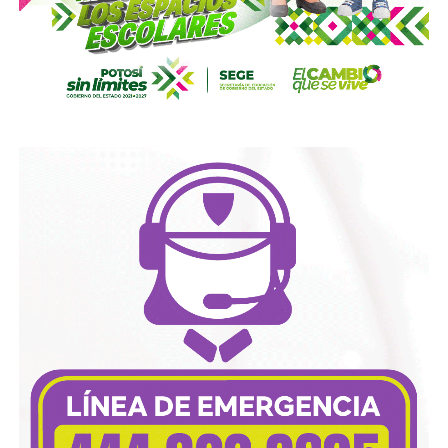
autoridades para
repintar o rescatar las señales que
no solo ahí, sino en toda la ciudad, están mal pintadas,
opacas, mal colocadas o tapadas por árboles
.
Los medios que
compartieron videos, que criticaron al
gobierno municipal, que incitaron al odio de
conductores hacia peatones
(como si eso no fuera pan
de cada día), ¿por qué no acompañaron sus post con un
“circule con cuidado”, “cumpla con lo establecido”,
“respete al peatón”?
A mis colegas de los medios: falta para el 2027, no
empecemos desde ya a
querer caerle mejor al que
todavía no saben si va a seguir en el poder
, hagamos
periodismo útil, no crítica en busca de likes.
Conductores:
respeten al peatón.
Peatones:
no usen el
móvil mientras cruzan las calles, ni intenten ganarle al
semáforo.
Ciclistas:
hay solo 3 ciclovías, pero usémoslas