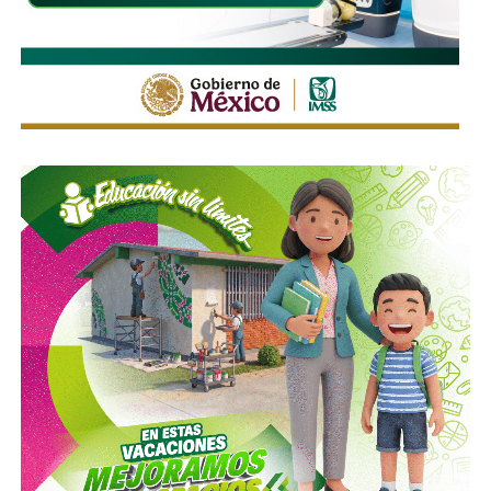
borradas -ahí te encargo, Ayuntamiento- pero en los
videos que circularon de autos voladores,
en ninguno de
los casos, la velocidad del vehículo estaba por debajo
del límite permitido
.
Sí hubo un fallo grande por parte de las
autoridades
viales municipales que no anunciaron a tiempo el tope
y no colocaron la señal hasta que ya estaba listo el muro
de los tormentos.
Sigue existiendo tardanza por parte de estas mismas