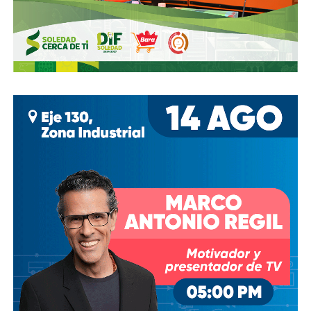
estacionamientos, hay ciclovías intransitables, hay
peatones en riesgo
porque los conductores no siguen el
reglamento.
En pocas palabras,
bajemos todos la velocidad… en
todo, hay topes
.
También lee:
Arrancó la carrera, todos la van perdiendo |
Columna de Haniel Valdés