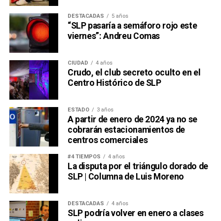
DESTACADAS
5 años
“SLP pasaría a semáforo rojo este
viernes”: Andreu Comas
CIUDAD
4 años
Crudo, el club secreto oculto en el
Centro Histórico de SLP
ESTADO
3 años
A partir de enero de 2024 ya no se
cobrarán estacionamientos de
centros comerciales
#4 TIEMPOS
4 años
La disputa por el triángulo dorado de
SLP | Columna de Luis Moreno
DESTACADAS
4 años
SLP podría volver en enero a clases