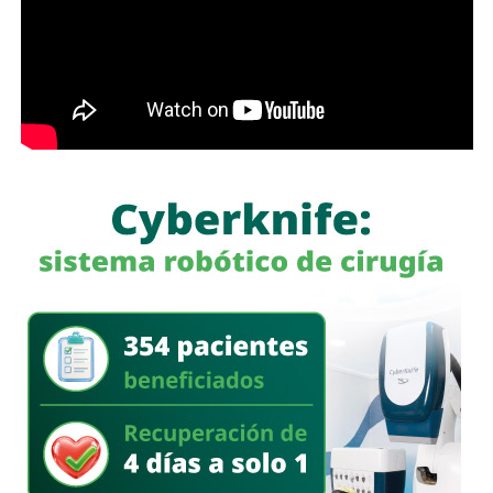
menos cerrada.
Las primeras quejas llegaron porque
no había señalética
para avisarle a los conductores que había una barda
en medio de la calle
, pero la mayoría de los que piden la
señal con el aviso son los mismos que, a propósito, no
ven las que sí están, esas que indican un máximo en la
velocidad, o
ser cortés con los peatones que intentan
cruzar
.
Señales faltan más, como una que indique para qué o
quién es el carril central de Chapultepec
, que en
realidad nadie lo sabe a ciencia cierta, otras en toda la
ciudad, las
que avisen que la ciclovía no es para que se
estacionen autos de los negocios de Carranza o
Himno Nacional
.
La Avenida Chapultepec tiene varias señales que indican
que el
límite de velocidad es de 50 km/h
, algunas casi