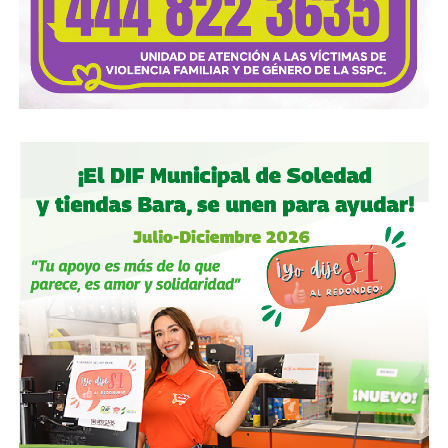
correctamente.
Autoridades:
hagan su trabajo, pero háganlo bien, y no
descuiden lo que hicieron antes por centrarse solo en
obras nuevas.
Gobierno estatal:
la obra municipal es para que las
personas se sientan más seguras entrando a un parque
bajo su cuidado, para evitar accidentes en una calle, de una
ciudad que también es parte del estado.
Gobierno municipal:
no se apresuren por hacer cosas
solo de cara a la contienda electoral, échenle ganas y
háganlas bien, respeten los tiempos, informen
oportunamente a los usuarios de las vialidades.
Ya aprovechando,
revisen las señales de tránsito de la
zona, que necesitan mantenimiento
, y luego dense una
vuelta por la ciudad:
hay banquetas que son