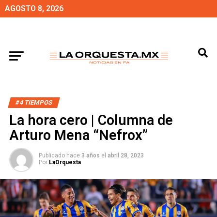
AGOSTO 8, 2026
#4 TIEMPOS
La hora cero | Columna de
Arturo Mena “Nefrox”
Publicado hace
3 años
el
abril 28, 2023
Por
LaOrquesta