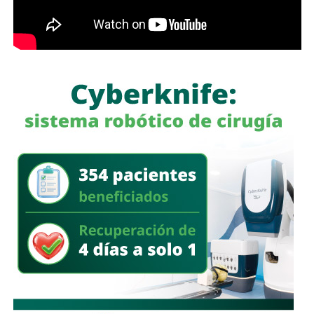
para avisarle a los conductores que había una barda
en medio de la calle
, pero la mayoría de los que piden la
señal con el aviso son los mismos que, a propósito, no
ven las que sí están, esas que indican un máximo en la
velocidad, o
ser cortés con los peatones que intentan
cruzar
.
Señales faltan más, como una que indique para qué o
quién es el carril central de Chapultepec
, que en
realidad nadie lo sabe a ciencia cierta, otras en toda la
ciudad, las
que avisen que la ciclovía no es para que se
estacionen autos de los negocios de Carranza o
Himno Nacional
.
La Avenida Chapultepec tiene varias señales que indican
que el
límite de velocidad es de 50 km/h
, algunas casi
borradas -ahí te encargo, Ayuntamiento- pero en los
videos que circularon de autos voladores,
en ninguno de
los casos, la velocidad del vehículo estaba por debajo