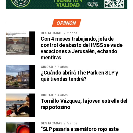
OPINIÓN
DESTACADAS
2 años
Con 4 meses trabajando, jefa de
control de abasto del IMSS se va de
vacaciones a Jerusalén, echando
mentiras
CIUDAD
4 años
¿Cuándo abrirá The Park en SLP y
qué tiendas tendrá?
CIUDAD
4 años
Tornillo Vázquez, la joven estrella del
rap potosino
DESTACADAS
5 años
“SLP pasaría a semáforo rojo este