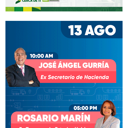
En pocas palabras,
bajemos todos la velocidad… en
todo, hay topes
.
También lee:
Arrancó la carrera, todos la van perdiendo |
Columna de Haniel Valdés