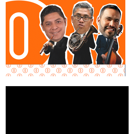
pretendo entrar en detalles técnicos de si está bien o mal
hecho, por eso me centro en los
debates que quieren
forzar las páginas de Facebook
que se llaman medios
de prensa.
Pocas veces he visto medios cuestionar la constante
construcción de estructura cochista que lejos de mejorar la
movilidad, como dicen los boletines oficiales, tienden
solamente a
favorecer la velocidad
.
¿Quién se acuerda de los peatones? ¿Quién piensa
en el que quiere cruzar la calle sin tener que subirse
a un gigante de hierro de más de 6 metros de altura?
Antes de que lo invada un pensamiento clasista,
whitexican o retrógrado y termine llamando “pobre” al que
camina, tómese los 30 minutos que tarda en cada
semáforo para respirar y léame con la mente un poco
menos cerrada.
Las primeras quejas llegaron porque
no había señalética