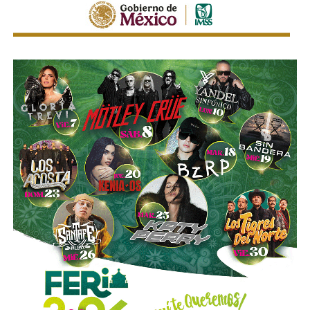
del límite permitido
.
Sí hubo un fallo grande por parte de las
autoridades
viales municipales que no anunciaron a tiempo el tope
y no colocaron la señal hasta que ya estaba listo el muro
de los tormentos.
Sigue existiendo tardanza por parte de estas mismas
autoridades para
repintar o rescatar las señales que
no solo ahí, sino en toda la ciudad, están mal pintadas,
opacas, mal colocadas o tapadas por árboles
.