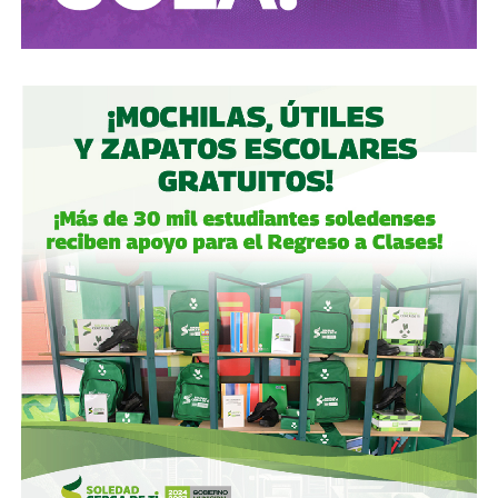
descuiden lo que hicieron antes por centrarse solo en
obras nuevas.
Gobierno estatal:
la obra municipal es para que las
personas se sientan más seguras entrando a un parque
bajo su cuidado, para evitar accidentes en una calle, de una
ciudad que también es parte del estado.
Gobierno municipal:
no se apresuren por hacer cosas
solo de cara a la contienda electoral, échenle ganas y
háganlas bien, respeten los tiempos, informen
oportunamente a los usuarios de las vialidades.
Ya aprovechando,
revisen las señales de tránsito de la
zona, que necesitan mantenimiento
, y luego dense una
vuelta por la ciudad:
hay banquetas que son
estacionamientos, hay ciclovías intransitables, hay
peatones en riesgo
porque los conductores no siguen el
reglamento.