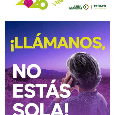
Los medios que
compartieron videos, que criticaron al
gobierno municipal, que incitaron al odio de
conductores hacia peatones
(como si eso no fuera pan
de cada día), ¿por qué no acompañaron sus post con un
“circule con cuidado”, “cumpla con lo establecido”,
“respete al peatón”?
A mis colegas de los medios: falta para el 2027, no
empecemos desde ya a
querer caerle mejor al que
todavía no saben si va a seguir en el poder
, hagamos
periodismo útil, no crítica en busca de likes.
Conductores:
respeten al peatón.
Peatones:
no usen el
móvil mientras cruzan las calles, ni intenten ganarle al
semáforo.
Ciclistas:
hay solo 3 ciclovías, pero usémoslas
correctamente.
Autoridades:
hagan su trabajo, pero háganlo bien, y no