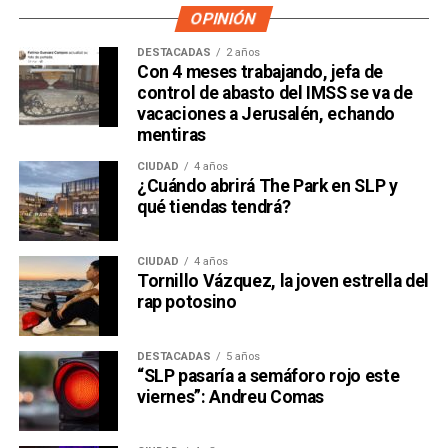
OPINIÓN
DESTACADAS
2 años
Con 4 meses trabajando, jefa de
control de abasto del IMSS se va de
vacaciones a Jerusalén, echando
mentiras
CIUDAD
4 años
¿Cuándo abrirá The Park en SLP y
qué tiendas tendrá?
CIUDAD
4 años
Tornillo Vázquez, la joven estrella del
rap potosino
DESTACADAS
5 años
“SLP pasaría a semáforo rojo este
viernes”: Andreu Comas