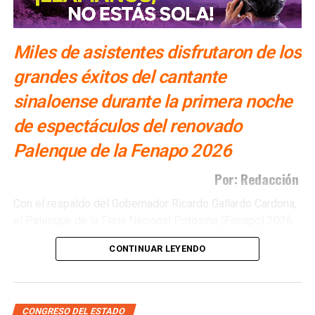
Miles de asistentes disfrutaron de los
grandes éxitos del cantante
sinaloense durante la primera noche
de espectáculos del renovado
Palenque de la Fenapo 2026
Por: Redacción
Con el respaldo del Gobernador Ricardo Gallardo Cardona,
el Palenque de la Feria Nacional Potosina (Fenapo) 2026
inició sus presentaciones con una noche llena de música y
CONTINUAR LEYENDO
emociones, en la que miles de seguidores disfrutaron de
Remmy Valenzuela. Este viernes 7 de agosto, el cantante
sinaloense fue el encargado de inaugurar la cartelera del
renovado recinto, donde interpretó los temas que han
CONGRESO DEL ESTADO