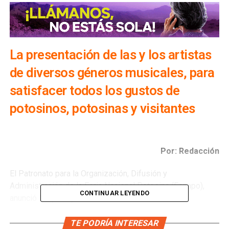
La presentación de las y los artistas
de diversos géneros musicales, para
satisfacer todos los gustos de
potosinos, potosinas y visitantes
Por: Redacción
El Patronato para la Organización, Difusión y
Administración de la Feria Nacional Potosina (Fenapo),
CONTINUAR LEYENDO
anunció las y los primeros artistas nacionales e
internacionales confirmados que se presentarán en el
Palenque durante la edición 2024, de los que destacan:
TE PODRÍA INTERESAR