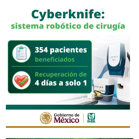
de basura
y, una vez que disminuyó el nivel del agua,
desplegó cuadrillas para retirar ramas, residuos y
materiales acumulados en coladeras y alcantarillas,
además de continuar con la limpieza de las zonas donde
se realizaron las festividades de Tlaxcala.
El Gobierno Municipal reiteró que mantiene activos los
protocolos de atención durante la temporada de lluvias e
hizo un llamado a la población a evitar tirar basura en la vía
pública, ya que los desechos obstruyen la infraestructura
pluvial y favorecen los encharcamientos.
También lee:
Domingo de Pilas lleva servicios de salud y
rehabilitación urbana a Villas del Sauzalito