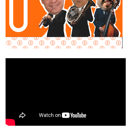
que continuó el cierre preventivo del Puente Naranja, el
desnivel Manuel José Othón y el bulevar Jacobo Payán,
además del monitoreo permanente en el Puente Pemex.
Por su parte,
Interapas puso en operación la bomba
automática instalada en el Puente Pemex
y reforzó el desfogue con equipo adicional para acelerar
el retiro del agua y permitir la reapertura de la vialidad en
el menor tiempo posible.
La Dirección de Gestión Ecológica y Manejo de
Residuos mantuvo las rutas habituales de recolección