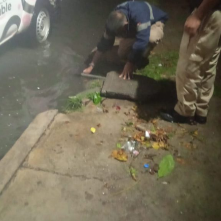
El
Gobierno de la Capital
agradece la comprensión y
colaboración de la ciudadanía durante el desarrollo de
estas labores e invita a
respetar
la señalización
instalada, conducir con moderación y atender las
indicaciones
del personal que participa en los trabajos, a
fin de garantizar la seguridad de todas y todos.
También lee:
Tangamanga prevé refuerzo con Guardia Civil
tras dos su1c1d10s