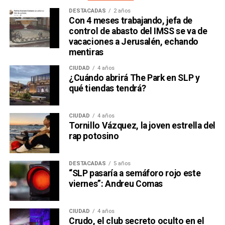
DESTACADAS
2 años
Con 4 meses trabajando, jefa de
control de abasto del IMSS se va de
vacaciones a Jerusalén, echando
mentiras
CIUDAD
4 años
¿Cuándo abrirá The Park en SLP y
qué tiendas tendrá?
CIUDAD
4 años
Tornillo Vázquez, la joven estrella del
rap potosino
DESTACADAS
5 años
“SLP pasaría a semáforo rojo este
viernes”: Andreu Comas
CIUDAD
4 años
Crudo, el club secreto oculto en el