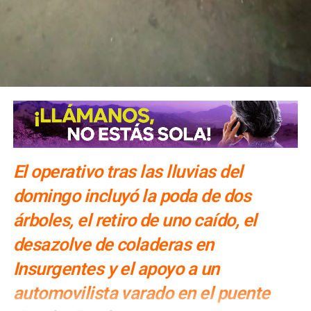
El operativo tras las lluvias del
domingo incluyó la poda de dos
árboles, el retiro de uno caído, el
desazolve de coladeras en
Insurgentes y el apoyo a un
automovilista varado en el puente