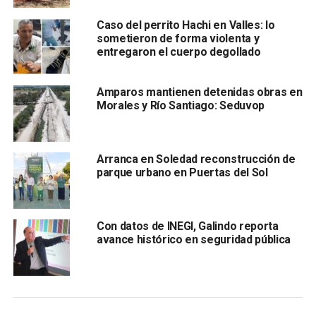
En un gesto cargado de significado personal,
Juan Villoro
nombró al árbol que plantó “Cerro Prieto”, como
Caso del perrito Hachi en Valles: lo
sometieron de forma violenta y
homenaje a su abuela paterna originaria de San Luis
entregaron el cuerpo degollado
Potosí
. A su lado, su esposa también participó
sembrando un árbol al que bautizó “Futuro”.
Amparos mantienen detenidas obras en
Morales y Río Santiago: Seduvop
Arranca en Soledad reconstrucción de
parque urbano en Puertas del Sol
“Es un privilegio contribuir a esta iniciativa y hacerlo
Con datos de INEGI, Galindo reporta
en un lugar tan especial como este parque, que
avance histórico en seguridad pública
considero un verdadero oasis”, comentó Villoro
,
reconociendo el valor de estas acciones impulsadas por
la administración municipal.
Por su parte,
el Director de Servicios Municipales,