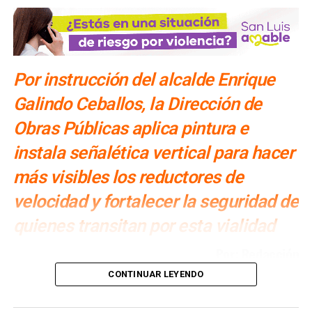
NO TE PIERDAS
Hallan restos de recién nacido en la colonia Las
Flores; investigan posible caso de abandono
Por instrucción del alcalde Enrique
Galindo Ceballos, la Dirección de
Obras Públicas aplica pintura e
instala señalética vertical para hacer
más visibles los reductores de
velocidad y fortalecer la seguridad de
quienes transitan por esta vialidad
Por: Redacción
CONTINUAR LEYENDO
Por instrucción del
alcalde Enrique Galindo Ceballos
, el
Gobierno de la Capital
, a través de la
Dirección de
Obras Públicas
, continúa con los trabajos de mejora en