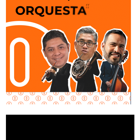
sigan a 100 km/h sobre un puente o paso a desnivel.
No soy un experto en ingeniería urbana, por lo que no
pretendo entrar en detalles técnicos de si está bien o mal
hecho, por eso me centro en los
debates que quieren
forzar las páginas de Facebook
que se llaman medios
de prensa.
Pocas veces he visto medios cuestionar la constante
construcción de estructura cochista que lejos de mejorar la
movilidad, como dicen los boletines oficiales, tienden
solamente a
favorecer la velocidad
.
¿Quién se acuerda de los peatones? ¿Quién piensa
en el que quiere cruzar la calle sin tener que subirse
a un gigante de hierro de más de 6 metros de altura?
Antes de que lo invada un pensamiento clasista,
whitexican o retrógrado y termine llamando “pobre” al que
camina, tómese los 30 minutos que tarda en cada