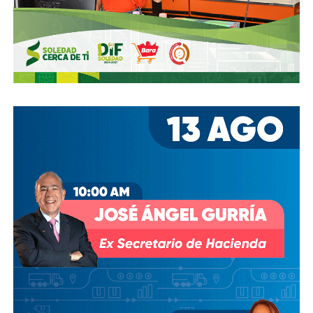
estacionamientos, hay ciclovías intransitables, hay
peatones en riesgo
porque los conductores no siguen el
reglamento.
En pocas palabras,
bajemos todos la velocidad… en
todo, hay topes
.
También lee:
Arrancó la carrera, todos la van perdiendo |
Columna de Haniel Valdés