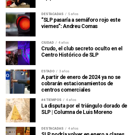
DESTACADAS
5 años
“SLP pasaría a semáforo rojo este
viernes”: Andreu Comas
CIUDAD
4 años
Crudo, el club secreto oculto en el
Centro Histórico de SLP
ESTADO
3 años
A partir de enero de 2024 ya no se
cobrarán estacionamientos de
centros comerciales
#4 TIEMPOS
4 años
La disputa por el triángulo dorado de
SLP | Columna de Luis Moreno
DESTACADAS
4 años
SLP podría volver en enero a clases