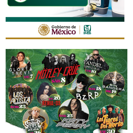
que el
límite de velocidad es de 50 km/h
, algunas casi
borradas -ahí te encargo, Ayuntamiento- pero en los
videos que circularon de autos voladores,
en ninguno de
los casos, la velocidad del vehículo estaba por debajo
del límite permitido
.
Sí hubo un fallo grande por parte de las
autoridades
viales municipales que no anunciaron a tiempo el tope
y no colocaron la señal hasta que ya estaba listo el muro
de los tormentos.