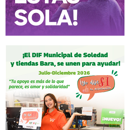
semáforo.
Ciclistas:
hay solo 3 ciclovías, pero usémoslas
correctamente.
Autoridades:
hagan su trabajo, pero háganlo bien, y no
descuiden lo que hicieron antes por centrarse solo en
obras nuevas.
Gobierno estatal:
la obra municipal es para que las
personas se sientan más seguras entrando a un parque
bajo su cuidado, para evitar accidentes en una calle, de una
ciudad que también es parte del estado.
Gobierno municipal:
no se apresuren por hacer cosas
solo de cara a la contienda electoral, échenle ganas y
háganlas bien, respeten los tiempos, informen
oportunamente a los usuarios de las vialidades.
Ya aprovechando,
revisen las señales de tránsito de la
zona, que necesitan mantenimiento
, y luego dense una
vuelta por la ciudad:
hay banquetas que son