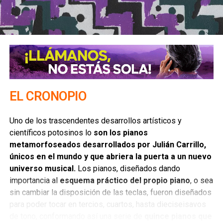
José Rafael Campoy, jesuita que además de pronunciar
oraciones fúnebres destacó principalmente en la
introducción de pensamiento moderno y contribución a la
filosofía mexicana con un movimiento reformista, teniendo
influencia en
pensadores jesuitas como Clavijero,
Castro, Abad, Parreño, Landivar, Cavo, Maneiro, entre
otros.
EL CRONOPIO
Fue catedrático del Colegio de los Jesuitas en San
Uno de los trascendentes desarrollos artísticos y
Luis Potosí donde también participó Abad, siendo uno
científicos potosinos lo
son los pianos
de los jesuitas expulsos que llegaron a Italia donde
metamorfoseados desarrollados por Julián Carrillo,
murió en Bolonia en 1777
únicos en el mundo y que abriera la puerta a un nuevo
universo musical.
Los pianos, diseñados dando
importancia al
esquema práctico del propio piano
, o sea
sin cambiar la disposición de las teclas, fueron diseñados
para poder tocar en tercios, cuartos, hasta dieciseisavos
de tono, conformando así una serie de
quince pianos que