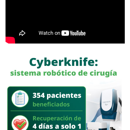
semáforo para respirar y léame con la mente un poco
menos cerrada.
Las primeras quejas llegaron porque
no había señalética
para avisarle a los conductores que había una barda
en medio de la calle
, pero la mayoría de los que piden la
señal con el aviso son los mismos que, a propósito, no
ven las que sí están, esas que indican un máximo en la
velocidad, o
ser cortés con los peatones que intentan
cruzar
.
Señales faltan más, como una que indique para qué o
quién es el carril central de Chapultepec
, que en
realidad nadie lo sabe a ciencia cierta, otras en toda la
ciudad, las
que avisen que la ciclovía no es para que se
estacionen autos de los negocios de Carranza o
Himno Nacional
.
La Avenida Chapultepec tiene varias señales que indican