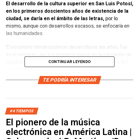
El desarrollo de la cultura superior en San Luis Potosí,
en los primeros doscientos años de existencia de la
ciudad, se daría en el ámbito de las letras,
por lo
mismo, aunque con desarrollos escasos, se enfocaría en
las humanidades.
El escenario donde pudieron desarrollarse las artes, fue
en el religioso, así, los primeros pasos en la educación de
la población, procedió de este ámbito, siendo frailes los
CONTINUAR LEYENDO
que desarrollarían esa actividad humanista.
TE PODRÍA INTERESAR
Con la implementación de la
Ratio Studiorum
jesuita
como plan general educativo contrarreformista, no
es de extrañar que
los primeros humanistas potosinos
realizaran, además de su misión evangelizadora
,
#4 TIEMPOS
principalmente actividades educativas. Figura e
ntre los
El pionero de la música
primeros frailes Diego de la Magdalena,
que fue uno
de los fundadores de la ciudad de San Luis Potosí, y
electrónica en América Latina |
sobresalen la instauración de la escuela agustina estando