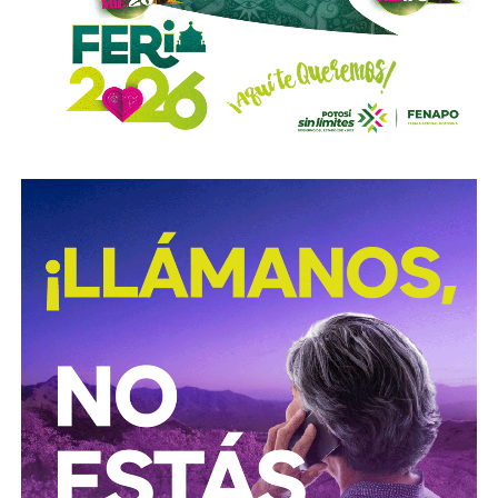
Sigue existiendo tardanza por parte de estas mismas
autoridades para
repintar o rescatar las señales que
no solo ahí, sino en toda la ciudad, están mal pintadas,
opacas, mal colocadas o tapadas por árboles
.
Los medios que
compartieron videos, que criticaron al
gobierno municipal, que incitaron al odio de
conductores hacia peatones
(como si eso no fuera pan
de cada día), ¿por qué no acompañaron sus post con un
“circule con cuidado”, “cumpla con lo establecido”,
“respete al peatón”?
A mis colegas de los medios: falta para el 2027, no
empecemos desde ya a
querer caerle mejor al que
todavía no saben si va a seguir en el poder
, hagamos
periodismo útil, no crítica en busca de likes.
Conductores:
respeten al peatón.
Peatones:
no usen el
móvil mientras cruzan las calles, ni intenten ganarle al