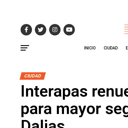
INICIO
CIUDAD
CIUDAD
Interapas renu
para mayor seg
Dalias