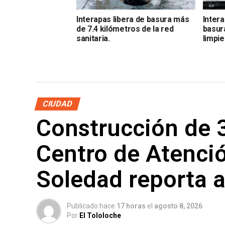
Interapas libera de basura más
Intera
de 7.4 kilómetros de la red
basur
sanitaria.
limpi
CIUDAD
Construcción de 3
Centro de Atenció
Soledad reporta a
Publicado hace
17 horas
el
agosto 8, 2026
Por
El Tololoche