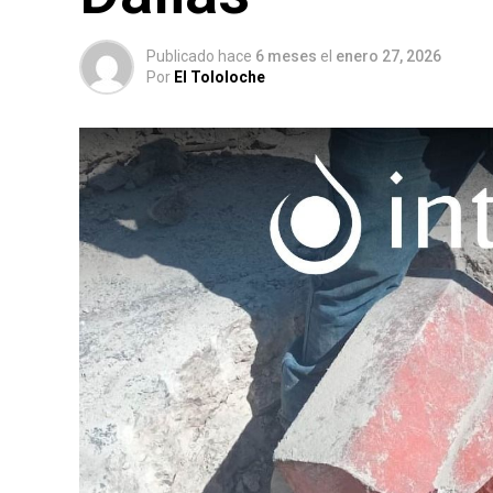
Publicado hace
6 meses
el
enero 27, 2026
Por
El Tololoche